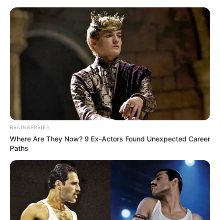
„Babyteeth” od dzisiaj w polskich
kinach
Mateusz Zaczyk
7 sierpnia 2020
Aktualności
BRAINBERRIES
Where Are They Now? 9 Ex-Actors Found Unexpected Career
Paths
Od dzisiaj na ekranach kin oglądać możecie dramat