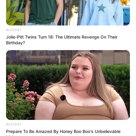
OBSERWUJ NAS W GOOGLE NEWS, BY BYĆ NA
BIEŻĄCO!
BUZZDAY
Jolie-Pitt Twins Turn 18: The Ultimate Revenge On Their
Birthday?
Facebook
Twitter
Google+
Tagi:
Babyteeth
Best Film
Filmy
kina
Kino
Premiera
Zdjęcia z planu
BUZZDAY
Prepare To Be Amazed By Honey Boo Boo's Unbelievable