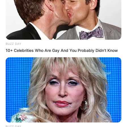
BUZZ DAY
10+ Celebrities Who Are Gay And You Probably Didn't Know
BUZZ DAY