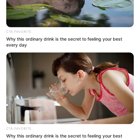
CTA FAVORITE
Why this ordinary drink is the secret to feeling your best
every day
Nasza opowieść rozgrywa się w Sydney, na obrzeżach
miasta, gdzie klasa średnia żyje sobie komfortowo tuż obok
zamieszkanych przez ludzi z problemami budynków
socjalnych. Zaledwie kilka chwil od Kings Cross, centrum
nocnego życia. To miejsce, gdzie obok siebie mieszkają
CTA FAVORITE
narkomani, imigranci, psi groomerzy, pianistki, terapeuci,
Why this ordinary drink is the secret to feeling your best