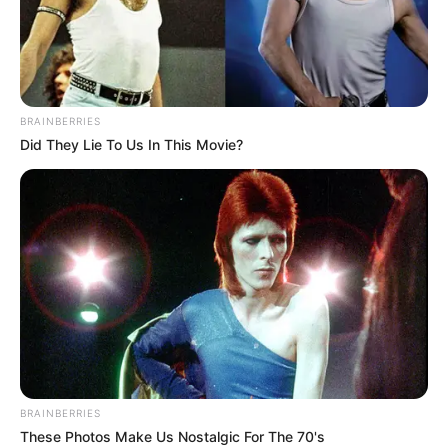
„
Babyteeth
”, który pierwotnie miał debiutować na dużym
ekranie
19 czerwca
.
Film debiutował w zagranicznych kinach już w zeszłym roku i
został
świetnie przyjęty zarówno przez krytyków, jak i
BRAINBERRIES
samych widzów
. W serwisie Rotten Tomatoes zebrał 92%
Did They Lie To Us In This Movie?
pozytywnych recenzji oraz 83% pozytywnych opinii od
widzów. Krytycy wystawili produkcji ocenę 7,62 w
dziesięciostopniowej skali, a widzowie 3,95 w
pięciostopniowej.
Milla, poważnie chora nastolatka (magnetyczna
Eliza Scanlen), zakochuje się w Mosesie (Toby
Wallace) - chłopaku z problemami. To zmienia ją i
jej rodzinę. Rodzice (fenomenalnie grani przez
Essie Davis i Bena Mendelsohna) dla ukochanej
córki zrobią wszystko, pozwolą nawet Mosesowi z
BRAINBERRIES
nimi zamieszkać. Okazuje się, że wraz z
These Photos Make Us Nostalgic For The 70's