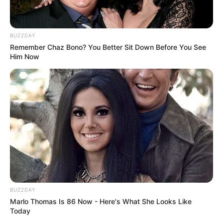
BUZZDAY
Remember Chaz Bono? You Better Sit Down Before You See
Him Now
BUZZDAY
Marlo Thomas Is 86 Now - Here's What She Looks Like
Today