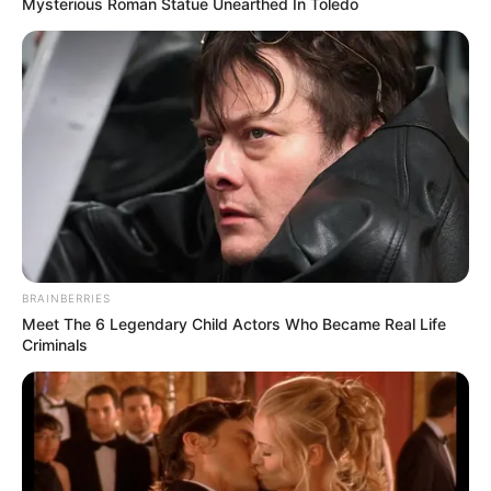
Mysterious Roman Statue Unearthed In Toledo
się w nieprzewidywalny sposób. Ich relacje, wspólnie
spęczone chwile są poruszające i intrygujące. Choroba Milli
sprawia, że znajdują się w sytuacjach, których nigdy by się
nie spodziewali.
BRAINBERRIES
Meet The 6 Legendary Child Actors Who Became Real Life
Criminals