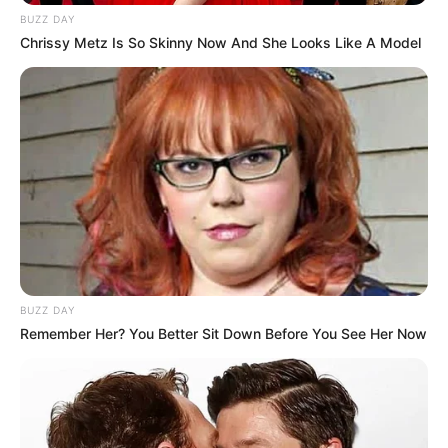
BUZZ DAY
Chrissy Metz Is So Skinny Now And She Looks Like A Model
BUZZ DAY
Remember Her? You Better Sit Down Before You See Her Now