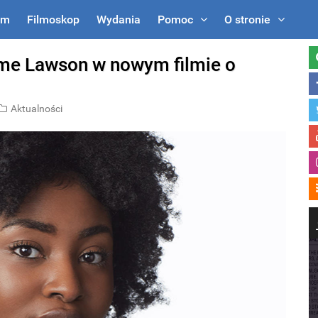
um
Filmoskop
Wydania
Pomoc
O stronie
yme Lawson w nowym filmie o
Aktualności