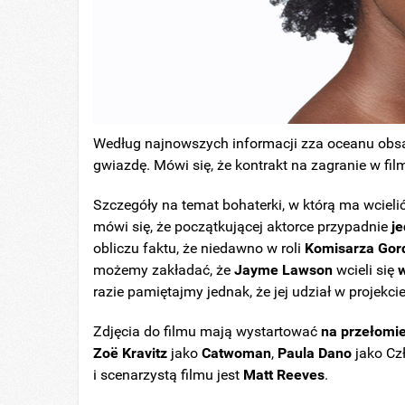
Według najnowszych informacji zza oceanu ob
gwiazdę. Mówi się, że kontrakt na zagranie w fi
Szczegóły na temat bohaterki, w którą ma wcieli
mówi się, że początkującej aktorce przypadnie
je
obliczu faktu, że niedawno w roli
Komisarza Gor
możemy zakładać, że
Jayme Lawson
wcieli się
w
razie pamiętajmy jednak, że jej udział w projekci
Zdjęcia do filmu mają wystartować
na przełomie
Zoë Kravitz
jako
Catwoman
,
Paula Dano
jako Cz
i scenarzystą filmu jest
Matt Reeves
.