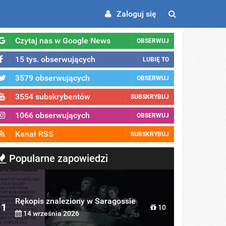
Zaloguj się
Czytaj nas w Google News
OBSERWUJ
15 tys. obserwujących
LUBIĘ TO
3579 obserwujących
OBSERWUJ
3554 subskrybentów
SUBSKRYBUJ
1066 obserwujących
OBSERWUJ
Kanał RSS
SUBSKRYBUJ
Popularne zapowiedzi
Rękopis znaleziony w Saragossie
1
10
14 września 2026