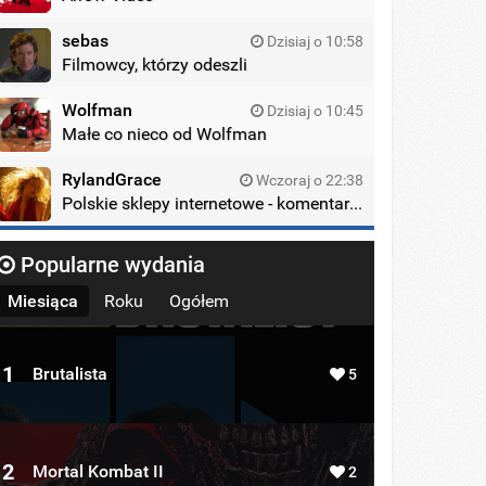
sebas
Dzisiaj o 10:58
Filmowcy, którzy odeszli
Wolfman
Dzisiaj o 10:45
Małe co nieco od Wolfman
RylandGrace
Wczoraj o 22:38
Polskie sklepy internetowe - komentarze
Popularne wydania
Miesiąca
Roku
Ogółem
1
Brutalista
5
2
Mortal Kombat II
2