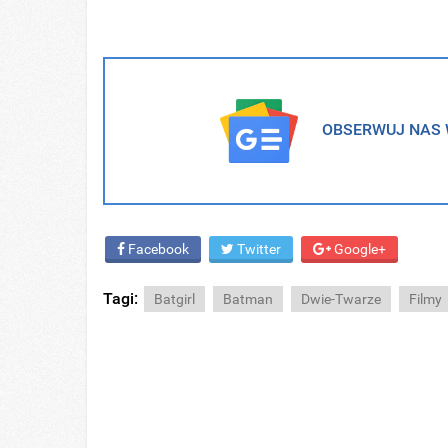
OBSERWUJ NAS W
Facebook
Twitter
Google+
Tagi:
Batgirl
Batman
Dwie-Twarze
Filmy