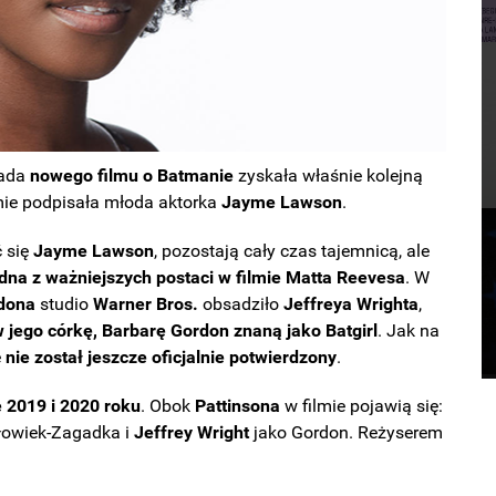
sada
nowego filmu o Batmanie
zyskała właśnie kolejną
lmie podpisała młoda aktorka
Jayme Lawson
.
ć się
Jayme Lawson
, pozostają cały czas tajemnicą, ale
dna z ważniejszych postaci w filmie Matta Reevesa
. W
dona
studio
Warner Bros.
obsadziło
Jeffreya Wrighta
,
 jego córkę, Barbarę Gordon znaną jako Batgirl
. Jak na
e
nie został jeszcze oficjalnie potwierdzony
.
 2019 i 2020 roku
. Obok
Pattinsona
w filmie pojawią się:
łowiek-Zagadka i
Jeffrey Wright
jako Gordon. Reżyserem