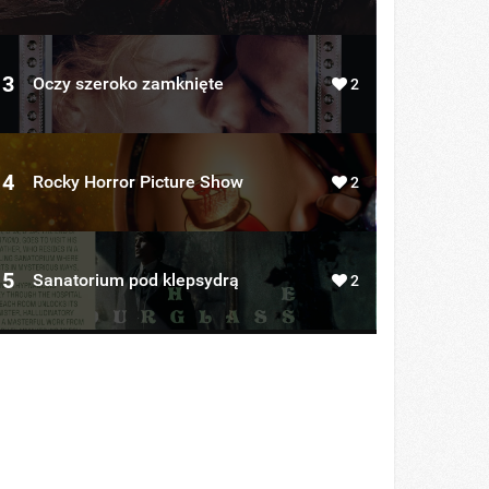
3
Oczy szeroko zamknięte
2
4
Rocky Horror Picture Show
2
5
Sanatorium pod klepsydrą
2