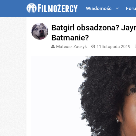
Wiadomości
For
Batgirl obsadzona? Ja
Batmanie?
Mateusz Zaczyk
11 listopada 2019