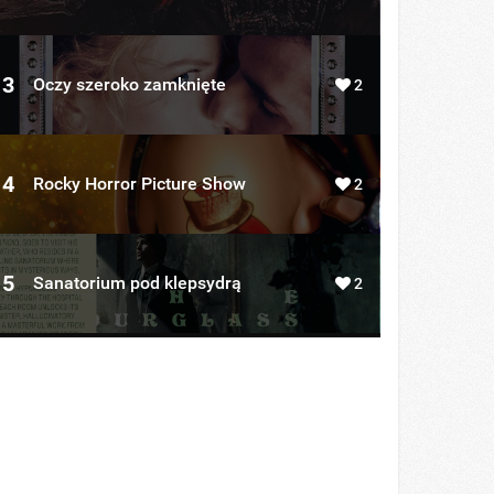
3
Oczy szeroko zamknięte
2
4
Rocky Horror Picture Show
2
5
Sanatorium pod klepsydrą
2