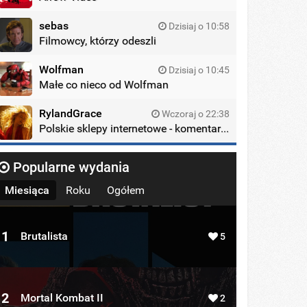
sebas
Dzisiaj o 10:58
Filmowcy, którzy odeszli
Wolfman
Dzisiaj o 10:45
Małe co nieco od Wolfman
RylandGrace
Wczoraj o 22:38
Polskie sklepy internetowe - komentarze
Popularne wydania
Miesiąca
Roku
Ogółem
1
Brutalista
5
2
Mortal Kombat II
2