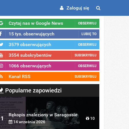
Zaloguj się
Czytaj nas w Google News
OBSERWUJ
15 tys. obserwujących
LUBIĘ TO
3579 obserwujących
OBSERWUJ
3554 subskrybentów
SUBSKRYBUJ
1066 obserwujących
OBSERWUJ
Kanał RSS
SUBSKRYBUJ
Popularne zapowiedzi
Rękopis znaleziony w Saragossie
1
10
14 września 2026