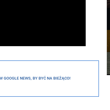
 GOOGLE NEWS, BY BYĆ NA BIEŻĄCO!