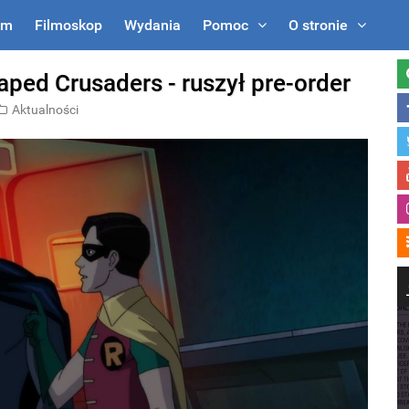
um
Filmoskop
Wydania
Pomoc
O stronie
aped Crusaders - ruszył pre-order
Aktualności