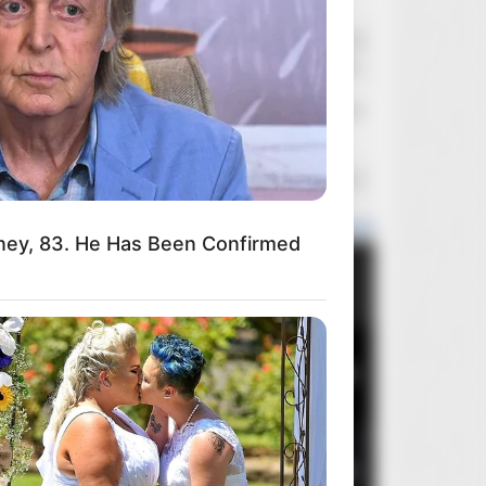
RylandGrace
Wczoraj o 22:38
Polskie sklepy internetowe - komentarze
Diocletian
Wczoraj o 20:46
Departament Sprzedaży
flubert
Wczoraj o 19:43
Panasonic UB424 i AVI/XVID
ney, 83. He Has Been Confirmed
Popularne wydania
Miesiąca
Roku
Ogółem
1
Brutalista
5
2
Mortal Kombat II
2