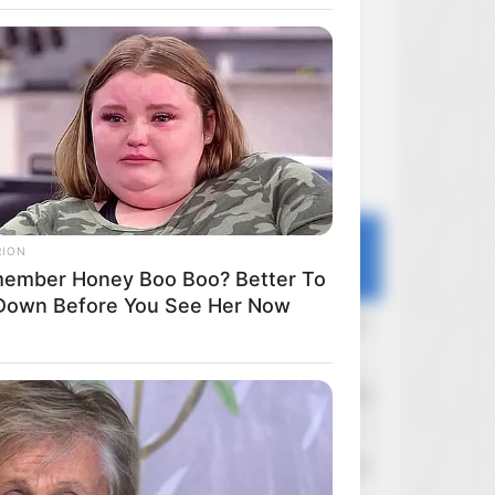
Ostatnie dyskusje
RION
Forum
Portal
Filmoskop
ember Honey Boo Boo? Better To
 Down Before You See Her Now
slavekg
Dzisiaj o 11:21
Arrow Video
sebas
Dzisiaj o 10:58
Filmowcy, którzy odeszli
Wolfman
Dzisiaj o 10:45
Małe co nieco od Wolfman