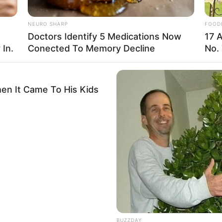
NEURO SHARP
FOOD
Doctors Identify 5 Medications Now
17 
 In.
Conected To Memory Decline
No. 
hen It Came To His Kids
BUZZDAY