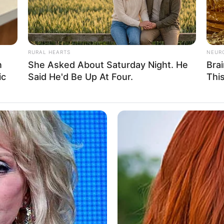
RURAL HEARTS
NEUR
n
She Asked About Saturday Night. He
Bra
ic
Said He'd Be Up At Four.
Thi