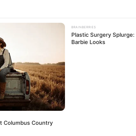
BRAINBERRIES
Plastic Surgery Splurge
Barbie Looks
eć dzisiaj wieczorem
, mamy dla Was wyjątkową
dukcja „
Bogowie
” z wybitną rolą
Tomasza
Kota
stała się
ingu.
lepszych polskich filmów do zobaczenia
za
film biograficzny, który przybliża widzom historię jednego
a
Religi
. Akcja filmu rozgrywa się w latach 80. i
terminacją, walczy o wprowadzenie w Polsce
lantacji.
eet Columbus Country
ykał się z krytyką środowiska lekarskiego, sceptycyzmem