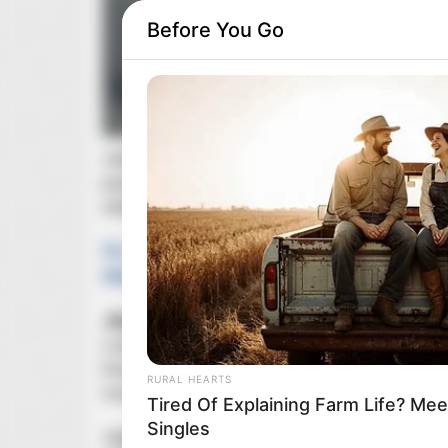
Before You Go
Jeśli zastanawialiście się,
jaki film warto obejrz
propozycję. Uznana przez krytyków i widzów pro
właśnie dostępna całkowicie za darmo w stream
Co obejrzeć w streamingu
? Jeden z naj
darmo
!
„
Bogowie
” w reżyserii
Łukasza Palkowskiego
to 
z pionierów polskiej transplantologii –
Zbigniew
koncentruje się na tym, jak
Religa
, z ogromną de
RURAL HEARTS
nowatorskich metod leczenia serca, w tym transp
Tired Of Explaining Farm Life? M
Singles
Jego droga nie była jednak usłana różami – spot