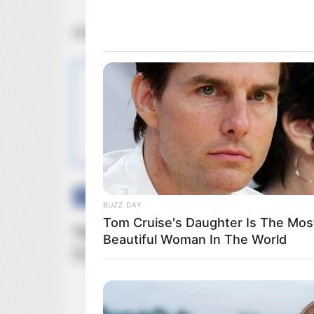
zdj. Next Film
OBSERWUJ NAS W
Facebook
Twitter
Google+
BUZZ DAY
Tom Cruise's Daughter Is The Mos
Tagi:
Bogowie
Bogowie za darmo
cały film 
Beautiful Woman In The World
Kot
Tomasz Kot filmy
Tomasz Kot nowy film