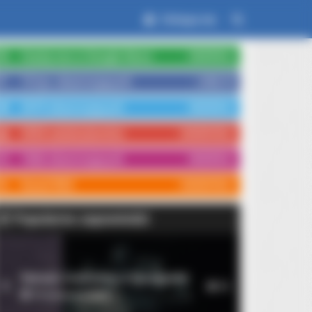
Zaloguj się
Czytaj nas w Google News
OBSERWUJ
15 tys. obserwujących
LUBIĘ TO
3579 obserwujących
OBSERWUJ
3554 subskrybentów
SUBSKRYBUJ
1066 obserwujących
OBSERWUJ
Kanał RSS
SUBSKRYBUJ
Popularne zapowiedzi
Rękopis znaleziony w Saragossie
1
10
14 września 2026