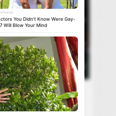
IEFRIEND
Actors You Didn't Know Were Gay-
3
Oczy szeroko zamknięte
2
7 Will Blow Your Mind
4
Rocky Horror Picture Show
2
5
Sanatorium pod klepsydrą
2