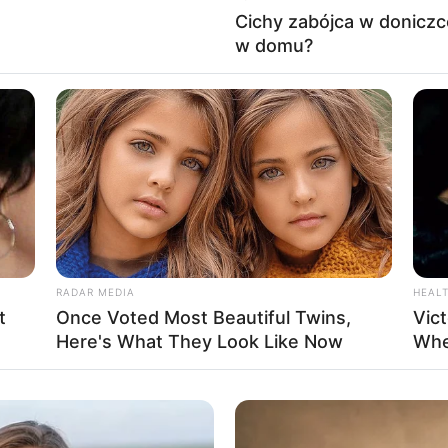
Cichy zabójca w doniczc
w domu?
 GOOGLE NEWS, BY BYĆ NA BIEŻĄCO!
RADAR MEDIA
HEAL
t
Once Voted Most Beautiful Twins,
Vict
za darmo
Filmy
filmy za darmo
Player
Tomasz
Here's What They Look Like Now
Whe
za darmo