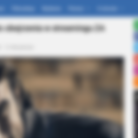
um
Filmoskop
Wydania
Pomoc
O stronie
do obejrzenia w streamingu ZA
4
Aktualności
ably Be His Best To Date