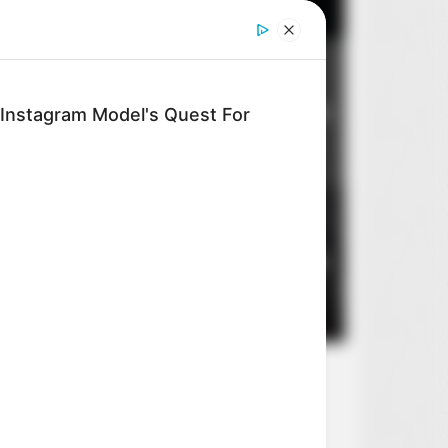
Dom dobry
2
: Instagram Model's Quest For
8
14 sierpnia 2026
Stan zagrożenia
3
5
10 sierpnia 2026