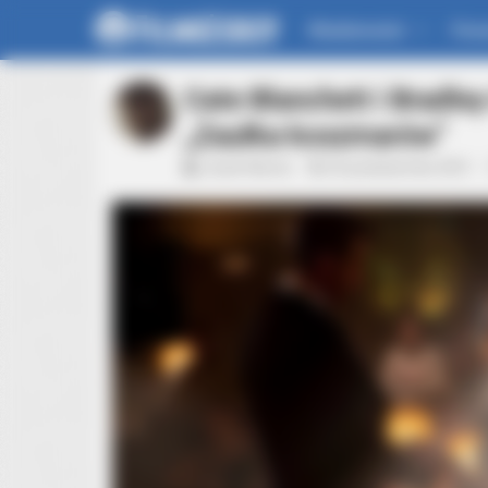
Wiadomości
For
Cate Blanchett i Bradle
„Zaułka koszmarów”
Jacek Werner
26 października 2021
BRAINBERRIES
The Rarest And Most Valuable Car