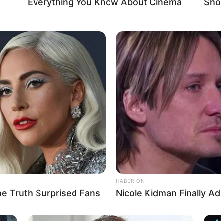
Everything You Know About Cinema
Sho
HABERION
he Truth Surprised Fans
Nicole Kidman Finally A