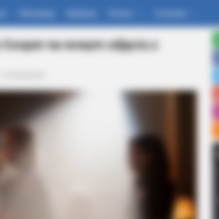
um
Filmoskop
Wydania
Pomoc
O stronie
y Cooper na nowym zdjęciu z
Aktualności
d In The Whole World