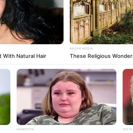
RADAR MEDIA
t With Natural Hair
These Religious Wonder
HABERION
INST