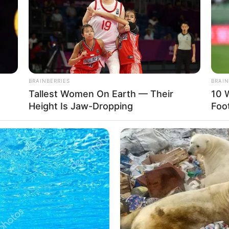
BRAINBERRIES
BRAIN
Tallest Women On Earth — Their
10 
Height Is Jaw-Dropping
Foo