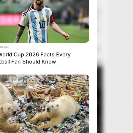
flubert
Dzisiaj o 10:15
Panasonic UB420/UB820/UB9000 - dyskusja
Mefisto
Wczoraj o 12:47
FilmoSkop - opinie i komentarze
BERRIES
Imirith
Wczoraj o 9:08
World Cup 2026 Facts Every
Odtwarzacz 4K + monitor
tball Fan Should Know
Popularne wydania
Miesiąca
Roku
Ogółem
1
Brutalista
5
2
Mortal Kombat II
2