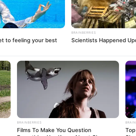
 GOOGLE NEWS, BY BYĆ NA BIEŻĄCO!
BRAINBERRIES
et to feeling your best
Scientists Happened Upo
rathairn
Filmy
Guillermo del Toro
Nightmare Alley
aułek koszmarów
BRAINBERRIES
BRAIN
Films To Make You Question
Top