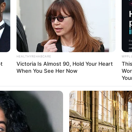
HEALTHYREHABCARE
WPPL
t
Victoria Is Almost 90, Hold Your Heart
Thi
When You See Her Now
Wor
Your