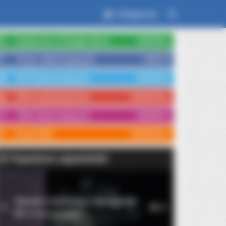
Zaloguj się
Czytaj nas w Google News
OBSERWUJ
15 tys. obserwujących
LUBIĘ TO
3579 obserwujących
OBSERWUJ
3554 subskrybentów
SUBSKRYBUJ
1066 obserwujących
OBSERWUJ
Kanał RSS
SUBSKRYBUJ
Popularne zapowiedzi
Rękopis znaleziony w Saragossie
1
10
14 września 2026