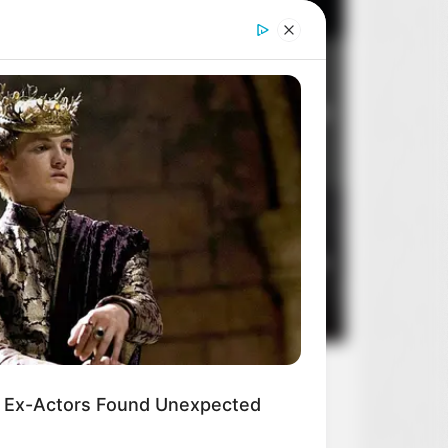
Dom dobry
2
8
14 sierpnia 2026
Stan zagrożenia
3
4
10 sierpnia 2026
 Ex-Actors Found Unexpected