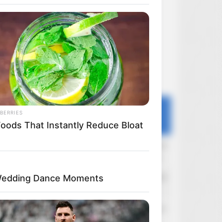
Ostatnie dyskusje
BERRIES
Forum
Portal
Filmoskop
Foods That Instantly Reduce Bloat
kłapouchy
Dzisiaj o 14:48
Sklepy internetowe - wysyłka, opłaty itd.
mkocisze
Wedding Dance Moments
Dzisiaj o 13:48
Nowy telewizor 75-77 cali
pred895
Dzisiaj o 12:57
Kolekcjonowanie