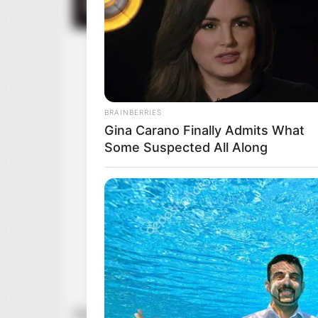
BRAINBERRIES
Gina Carano Finally Admits What
Some Suspected All Along
Zdj. Empire / Searchlight Pictures