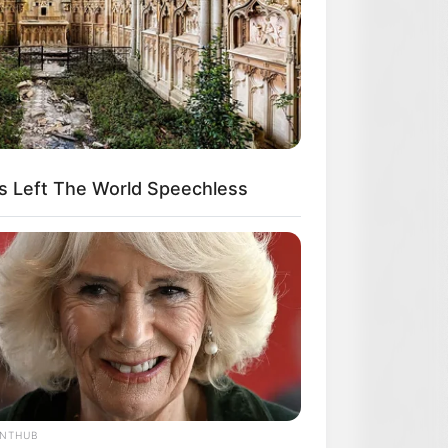
s Left The World Speechless
ANTHUB