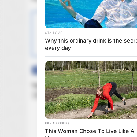
OBSERWUJ NAS W
CTA LOVE
Why this ordinary drink is the secr
every day
Facebook
Twitter
Google+
Tagi:
Bradley Cooper
Cate Blanchett
David St
Rooney Mara
Toni Collette
Willem Dafoe
Z
BRAINBERRIES
This Woman Chose To Live Like A