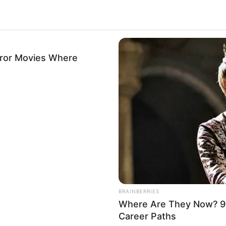
rror Movies Where
 nowym zdjęciu z filmu
„Zaułek koszmarów”
,
Polsce premiera filmu została wyznaczona na
28
h 30. ubiegłego wieku
, a głównym bohaterem jest
Stan
nką zanurza się w świat przekrętów i zbrodni. Po
u ofiarami własnych grzechów. W filmie obok
Coopera
i
ollette, David Strathairn
i
Rooney Mara
.
ma Lindsaya Greshama
pod tym samym tytułem.
BRAINBERRIES
Where Are They Now? 9
Career Paths