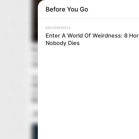
Before You Go
BRAINBERRIES
Enter A World Of Weirdness: 8 Ho
Nobody Dies
Bradley Cooper
i
Cate Blanchett
pojawili się na
wyreżyserowanego przez
Guillermo del Toro
. W 
stycznia
przyszłego roku
.
Akcja
„Zaułka koszmarów
” rozgrywa się
w latac
Charlisle
, oszust, który wspólnie ze swoją kocha
początkowych sukcesach oboje stają się w końc
Blanchett
wystąpili również:
Willem Dafoe
,
Toni C
„
Zaułek koszmarów
” bazuje na powieści
Willia