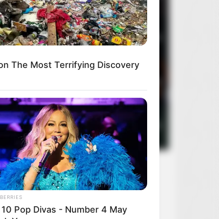
3
Oczy szeroko zamknięte
2
n The Most Terrifying Discovery
4
Rocky Horror Picture Show
2
5
Sanatorium pod klepsydrą
2
BERRIES
 10 Pop Divas - Number 4 May