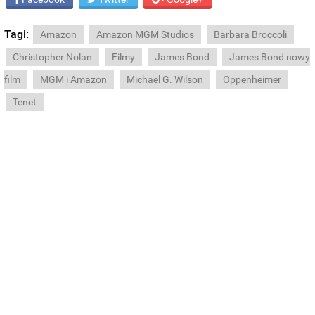
Tagi:
Amazon
Amazon MGM Studios
Barbara Broccoli
Christopher Nolan
Filmy
James Bond
James Bond nowy
film
MGM i Amazon
Michael G. Wilson
Oppenheimer
Tenet