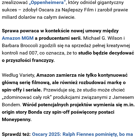
zrealizować
„Oppenheimera”
, który odniósł gigantyczny
sukces – zdobył Oscara za Najlepszy Film i zarobił prawie
miliard dolarów na całym świecie.
Sprawa powraca w kontekście nowej umowy między
Amazon MGM
a producentami serii.
Michael G. Wilson i
Barbara Broccoli zgodzili się na sprzedaż pełnej kreatywnej
kontroli nad 007, co oznacza, że to
studio będzie decydować
o przyszłości franczyzy.
Według Variety,
Amazon zamierza nie tylko kontynuować
główną serię filmową, ale również rozbudować markę o
spin-offy i seriale.
Przewiduje się, że studio może chcieć
„zdominować cały rok” produkcjami związanymi z Jamesem
Bondem.
Wśród potencjalnych projektów wymienia się m.in.
origin story Bonda czy spin-off poświęcony postaci
Moneypenny.
Sprawdź też:
Oscary 2025: Ralph Fiennes pominięty, bo ma