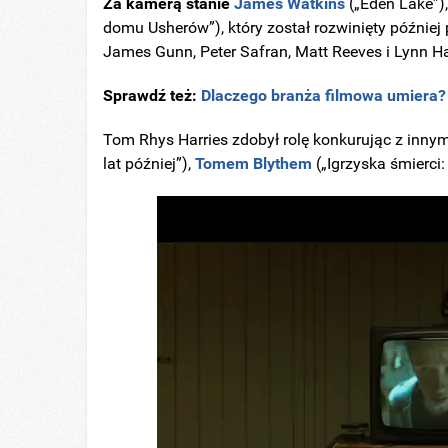
Za kamerą stanie
James Watkins
(„Eden Lake”),
domu Usherów”), który został rozwinięty później
James Gunn, Peter Safran, Matt Reeves i Lynn Ha
Sprawdź też:
Dlaczego branża filmowa umiera?
Tom Rhys Harries zdobył rolę konkurując z inn
lat później”),
Tomem Blythem
(„Igrzyska śmierci: