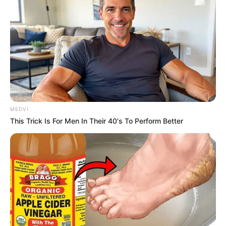
MEDVI
This Trick Is For Men In Their 40's To Perform Better