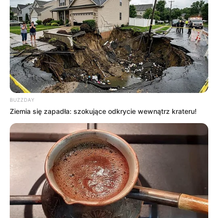
BUZZDAY
Ziemia się zapadła: szokujące odkrycie wewnątrz krateru!
Jeśli znacie jeszcze jakieś
inne zapowiedzi wydań 4K UHD
,
które ukazały się
w ostatnim tygodniu
, dajcie znać
w
komentarzu
. Wszystkie
poprzednie wpisy z serii
znajdziecie
na portalu pod dedykowanym tagiem
Co nowego na 4K