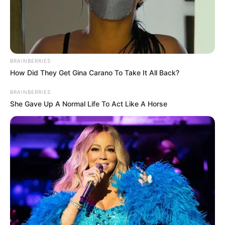
przejął
klasyczny
Batman
. Nie zabrakło też
ciekawych
zapowiedzi nowości
oraz
starszych produkcji
, które
doczekają się limitowanych wydań w
steelbookach
.
Szczegóły poznacie w nowym wpisie z cyklu „
Co nowego na
4K UHD?
”. Miłej lektury.
BRAINBERRIES
How Did They Get Gina Carano To Take It All Back?
Filmowy i animowany Batman w czerwcu na 4K
UHD
BRAINBERRIES
She Gave Up A Normal Life To Act Like A Horse
W tym tygodniu
amerykańscy dystrybutorzy
również nie
zdecydowali się na zbyt wiele oficjalnych komunikatów
dotyczących premier, ale w przeciwieństwie do zeszłej
odsłony przeglądu możemy przynieść Wam przynajmniej
dwie ciekawe zapowiedzi
, na które na pewno wielu fanów 4K
UHD i steelbooków czekało od dawna.
Pierwszą i najważniejszą wiadomością tego tygodnia jest
potwierdzenie premiery nowych wydań
4K UHD z
klasycznymi filmami o Batmanie
, które na
4 czerwca
już