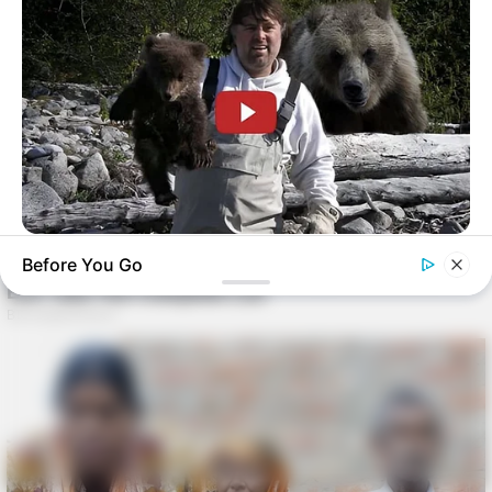
BUZZDAY
Before You Go
This Is What A Bear Did To The Man Who Saved A Bear Cub