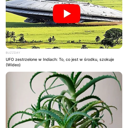
OBSERWUJ NAS W GOOGLE NEWS, BY BYĆ NA
BIEŻĄCO!
Facebook
Twitter
Google+
BUZZDAY
Tagi:
4
4K UHD
Batman
Batman Forever
Batman i
UFO zestrzelone w Indiach: To, co jest w środku, szokuje
(Wideo)
Robin
Co nowego na 4K UHD?
Ghostbusters
Ghostbusters 2
Hellboy: Złota armia
James Bond
Karate Kid
Król Skorpion
Lego Przygoda 2
Matrix
Mia i biały lew
Pogromcy Duchów
Powrót Batmana
Shazam
Smętarz dla zwierzaków
Toy Story
UHD
Wonder Park
Wydania