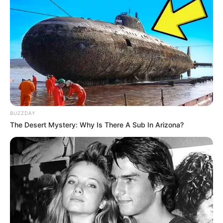
„
Helikopter w ogniu
” (premiera
22 maja
), a
Włosi
z kolei za
sprawą
Amazonu
mogą składać już zamówienia na
tamtejsze edycje 4K z animacją „
Wonder Park
” (premiera
4
września
) oraz filmem „
Mia i biały lew
” (premiera
2 maja
).
Swoją zapowiedź wydania 4K UHD filmem „
Mia i biały lew
”
otrzymali też
Francuzi
, ale jak na razie Amazon.fr nie
uruchomił jeszcze możliwości składania zamówień na
wydanie, które w tym kraju również ma debiutować
2 maja
.
BUZZDAY
The Desert Mystery: Why Is There A Sub In Arizona?