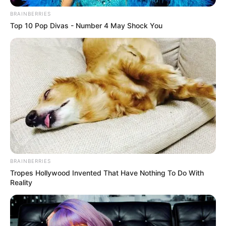
oficjalnie zapowiedziało
studio
Warner Bros.
Pre-ordery
na
BRAINBERRIES
wszystkie z filmów wystartowały już na
amerykańskim
Top 10 Pop Divas - Number 4 May Shock You
Amazonie
, a my dowiedzieliśmy się też, że oprócz
pojedynczych edycji 4K UHD
z filmami „
Batman
”
z 1989 roku,
„
Powrót Batmana
”
z 1992 roku, „
Batman Forever
”
z 1995
roku oraz „
Batman i Robin
”
z 1997 roku do sprzedaży trafi
także
zbiorcze wydanie
ze wszystkimi czterema filmami.
Jego premierę zapowiedziano jednak dopiero na
17
września
. Poznaliśmy również
specyfikację płyt 4K UHD
,
które ujawniły, że wszystkie produkcje będą zwierały ścieżkę
dźwiękową
Dolby Atmos
oraz obraz w systemie
HDR10
– a
wszystkie z filmów zostały zeskanowane z oryginalnych
negatywów w natywnym 4K.
BRAINBERRIES
Tropes Hollywood Invented That Have Nothing To Do With
Reality