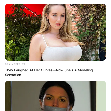
Co nowego na 4K UHD? - Batman,
James Bond, Król Skorpion i inne
Mateusz Zaczyk
7 kwietnia 2019
Artykuły
BRAINBERRIES
They Laughed At Her Curves—Now She's A Modeling
Sensation
Podczas gdy w kinach rządzi Shazam,
na 4K UHD inicjatywę