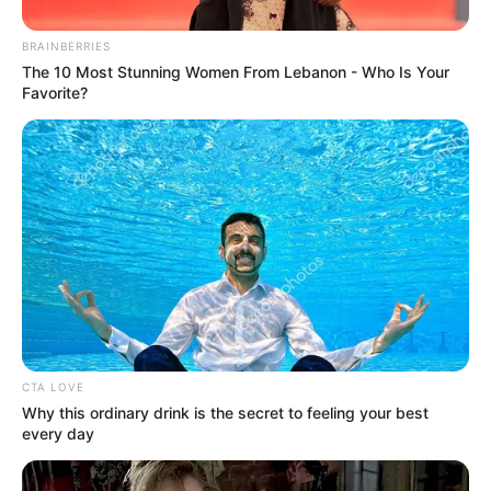
UHD z obrazem w systemie
HDR10
i dźwiękiem
Dolby Atmos
znajdują się także płyty Blu-ray z odrestaurowanymi wersjami
BRAINBERRIES
filmów i masą materiałów dodatkowych, na które złożą się
The 10 Most Stunning Women From Lebanon - Who Is Your
między innymi sceny usunięte, archiwalne wywiady i
Favorite?
nagrania z planu oraz komentarze twórców.
CTA LOVE
Why this ordinary drink is the secret to feeling your best
every day