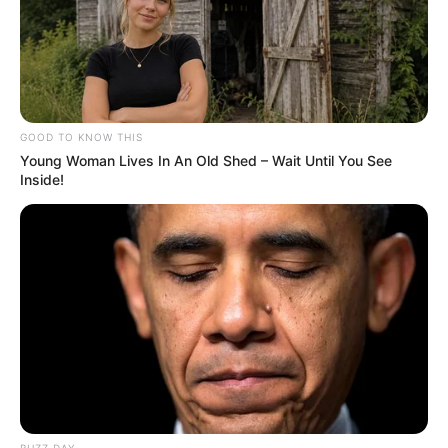
GOOD TO KNOW THIS
Young Woman Lives In An Old Shed – Wait Until You See
Inside!
BUZZ DAY