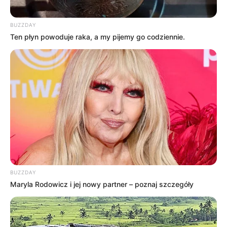
UHD?
BUZZDAY
Ten płyn powoduje raka, a my pijemy go codziennie.
źródło: zdj.
BUZZDAY
Maryla Rodowicz i jej nowy partner – poznaj szczegóły