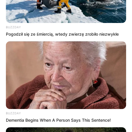
BUZZDAY
Pogodził się ze śmiercią, wtedy zwierzę zrobiło niezwykłe
BUZZDAY
Dementia Begins When A Person Says This Sentence!