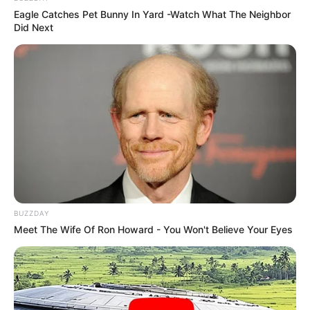
Eagle Catches Pet Bunny In Yard -Watch What The Neighbor
Kończący się tydzień nie przyniósł
żadnych informacji na
Did Next
temat polskich wydań
na nośniku 4K UHD.
BUZZDAY
Meet The Wife Of Ron Howard - You Won't Believe Your Eyes