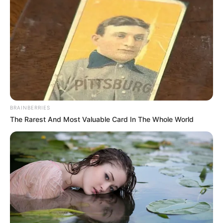
Na
angielskim rynku
wydawniczym w czwartek Zavvi
uruchomiło
preorder
na kolekcjonerskiego
steelbooka 4K
UHD
z filmem
„Gwiezdne wojny: Atak klonów”
. W sklepach
pojawiły się też zapowiedzi wydań 4K UHD z filmami:
„
Spartakus
”, „
Piąty element
” (
Amazon.co.uk
,
Zavvi
–
premiera 24 sierpnia) i „
Cinema Paradiso
” (premiera 21
września).
BRAINBERRIES
The Rarest And Most Valuable Card In The Whole World