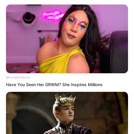
Co nowego na 4K UHD? – wysyp
premier na drugą połowę roku
Mateusz Zaczyk
28 czerwca 2020
Artykuły
BRAINBERRIES
Have You Seen Her GRWM? She Inspires Millions
Co wydarzyło się na rynku wydań 4K UHD w ciągu ostatnich