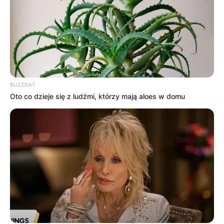
Facebook
Twitter
Google+
Tagi:
21 Jump Street
300
4
4K UHD
Co nowego na
4K UHD?
Diuna
Działa Navarony
Ghost in the Shell
Kevin sam w domu
Kroniki Riddicka
Steelbook
Superman: The Man of Tomorrow
UHD
V jak Vendetta
BUZZDAY
Westworld
Wydania
Oto co dzieje się z ludźmi, którzy mają aloes w domu