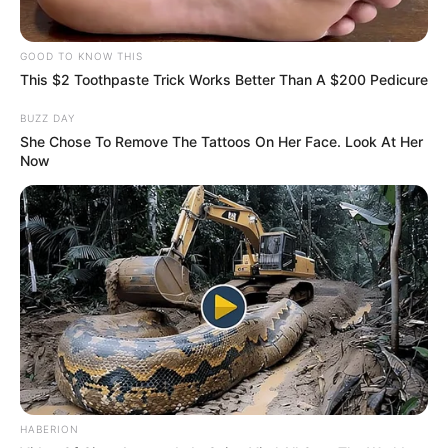
GOOD TO KNOW THIS
This $2 Toothpaste Trick Works Better Than A $200 Pedicure
BUZZ DAY
She Chose To Remove The Tattoos On Her Face. Look At Her
Now
HABERION