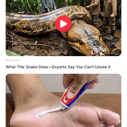
BUZZDAY
What This Snake Does—Experts Say You Can't Unsee It