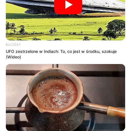
BUZZDAY
UFO zestrzelone w Indiach: To, co jest w środku, szokuje
(Wideo)
Jeśli znacie jeszcze jakieś
inne zapowiedzi wydań 4K UHD
,
które ukazały się
w ostatnim tygodniu
, dajcie znać
w
komentarzu
. Wszystkie
poprzednie wpisy z serii
znajdziecie
na portalu pod dedykowanym tagiem
Co nowego na 4K
UHD?