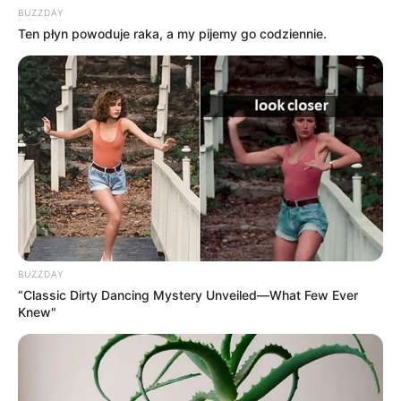
BUZZDAY
Ten płyn powoduje raka, a my pijemy go codziennie.
zdj. Universal Picutres / Warner Bros.
BUZZDAY
“Classic Dirty Dancing Mystery Unveiled—What Few Ever
OBSERWUJ NAS W GOOGLE NEWS, BY BYĆ NA
Knew"
BIEŻĄCO!