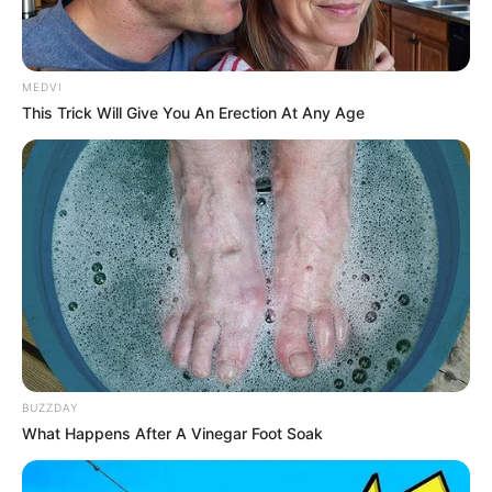
MEDVI
This Trick Will Give You An Erection At Any Age
BUZZDAY
What Happens After A Vinegar Foot Soak