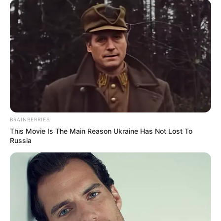
BRAINBERRIES
This Movie Is The Main Reason Ukraine Has Not Lost To
Russia
Filmy Hitchcocka i inne klasyki na 4K UHD w USA
Dodajmy do tego, że pojawiły się kolejne
informacje o nowej
kolekcji 4K UHD
z filmami
Alfreda Hitchcocka
. Wydanie
składające się z filmów „
Sabotaż
”, „
Cień wątpliwości
”,