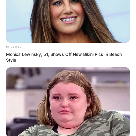
Jeśli znacie jeszcze jakieś
inne zapowiedzi wydań 4K UHD
,
które ukazały się
w ostatnim tygodniu
, dajcie znać
w
komentarzu
. Wszystkie
poprzednie wpisy z serii
znajdziecie
na portalu pod dedykowanym tagiem „
Co nowego na 4K
UHD?
”.
BUZZDAY
Monica Lewinsky, 51, Shows Off New Bikini Pics In Beach
Style
zdj. Disney / Sony Pictures / StudioCanal / MGM / Unidis