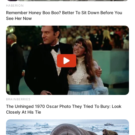
HABERION
Remember Honey Boo Boo? Better To Sit Down Before You
See Her Now
OBSERWUJ NAS W GOOGLE NEWS, BY BYĆ NA
BIEŻĄCO!
Facebook
Twitter
Google+
Tagi:
4
4K UHD
As w rękawie
Batman
Clint
BRAINBERRIES
The Unhinged 1970 Oscar Photo They Tried To Bury: Look
Eastwood
Co nowego na 4K UHD?
Czarownica: Bajka Ludowa
Closely At His Tie
Z Nowej Anglii
Król Skorpion
Mroczny Rycerz
Sergio
Leone
Spider-Man: Bez drogi do domu
Steelbook
UHD