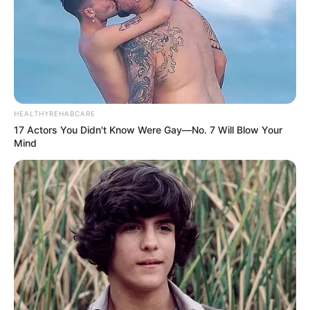
HEALTHYREHABCARE
17 Actors You Didn't Know Were Gay—No. 7 Will Blow Your
Mind