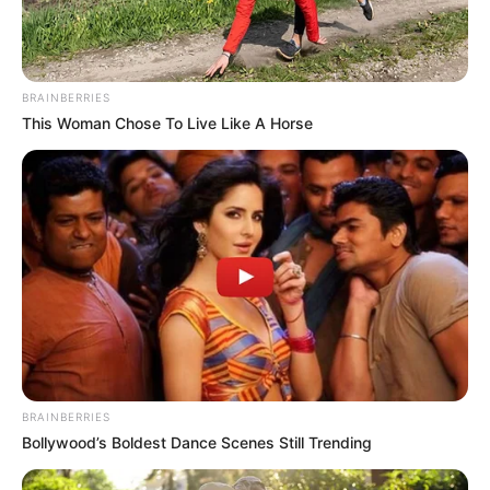
nich fani klasycznych westernów.
Kino
Lorber
ujawniło
bowiem, że przygotowuje na końcówkę maja premierę
wydań
4K UHD
z produkcjami „
Za
garść dolarów
” oraz „
Za kilka
dolarów więcej
”. Obydwie produkcje trafią do sprzedaży
31
BRAINBERRIES
maja
i doczekają się zwykłych wydań z kartonowych
This Woman Chose To Live Like A Horse
nakładkach, które są standardem dla tego wydawcy. Niestety
podobnie jak przy okazji „
Dobrego, złego i brzydkiego
”, czyli
trzeciej części
trylogii
Leone
, dwie poprzednie produkcje
również otrzymają
obraz w rozdzielczości 4K, ale bez
systemu HDR
.
BRAINBERRIES
Bollywood’s Boldest Dance Scenes Still Trending