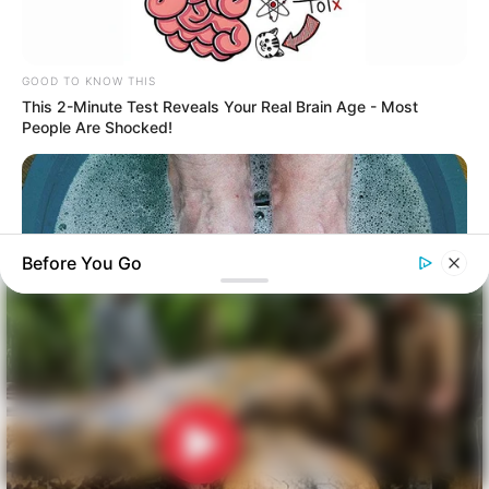
GOOD TO KNOW THIS
This 2-Minute Test Reveals Your Real Brain Age - Most
People Are Shocked!
Before You Go
BUZZDAY
What Happens After A Vinegar Foot Soak
BUZZDAY