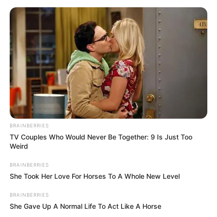
Co nowego na 4K UHD? – „Za garść
dolarów”, Spider-Man, „Gwiezdne
wojny” i inne
Mateusz Zaczyk
13 marca 2022
Artykuły
BRAINBERRIES
TV Couples Who Would Never Be Together: 9 Is Just Too
Weird
BRAINBERRIES
She Took Her Love For Horses To A Whole New Level
BRAINBERRIES
She Gave Up A Normal Life To Act Like A Horse