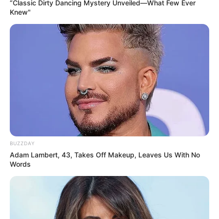
“Classic Dirty Dancing Mystery Unveiled—What Few Ever
Knew"
BUZZDAY
Adam Lambert, 43, Takes Off Makeup, Leaves Us With No
Words
W tym tygodniu raz jeszcze zabrakło informacji na temat
polskich wydań
na nośniku 4K UHD.