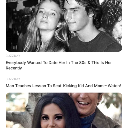
II
”, „
Gabinet doktora Caligari
”, „
Jack Reacher: Jednym
strzałem
” w steelbooku, „
Millennium Actress
” oraz „
Zabójczy
koktajl
” w mediabooku.
BUZZDAY
Everybody Wanted To Date Her In The 80s & This Is Her
Recently
BUZZDAY
Man Teaches Lesson To Seat-Kicking Kid And Mom – Watch!