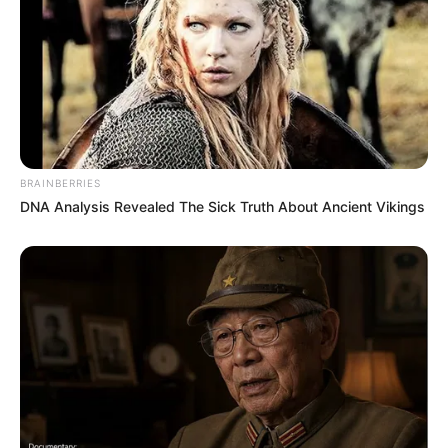
jak i
ścieżki
dźwiękowej
. Przypomnijmy, że w Wielkiej
Brytanii dostępne będą wydania w
standardowym
opakowaniu
oraz
steelbooku
. Pojawiła się też specyfikacja
steelbooka
z „
Królem Skorpionem
”. W przypadku tego tytułu
również możemy liczyć na
polskie napisy i ścieżkę
dźwiękową
(lektora).
Amazon
dorzucił do tego swój preorder
na zapowiedziane tydzień wcześniej
wydanie 4K UHD
z
filmem „
Czarownica: Bajka ludowa z Nowej Anglii
”.
BRAINBERRIES
DNA Analysis Revealed The Sick Truth About Ancient Vikings