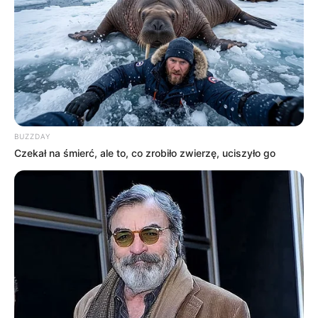
West Side Story
Wydania
Za garść dolarów
Za kilka
dolarów więcej
Zabójczy koktajl
BUZZDAY
Czekał na śmierć, ale to, co zrobiło zwierzę, uciszyło go