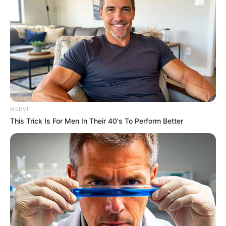
MEDVI
This Trick Is For Men In Their 40's To Perform Better