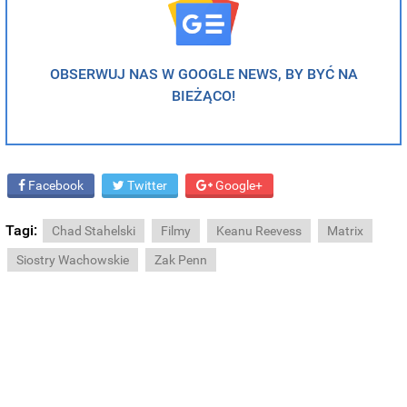
OBSERWUJ NAS W GOOGLE NEWS, BY BYĆ NA
BIEŻĄCO!
Facebook
Twitter
Google+
Tagi:
Chad Stahelski
Filmy
Keanu Reevess
Matrix
Siostry Wachowskie
Zak Penn