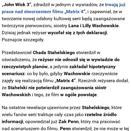
„
John Wick 3”
, zdradził w jednym z wywiadów, że
trwają już
prace nad stworzeniem filmu „Matrix 4
”
, i zapewniał, że w
tworzenie nowej odsłony kultowej serii będą zaangażowane
twórczynie pierwowzoru, siostry
Lana i Lilly Wachowskie
.
Dzisiaj jednak reżyser
wycofał się z tych deklaracji
.
Poznajcie szczegóły.
Przedstawiciel
Chada Stahelskiego
stwierdził w
oświadczeniu, że
reżyser nie odnosił się w wywiadzie do
rzeczywistych planów
, a jedynie
zakładał hipotetyczny
scenariusz
: co by było, gdyby
Wachowskie
rzeczywiście
zajęły się realizacją filmu „
Matrix 4”
. Rzecznik reżysera dodał,
że
Stahelski nie potwierdził zaangażowania sióstr
Wachowskich
i tego, że film
w ogóle powstaje
.
Na ostatnie rewelacje ujawnione przez
Stahelskiego
, które
wielu fanów serii traktuje cały czas jako
rzetelne źródło
informacji
, opowiedział już
Zak Penn
, który ma pracować
nad scenariuszem do filmu.
Penn
stwierdził, że nie może w tej