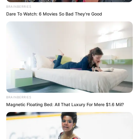
BRAINBERRIES
+3
Muzyka na płycie
Dare To Watch: 6 Movies So Bad They're Good
Spis utworów na płycie CD
:
1. From Nothing Comes A King (0:43)
2. King Arthur: Legend Of The Sword (2:52)
3. Growing Up Londinium (2:42)
4. Jackseye’s Tale (3:31)
5. The Story Of Mordred (2:00)
6. Vortigen And The Syrens (2:18)
7. The Legend Of Excalibur (2:43)
8. Seasoned Oak (2:19)
BRAINBERRIES
9. The Vikings & The Barons (2:59)
Magnetic Floating Bed: All That Luxury For Mere $1.6 Mil?
10. The Politics & The Life (featuring Gareth Williams) (3:22)
11. Tower & Power (3:53)
12. The Born King (2:31)
13. Assassins Breathe (4:23)
14. Run Londinium (5:45)