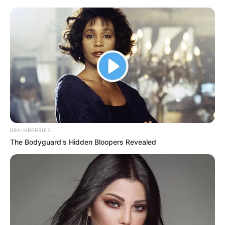
Daniel Pemberton „King Arthur:
Legend of the Sword” (2017) -
recenzja soundtracku
Tadeusz Skarbek
30 czerwca 2017
Artykuły
BRAINBERRIES
The Bodyguard's Hidden Bloopers Revealed