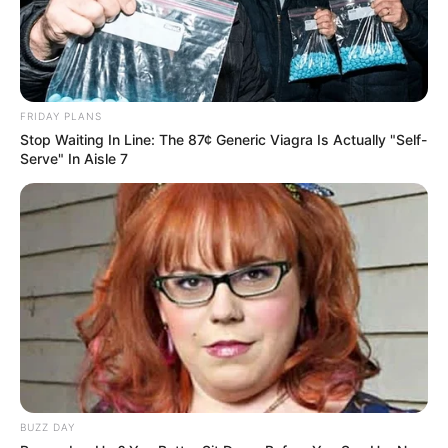
FRIDAY PLANS
Stop Waiting In Line: The 87¢ Generic Viagra Is Actually "Self-
Serve" In Aisle 7
OBSERWUJ NAS W GOOGLE NEWS, BY BYĆ NA
BIEŻĄCO!
Facebook
Twitter
Google+
Tagi:
CD
Daniel Pemberton
Guy Ritchie
King Arthur:
Legend of the Sword
Król Artur: Legenda Miecza
Muzyka
filmowa
Recenzje
Sony Music Poland
WaterTower Music
BUZZ DAY