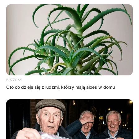
swiatksiazki.pl
–
41,33 zł
empik.com
–
41,99 zł
merlin.pl
–
41,99 zł
BUZZDAY
Oto co dzieje się z ludźmi, którzy mają aloes w domu
Płytę do recenzji otrzymaliśmy dzięki uprzejmości firmy
Sony
Music Poland
.