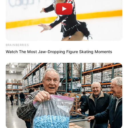
15. Fireball (2:03)
16. Journey To The Caves (1:57)
17. The Wolf & The Hanged Men (2:29)
18. Camelot In Flames (2:25)
19. The Lady In The Lake (3:07)
20. The Darklands (2:43)
BRAINBERRIES
21. Revelation (3:05)
Watch The Most Jaw‑Dropping Figure Skating Moments
22. King Arthur: Destiny Of The Sword (2:43)
23. The Power Of Excalibur (4:04)
24. Knights Of The Round Table (3:30)
25. King Arthur: The Coronation (1:45)
26. The Devil & The Huntsman (featuring Sam Lee) (4:18)
Czas trwania płyty: 76:10
Spis bonusowych utworów (do pobrania w wersji cyfrowej)
:
The Ballad Of Londinium (2:49)
Riot & Flames (1:59)