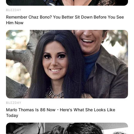
można pobrać sześć bonusowych ścieżek score’u ze strony
WaterTower Music.
BUZZDAY
Remember Chaz Bono? You Better Sit Down Before You See
W sumie solidne wydanie soundtracku, może nic
Him Now
wyjątkowego na tle edycji kolekcjonerskich i limitowanych,
czy nawet tych regularnych z górnej półki, ale szczera i w
miarę wyczerpująca wypowiedź autora muzyki, odrobinę
podnosi ocenę końcową wydawnictwa.
BUZZDAY
Marlo Thomas Is 86 Now - Here's What She Looks Like
Today