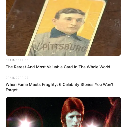
źródło: zdj. Paramount Pictures
BRAINBERRIES
The Rarest And Most Valuable Card In The Whole World
BRAINBERRIES
When Fame Meets Fragility: 6 Celebrity Stories You Won't
Forget
OBSERWUJ NAS W GOOGLE NEWS, BY BYĆ NA
BIEŻĄCO!