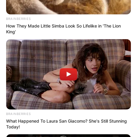
dźwiękowej, wśród niektórych odbiorców może pojawić się
wrażenie lekkiego dysonansu pomiędzy powagą i ciężarem
BRAINBERRIES
ekranowych zdarzeń, a materiałem obecnym na płycie. Grusin
How They Made Little Simba Look So Lifelike in 'The Lion
bowiem do spiskowego majstersztyku Pollacka
King'
skomponował przyjemną w obcowaniu jazzowo-funkową
partyturę, nie pozbawioną przy tym dozy melancholii.
Wydawać by się mogło, iż ów zabieg zniweczy wysiłek
reżysera i operatora w drobiazgowym kreowaniu klimatu
osaczenia i zaszczucia głównego bohatera, jednakże to
pozory i mylenie tropów, by uśpić czujność widza. Trzeba
wykazać się nie lada sprytem i warsztatową biegłością, żeby
sobie pozwolić na takież rozwiązanie, złudnie (i podstępnie)
oferując miłą dla ucha ilustrację. Dodaje jej to jeszcze klasy,
wyróżniając ją spośród szorstkich i chłodnych ścieżek z
niepokojących thrillerów tamtego okresu.
BRAINBERRIES
What Happened To Laura San Giacomo? She's Still Stunning
Today!