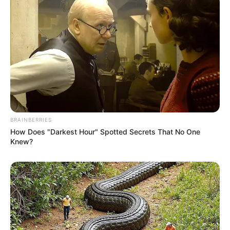
Side One
:
Condor! (Theme from
3 Days of the Condor
) (3:33)
2. Yellow Panic (2:14)
3. Flight of the Condor (2:28)
4. We’ll Bring You Home (2:22)
5. Out to Lunch (2:00)
6. Goodbye for Kathy (Love Theme from
3 Days of the
Condor
) (2:15)
BRAINBERRIES
Side Two
:
How Does "Darkest Hour" Spotted Secrets That No One
Knew?
1. I’ve Got You Where I Want You (3:10)
2. Flashback to Terror (2:22)
3. Sing Along with the C.I.A. (1:31)
4. Spies of a Feather, Flocking Together (Love Theme from
3
Days of the Condor
) (1:54)
5. Silver Bells (2:36)
6. Medley: Condor! (Theme) / I’ve Got You Where I Want You