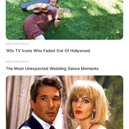
BRAINBERRIES
’90s TV Icons Who Faded Out Of Hollywood
4
BRAINBERRIES
Wydawnictwo
The Most Unexpected Wedding Dance Moments
Oceny końcowe
:
4
Muzyka na płycie
4
Wydawnictwo
4
Średnia