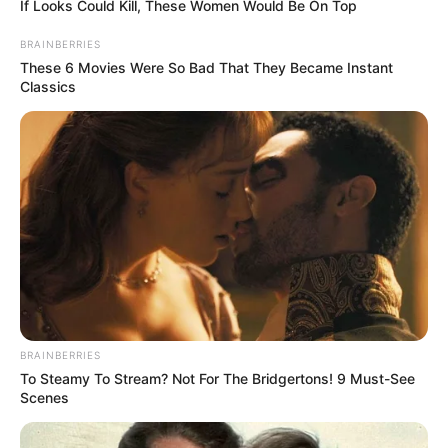
If Looks Could Kill, These Women Would Be On Top
(1993) – Dave Grusin (za fortepianową, z energetycznym
tematem przewodnim, ścieżkę dźwiękową do obrazu z
BRAINBERRIES
Tomem Cruise’em zdobył ostatnią w swojej karierze
These 6 Movies Were So Bad That They Became Instant
Classics
nominację do Oscara, jedną z sześciu; z tą nieszablonową
pracą również gorąco zachęcam się zapoznać).
BRAINBERRIES
To Steamy To Stream? Not For The Bridgertons! 9 Must-See
Scenes
O ile Michael Small i David Shire – nieco zapomniani dzisiaj,
ale wielce zasłużeni autorzy ilustracji do czterech wyżej