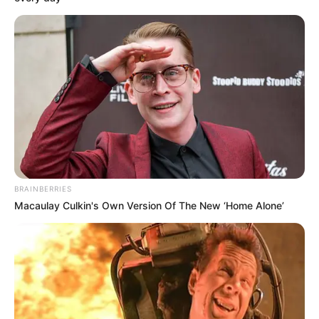
longplaya. Wykonano ją z dosyć solidnej tektury pokrytej
delikatnie połyskliwym laminatem, dzięki czemu estetyka
ogółu znacząco wzrasta. Z tyłu znajduje się tracklista wraz z
czasem trwania ścieżek na obu stronach krążka.
Płyta winylowa
– recenzowane tu wydanie z płytą w
złotym kolorze, zostało wypuszczone w limitowanym do
1000 sztuk nakładzie. Na każdej ze stron dysku (Side 1, Side
2) widnieje pomarańczowa etykieta ze spisem utworów i
czasem ich trwania. 12-calowy placek został natomiast
niezwykle starannie wytłoczony – nie uświadczymy u niego
żadnych technologicznych niedoróbek w postaci szpetnie
BRAINBERRIES
odstających kawałków tworzywa, co niestety nagminnie
Macaulay Culkin's Own Version Of The New ‘Home Alone’
zdarza się u niektórych wydawców. Tym razem winyl
zapakowano do białej koperty, wyłożonej cienką i
antystatyczną folią, minimalizującą praktycznie do zera
osadzanie się drobinek kurzu oraz zapobiegającą
elektryzowaniu się płyty.
Szata graficzna wydawnictwa nie rzuca specjalnie na kolana,