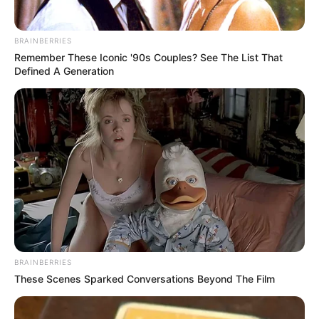
Oceny przyznawane są w skali od 1 do 6.
BRAINBERRIES
Remember These Iconic '90s Couples? See The List That
Gdzie kupić soundtrack z filmu "
Trzy dni Kondora"
(LP)?
Defined A Generation
Mediamarkt.pl
–
129 zł
Saturn.pl
–
129 zł
Soundtrack można także nabyć w stacjonarnych punktach
sieci Media Markt i Saturn w cenie ok.
130 zł
. Lista sklepów
znajduje się na stronie
Music On Vinyl
.
Wydanie do recenzji otrzymaliśmy dzięki uprzejmości firm
JAWI
i
Music On Vinyl
.
BRAINBERRIES
These Scenes Sparked Conversations Beyond The Film