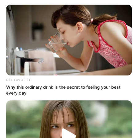
Dave Grusin "Trzy dni Kondora" -
recenzja soundtracku [VINYL]
Tadeusz Skarbek
29 czerwca 2018
Artykuły
CTA FAVORITE
Why this ordinary drink is the secret to feeling your best
every day
Nie samymi nowościami soundtrackowymi żyje kolekcjoner.