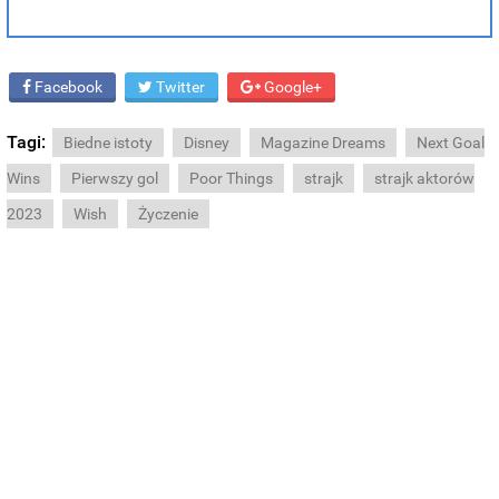
Facebook
Twitter
Google+
Tagi:
Biedne istoty
Disney
Magazine Dreams
Next Goal
Wins
Pierwszy gol
Poor Things
strajk
strajk aktorów
2023
Wish
Życzenie