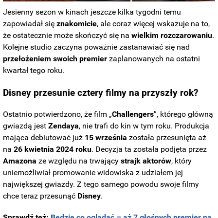
Jesienny sezon w kinach jeszcze kilka tygodni temu
zapowiadał się
znakomicie
, ale coraz więcej wskazuje na to,
że ostatecznie może skończyć się na
wielkim rozczarowaniu
.
Kolejne studio zaczyna poważnie zastanawiać się nad
przełożeniem swoich premier
zaplanowanych na ostatni
kwartał tego roku.
Disney przesunie cztery filmy na przyszły rok?
Ostatnio potwierdzono, że film „
Challengers
”, którego główną
gwiazdą jest
Zendaya
, nie trafi do kin w tym roku. Produkcja
mająca debiutować już
15 września
została przesunięta aż
na
26 kwietnia
2024
roku
. Decyzja ta została podjęta przez
Amazona
ze względu na trwający
strajk
aktorów
, który
uniemożliwiał promowanie widowiska z udziałem jej
największej gwiazdy. Z tego samego powodu swoje filmy
chce teraz przesunąć
Disney
.
Sprawdź też:
Będzie co oglądać – aż 7 głośnych premier na