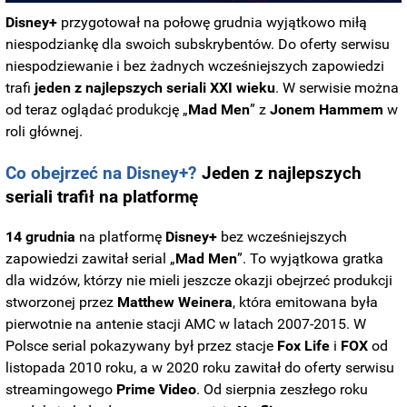
Disney+
przygotował na połowę grudnia wyjątkowo miłą
niespodziankę dla swoich subskrybentów. Do oferty serwisu
niespodziewanie i bez żadnych wcześniejszych zapowiedzi
trafi
jeden z najlepszych seriali XXI wieku
. W serwisie można
od teraz oglądać produkcję „
Mad Men
” z
Jonem Hammem
w
roli głównej.
Co obejrzeć na Disney+?
Jeden z najlepszych
seriali trafił na platformę
14 grudnia
na platformę
Disney+
bez wcześniejszych
zapowiedzi zawitał serial „
Mad Men
”. To wyjątkowa gratka
dla widzów, którzy nie mieli jeszcze okazji obejrzeć produkcji
stworzonej przez
Matthew
Weinera
, która emitowana była
pierwotnie na antenie stacji AMC w latach 2007-2015. W
Polsce serial pokazywany był przez stacje
Fox Life
i
FOX
od
listopada 2010 roku, a w 2020 roku zawitał do oferty serwisu
streamingowego
Prime
Video
. Od sierpnia zeszłego roku