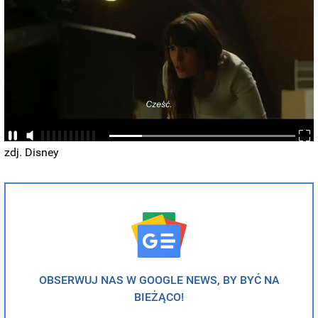
zdj. Disney
OBSERWUJ NAS W GOOGLE NEWS, BY BYĆ NA
BIEŻĄCO!