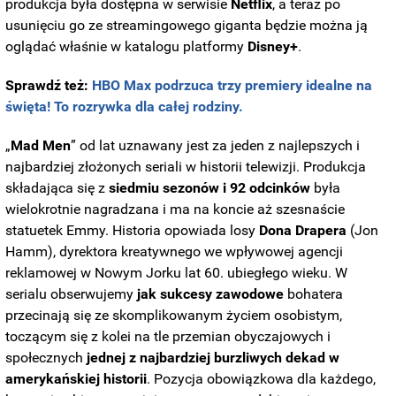
produkcja była dostępna w serwisie
Netflix
, a teraz po
usunięciu go ze streamingowego giganta będzie można ją
oglądać właśnie w katalogu platformy
Disney+
.
Sprawdź też:
HBO Max podrzuca trzy premiery idealne na
święta! To rozrywka dla całej rodziny.
„
Mad Men
” od lat uznawany jest za jeden z najlepszych i
najbardziej złożonych seriali w historii telewizji. Produkcja
składająca się z
siedmiu sezonów i 92 odcinków
była
wielokrotnie nagradzana i ma na koncie aż szesnaście
statuetek Emmy. Historia opowiada losy
Dona
Drapera
(Jon
Hamm), dyrektora kreatywnego we wpływowej agencji
reklamowej w Nowym Jorku lat 60. ubiegłego wieku. W
serialu obserwujemy
jak sukcesy zawodowe
bohatera
przecinają się ze skomplikowanym życiem osobistym,
toczącym się z kolei na tle przemian obyczajowych i
społecznych
jednej z najbardziej burzliwych dekad w
amerykańskiej historii
. Pozycja obowiązkowa dla każdego,