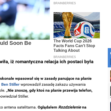
iła, iż romantyczna relacja ich postaci była
doskonale wpasował się w zasady panujące na planie
y
Ben Stiller
wprowadził zasadę zakazu używania
le. „
Nie znoszę, gdy ktoś na planie przewija telefon,
powiedział Stiller.
o antena satelitarna.
Oglądałem
Rozdzielenie
na