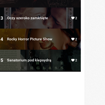
3
Oczy szeroko zamknięte
2
4
Rocky Horror Picture Show
2
5
Sanatorium pod klepsydrą
2