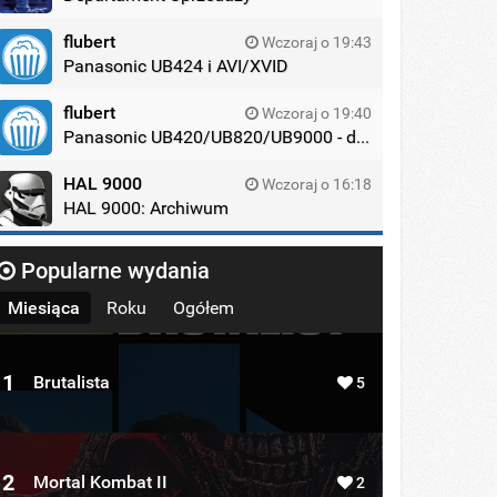
flubert
Wczoraj o 19:43
Panasonic UB424 i AVI/XVID
flubert
Wczoraj o 19:40
Panasonic UB420/UB820/UB9000 - dyskusja
HAL 9000
Wczoraj o 16:18
HAL 9000: Archiwum
Popularne wydania
Miesiąca
Roku
Ogółem
1
Brutalista
5
2
Mortal Kombat II
2