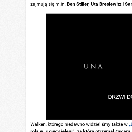
zajmują się m.in.
Ben Stiller, Uta Bresiewitz i 
Walken, którego niedawno widzieliśmy także w
„
rola w „Łowcy jeleni”, za którą otrzymał Oscara