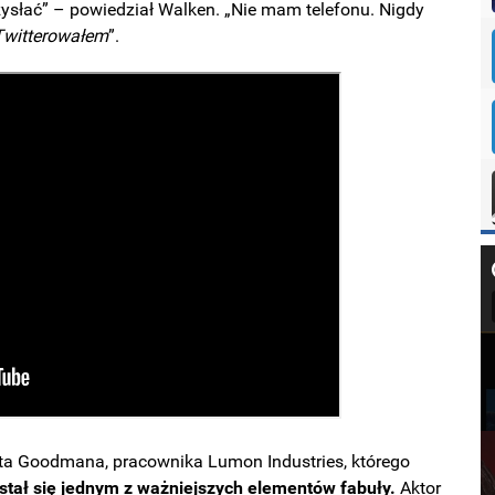
 przysłać” – powiedział Walken. „Nie mam telefonu. Nigdy
Twitterowałem
”.
rta Goodmana, pracownika Lumon Industries, którego
stał się jednym z ważniejszych elementów fabuły.
Aktor