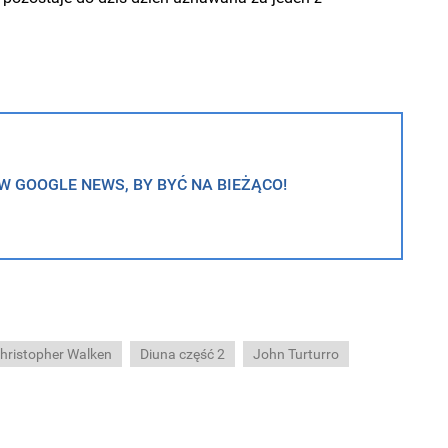
 GOOGLE NEWS, BY BYĆ NA BIEŻĄCO!
hristopher Walken
Diuna część 2
John Turturro