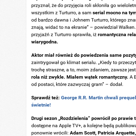
przyznał, że do przyjęcia roli skłoniła go wielole
wszystkim z Turturro, a sam
serial mocno na ty
od bardzo dawna i Johnem Turturro, którego znam
znają, widać to na ekranie” – powiedział Walken
przyjaźń z Turturro sprawiła, iż
romantyczna relacj
wiarygodna.
Aktor miał również do powiedzenia same pozyty
zaintrygował go klimat serialu. „Kiedy to przecz
trochę straszne, a to, moim zdaniem, zawsze jes
rola niż zwykle. Miałem wątek romantyczny.
A B
od postaci, które zazwyczaj gram” – dodał.
Sprawdź też:
George R.R. Martin chwali prequel
świetnie!
Drugi sezon „Rozdzielenia” powrócił po prawie 
dostępne na Apple TV+, a kolejne będą publikow
ponownie wrócili:
Adam Scott, Patricia Arquette,