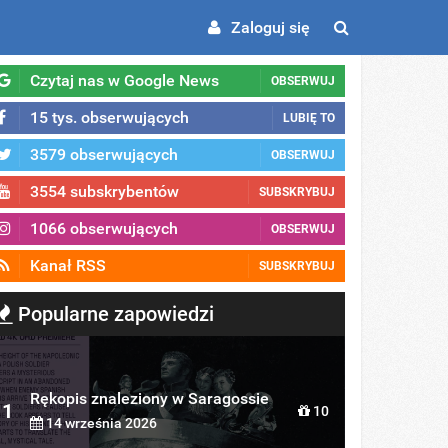
Zaloguj się
Czytaj nas w Google News
OBSERWUJ
15 tys. obserwujących
LUBIĘ TO
3579 obserwujących
OBSERWUJ
3554 subskrybentów
SUBSKRYBUJ
1066 obserwujących
OBSERWUJ
Kanał RSS
SUBSKRYBUJ
Popularne zapowiedzi
Rękopis znaleziony w Saragossie
1
10
14 września 2026