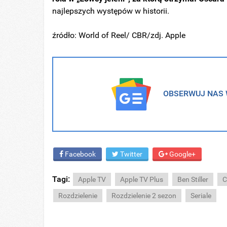
najlepszych występów w historii.
źródło: World of Reel/ CBR/zdj. Apple
OBSERWUJ NAS W
Facebook
Twitter
Google+
Tagi:
Apple TV
Apple TV Plus
Ben Stiller
C
Rozdzielenie
Rozdzielenie 2 sezon
Seriale