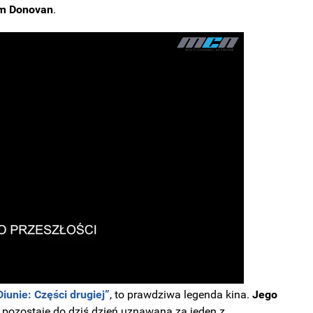
Sam Donovan
.
Diunie: Części drugiej”
, to prawdziwa legenda kina.
Jego
pozostaje do dziś dzień uznawana za jeden z