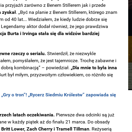
tnia przyjaźń zarówno z Benem Stillerem jak i przede
m zyskał
. „Być na planie z Benem Stillerem, którego znam
 od 40 lat… Wiedziałem, że kiedy ludzie dobrze się
. Legendarny aktor dodał również, że jego prawdziwa
a Burta i Irvinga stała się dla widzów bardziej
wne rzeczy o serialu.
Stwierdził, że niezwykle
ytałem, pomyślałem, że jest tajemnicze. Trochę zabawne i
t dobrą kombinacją” – powiedział.
„Dla mnie to była inna
urt był miłym, przyzwoitym człowiekiem, co różniło się
 „Gry o tron”! „Rycerz Siedmiu Królestw” zapowiada się
trzech latach oczekiwania.
Pierwsze dwa odcinki są już
ane w każdy piątek aż do finału 21 marca. Do obsady
 Britt Lower, Zach Cherry i Tramell Tillman
. Reżyserią