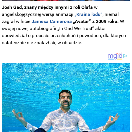
Josh Gad, znany między innymi z roli Olafa
w
angielskojęzycznej wersji animacji
„Kraina lodu”
, niemal
zagrał w hicie
Jamesa Camerona
„Avatar” z 2009 roku.
W
swojej nowej autobiografii „In Gad We Trust” aktor
opowiedział o procesie przesłuchań i powodach, dla których
ostatecznie nie znalazł się w obsadzie.