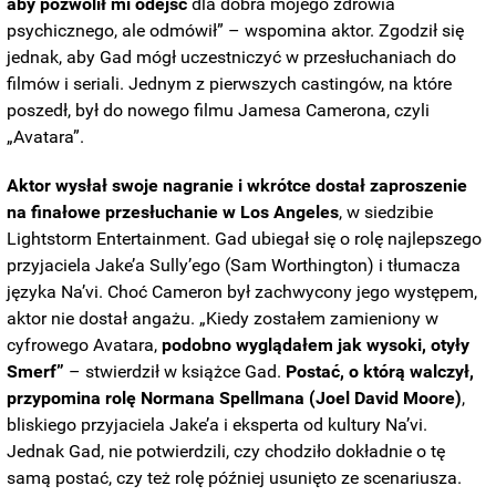
aby pozwolił mi odejść
dla dobra mojego zdrowia
psychicznego, ale odmówił” – wspomina aktor. Zgodził się
jednak, aby Gad mógł uczestniczyć w przesłuchaniach do
filmów i seriali. Jednym z pierwszych castingów, na które
poszedł, był do nowego filmu Jamesa Camerona, czyli
„Avatara”.
Aktor wysłał swoje nagranie i wkrótce dostał zaproszenie
na finałowe przesłuchanie w Los Angeles
, w siedzibie
Lightstorm Entertainment. Gad ubiegał się o rolę najlepszego
przyjaciela Jake’a Sully’ego (Sam Worthington) i tłumacza
języka Na’vi. Choć Cameron był zachwycony jego występem,
aktor nie dostał angażu. „Kiedy zostałem zamieniony w
cyfrowego Avatara,
podobno wyglądałem jak wysoki, otyły
Smerf”
– stwierdził w książce Gad.
Postać, o którą walczył,
przypomina rolę Normana Spellmana (Joel David Moore)
,
bliskiego przyjaciela Jake’a i eksperta od kultury Na’vi.
Jednak Gad, nie potwierdzili, czy chodziło dokładnie o tę
samą postać, czy też rolę później usunięto ze scenariusza.