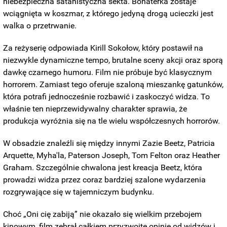
niebezpieczna satanistyczna sekta. Bohaterka zostaje
wciągnięta w koszmar, z którego jedyną drogą ucieczki jest
walka o przetrwanie.
Za reżyserię odpowiada Kirill Sokołow, który postawił na
niezwykle dynamiczne tempo, brutalne sceny akcji oraz sporą
dawkę czarnego humoru. Film nie próbuje być klasycznym
horrorem. Zamiast tego oferuje szaloną mieszankę gatunków,
która potrafi jednocześnie rozbawić i zaskoczyć widza. To
właśnie ten nieprzewidywalny charakter sprawia, że
produkcja wyróżnia się na tle wielu współczesnych horrorów.
W obsadzie znaleźli się między innymi Zazie Beetz, Patricia
Arquette, Myha'la, Paterson Joseph, Tom Felton oraz Heather
Graham. Szczególnie chwalona jest kreacja Beetz, która
prowadzi widza przez coraz bardziej szalone wydarzenia
rozgrywające się w tajemniczym budynku.
Choć „Oni cię zabiją” nie okazało się wielkim przebojem
kinowym, film zebrał całkiem przyzwoite opinie od widzów i