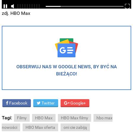
zdj. HBO Max
OBSERWUJ NAS W GOOGLE NEWS, BY BYĆ NA
BIEŻĄCO!
Facebook
Twitter
Google+
Tagi:
Filmy
HBO Max
HBO Max filmy
hbo max
nowości
HBO Max oferta
oni cie zabiją