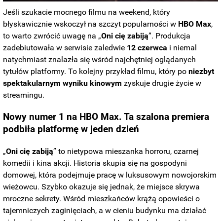
Jeśli szukacie mocnego filmu na weekend, który
błyskawicznie wskoczył na szczyt popularności w
HBO
Max
,
to warto zwrócić uwagę na „
Oni cię zabiją
”. Produkcja
zadebiutowała w serwisie zaledwie
12 czerwca
i niemal
natychmiast znalazła się wśród najchętniej oglądanych
tytułów platformy. To kolejny przykład filmu, który po
niezbyt
spektakularnym wyniku kinowym
zyskuje drugie życie w
streamingu.
Nowy numer 1 na HBO Max. Ta szalona premiera
podbiła platformę w jeden dzień
„
Oni cię zabiją
” to nietypowa mieszanka horroru, czarnej
komedii i kina akcji. Historia skupia się na gospodyni
domowej, która podejmuje pracę w luksusowym nowojorskim
wieżowcu. Szybko okazuje się jednak, że miejsce skrywa
mroczne sekrety. Wśród mieszkańców krążą opowieści o
tajemniczych zaginięciach, a w cieniu budynku ma działać