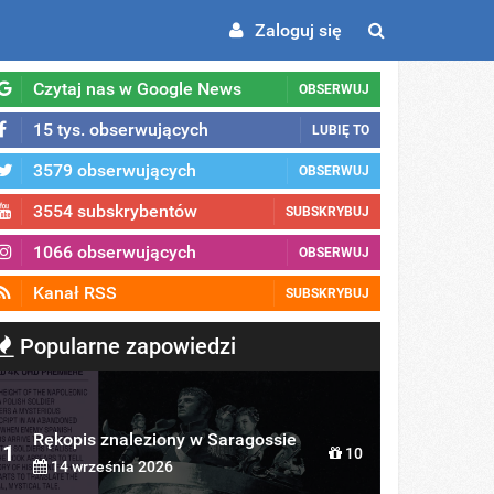
Zaloguj się
Czytaj nas w Google News
OBSERWUJ
15 tys. obserwujących
LUBIĘ TO
3579 obserwujących
OBSERWUJ
3554 subskrybentów
SUBSKRYBUJ
1066 obserwujących
OBSERWUJ
Kanał RSS
SUBSKRYBUJ
Popularne zapowiedzi
Rękopis znaleziony w Saragossie
1
10
14 września 2026