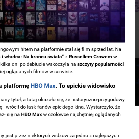
gowym hitem na platformie stał się film sprzed lat. Na
 i władca: Na krańcu świata
” z
Russellem
Crowem
w
 kilka dni po debiucie wskoczyła na
szczyty popularności
ej oglądanych filmów w serwisie.
ja platformę
HBO Max
. To epickie widowisko
iany tytuł, a tutaj okazało się, że historyczno-przygodowy
i wrócił do łask fanów epickiego kina. Wystarczyło, że
azł się na
HBO
Max
w czołówce najchętniej oglądanych
ny jest przez niektórych widzów za jedno z najlepszych