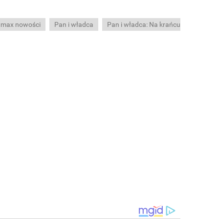
 max nowości
Pan i władca
Pan i władca: Na krańcu