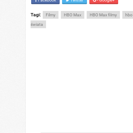
Facebook
Twitter
Google+
Tagi:
Filmy
HBO Max
HBO Max filmy
hbo
świata