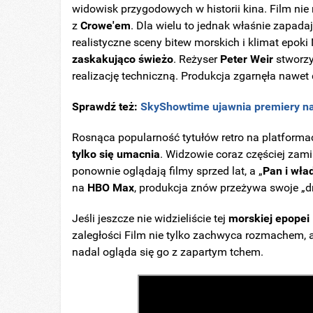
widowisk przygodowych w historii kina. Film nie
z
Crowe'em
. Dla wielu to jednak właśnie zapad
realistyczne sceny bitew morskich i klimat epoki 
zaskakująco świeżo
. Reżyser
Peter Weir
stworzy
realizację techniczną. Produkcja zgarnęła nawet
Sprawdź też:
SkyShowtime ujawnia premiery na 2
Rosnąca popularność tytułów retro na platfor
tylko się umacnia
. Widzowie coraz częściej zam
ponownie oglądają filmy sprzed lat, a „
Pan i wła
na
HBO
Max
, produkcja znów przeżywa swoje „dr
Jeśli jeszcze nie widzieliście tej
morskiej epopei
zaległości Film nie tylko zachwyca rozmachem, al
nadal ogląda się go z zapartym tchem.