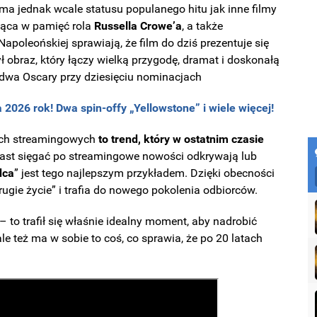
 ma jednak wcale statusu populanego hitu jak inne filmy
ająca w pamięć rola
Russella
Crowe’a
, a także
Napoleońskiej sprawiają, że film do dziś prezentuje się
ł obraz, który łączy wielką przygodę, dramat i doskonałą
 dwa Oscary przy dziesięciu nominacjach
026 rok! Dwa spin-offy „Yellowstone” i wiele więcej!
mach streamingowych
to trend, który w ostatnim czasie
iast sięgać po streamingowe nowości odkrywają lub
dca
” jest tego najlepszym przykładem. Dzięki obecności
ugie życie” i trafia do nowego pokolenia odbiorców.
– to trafił się właśnie idealny moment, aby nadrobić
e też ma w sobie to coś, co sprawia, że po 20 latach