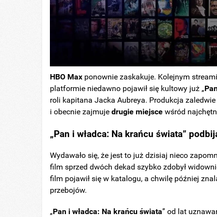
HBO Max
ponownie zaskakuje. Kolejnym streamin
platformie niedawno pojawił się kultowy już „
Pan
roli kapitana Jacka Aubreya. Produkcja zaledwie
i obecnie zajmuje
drugie
miejsce
wśród najchętni
„Pan i władca: Na krańcu świata” podbi
Wydawało się, że jest to już dzisiaj nieco zapomn
film sprzed dwóch dekad szybko zdobył widownię 
film pojawił się w katalogu, a chwilę później znal
przebojów.
„
Pan i władca: Na krańcu świata
” od lat uznawa