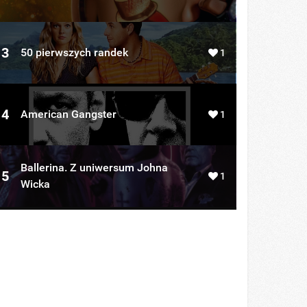
3
50 pierwszych randek
1
4
American Gangster
1
Ballerina. Z uniwersum Johna
5
1
Wicka