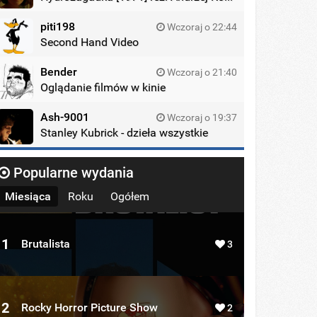
piti198
Wczoraj o 22:44
Second Hand Video
Bender
Wczoraj o 21:40
Oglądanie filmów w kinie
Ash-9001
Wczoraj o 19:37
Stanley Kubrick - dzieła wszystkie
Popularne wydania
Miesiąca
Roku
Ogółem
1
Brutalista
3
2
Rocky Horror Picture Show
2