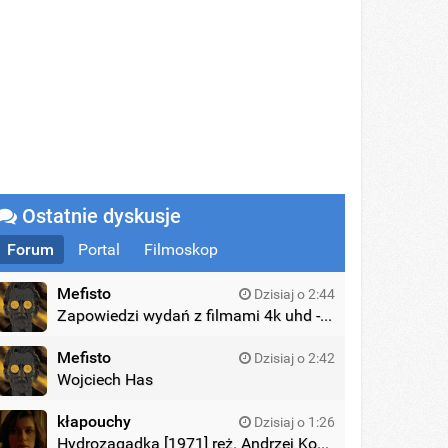
Ostatnie dyskusje
Forum
Portal
Filmoskop
Mefisto
Dzisiaj o 2:44
Zapowiedzi wydań z filmami 4k uhd - zagraniczne wydania
Mefisto
Dzisiaj o 2:42
Wojciech Has
kłapouchy
Dzisiaj o 1:26
Hydrozagadka [1971] reż. Andrzej Kondratiuk