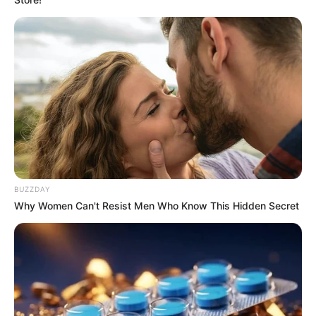
życia, a ostatecznie odnajduje swoje prawdziwe
miejsce w świecie i staje się panem swego losu.
BUZZDAY
Why Women Can't Resist Men Who Know This Hidden Secret
„Bad Boy
”
(od 21 lutego)