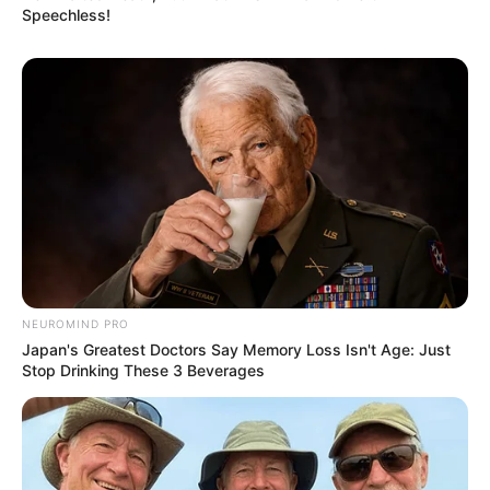
Speechless!
OBSERWUJ NAS W GOOGLE NEWS, BY BYĆ NA
BIEŻĄCO!
Facebook
Twitter
Google+
Tagi:
Bad boy
Blu-ray
Czarownica 2
DVD
Filmowe
premiery tygodnia
Filmy
Gentefied
HBO GO
iTunes
NEUROMIND PRO
Netflix
Seriale
Spectros
Wydania
Zew krwi
Japan's Greatest Doctors Say Memory Loss Isn't Age: Just
Stop Drinking These 3 Beverages