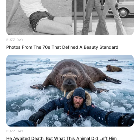
BUZZ DAY
Photos From The 70s That Defined A Beauty Standard
źródło: zdj. Disney / Kino Świat
BUZZ DAY
He Awaited Death, But What This Animal Did Left Him