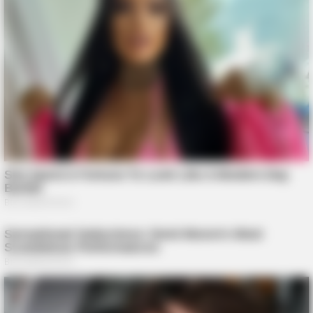
BUZZDAY
Zmysłowy taniec który przyciąga spojrzenia wszystkich
BUZZDAY
Ziemia się zapadła: szokujące odkrycie wewnątrz krateru!