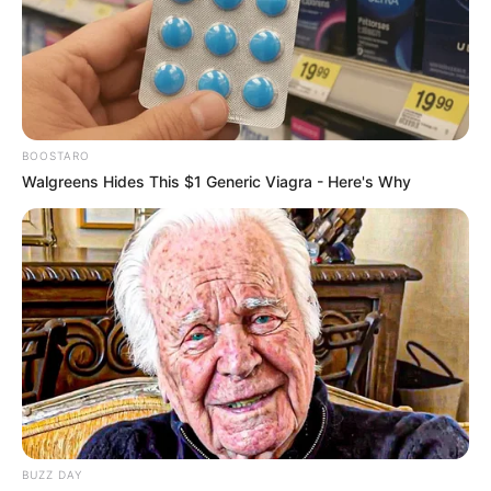
Premiery na polskim Netfliksie i HBO GO – kolejne
seriale Netfliksa w 4K
BOOSTARO
Walgreens Hides This $1 Generic Viagra - Here's Why
Głośnych premier próżno szukać w następnych dniach także
na
Netfliksie
, gdzie z
oryginalnych produkcji
zadebiutują
jedynie takie tytuły jak: „
Spectros
”, „
Gentefied
”, „
Wejście 7
”,
BUZZ DAY
„
Niemowlęta
” czy „
Ashley Garcia i jej rozszerzający się