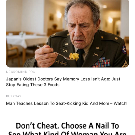
Premiery na polskim oddziale iTunes i Apple TV+
– „Czarownica 2” w 1080p
NEUROMIND PRO
Japan's Oldest Doctors Say Memory Loss Isn't Age: Just
Stop Eating These 3 Foods
BUZZDAY
Man Teaches Lesson To Seat-Kicking Kid And Mom – Watch!
Niewiele będzie działo się także w segmencie cyfrowej
dystrybucji, ale tutaj czeka na nas przynajmniej jedna
premiera. Na
18 lutego
zapowiedziano debiut filmu
„
Czarownica 2
” z
Angeliną
Jolie
w roli głównej. Produkcja