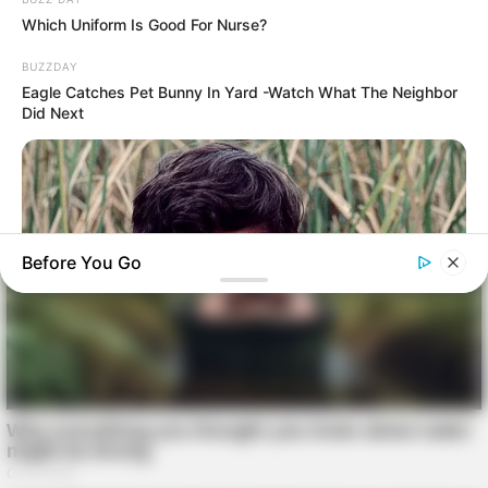
Which Uniform Is Good For Nurse?
BUZZDAY
Eagle Catches Pet Bunny In Yard -Watch What The Neighbor
Did Next
Before You Go
BUZZDAY
Remember Albert? You Better Sit Down Before You See Him
Today