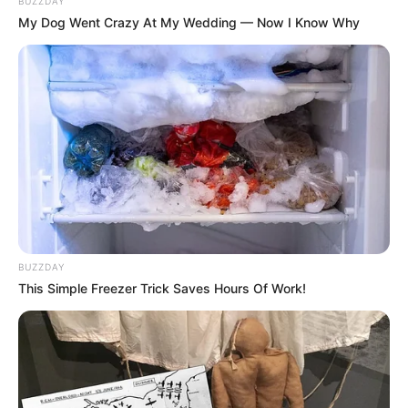
BUZZDAY
My Dog Went Crazy At My Wedding — Now I Know Why
BUZZDAY
This Simple Freezer Trick Saves Hours Of Work!