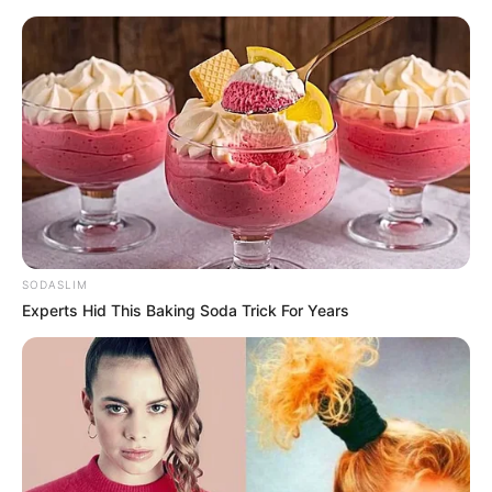
Filmowe premiery tygodnia 17.02-
23.02: „Czarownica 2”, „Bad Boy”,
„Zew krwi” i inne
Mateusz Zaczyk
15 lutego 2020
Artykuły
SODASLIM
Experts Hid This Baking Soda Trick For Years