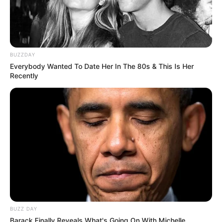
BUZZDAY
Everybody Wanted To Date Her In The 80s & This Is Her
Recently
„Rosyjska Piątka
”
(od 21 lutego)
Pod koniec lat 80-tych drużyna hokejowa Detroit
Red Wings była pośmiewiskiem całej ligi. Gdy
BUZZ DAY
bogaty magnat pizzy kupił upadający klub,
Barack Finally Reveals What's Going On With Michelle