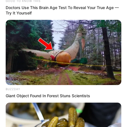
GOOD TO KNOW THIS
Doctors Use This Brain Age Test To Reveal Your True Age —
Try It Yourself
BUZZDAY
Giant Object Found In Forest Stuns Scientists