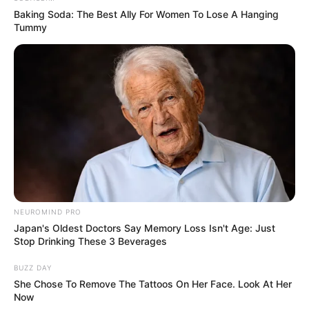
23 lutego
Człowiek, który wszystkich zaskoczył
Baking Soda: The Best Ally For Women To Lose A Hanging
Tummy
23 lutego
Men in Black: International
23 lutego
Ostatni Serb w Chorwacji
23 lutego
Współczesna rodzina XI, odcinek 3
Kinowe premiery –
„Zew krwi
” z Harrisonem
Fordem i „Bad Boy” od Vegi
NEUROMIND PRO
Japan's Oldest Doctors Say Memory Loss Isn't Age: Just
Stop Drinking These 3 Beverages
BUZZ DAY
She Chose To Remove The Tattoos On Her Face. Look At Her
Now