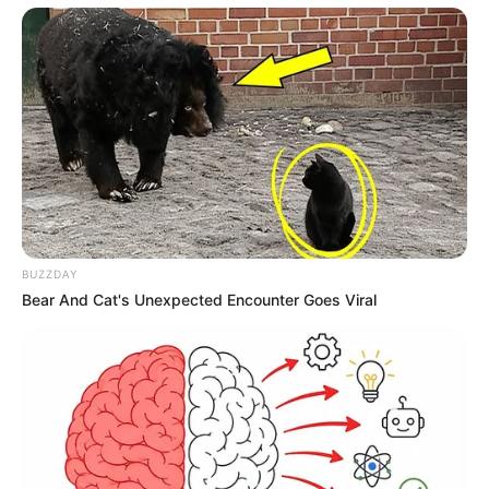
Jedną z dwóch głośnych premier w kinach będzie w przyszły
piątek produkcja
„Zew krwi
”
z
Harrisonem Fordem
w roli
głównej. Film będący adaptacją popularnej powieści
„
Call of
the Wild”
z
1903 roku
autorstwa
Jacka Londona
opowie
historię psa o imieniu
Buck,
mieszańca bernardyna i
owczarka szkockiego, którego życie zostaje wywrócone do
góry nogami, kiedy musi opuścić swój dom i
rozpocząć życie
na Alasce
.
Buck
będzie musiał przyzwyczaić się do życia z
innymi zwierzętami podczas
gorączki złota z lat 90. XIX
wieku
. Obok Forda w obsadzie pojawili się:
Dan Stevens,
BUZZDAY
Cara Gee, Karen Gillan, Dan Stevens, Omar Sy i Bradley
Bear And Cat's Unexpected Encounter Goes Viral
Whitford.
Reżyserem filmu jest natomiast
Chris Sanders
.
Produkcja będzie debiutowała w amerykańskich kinach
równo z premierą w Polsce, dlatego nie znamy jeszcze
recenzji krytyków. Embargo na recenzje powinno zostać
zniesione przez 20th Century Studios w okolicach środy,
wtedy dowiemy się, jak nową wersję kultowej historii oceniają
krytycy zza oceanu.