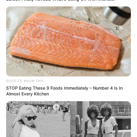
wyznaczył nieortodoksyjnego dyrektora
generalnego by zbudować drużynę, która sięgnie
po mistrzostwo. Ten zdecydował się poszukać
nowych graczy u śmiertelnego wroga USA z
czasów Zimnej Wojny. "Rosyjska Piątka" to
prawdziwa historia imigrantów, którzy stali się
amerykańskimi bohaterami.
GOOD TO KNOW THIS
STOP Eating These 9 Foods Immediately – Number 4 Is In
Almost Every Kitchen