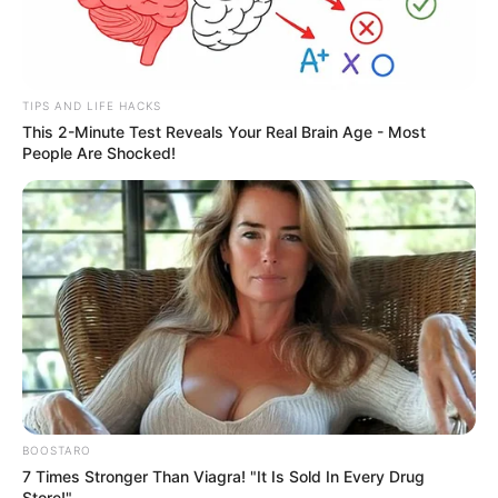
Część polskiej widowni zainteresuje się w najbliższy piątek
nowym filmem
Patryka Vegi
pod tytułem „
Bad
Boy
”, który
ma opowiadać o
środowisku piłkarskim i jego ciemnej
TIPS AND LIFE HACKS
stronie
. W filmie główne role zagrali:
Andrzej Grabowski
,
This 2-Minute Test Reveals Your Real Brain Age - Most
Maciej Stuhr, Antoni Królikowski, Katarzyna Zawadzka
i
People Are Shocked!
dwaj piłkarze reprezentacji Polski w piłce nożnej,
Sławomir
Peszko
oraz
Kamil Grosicki
.
„Zew krwi
”
(od 21 lutego)
Zrealizowany na podstawie klasycznej powieści
Jacka Londona „Zew krwi” opowiada porywającą
historię Bucka, psa o wielkim sercu, którego świat
staje na głowie, gdy wprost z sielskiego domu w
Kalifornii trafia na śnieżne pustynie Alaski
podczas gorączki złota lat 90. XIX wieku. Jako
BOOSTARO
nowicjusz w drużynie psich zaprzęgów – a
7 Times Stronger Than Viagra! "It Is Sold In Every Drug
później jej przywódca – Buck przeżywa przygodę
Store!"