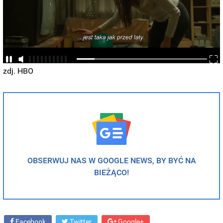
zdj. HBO
OBSERWUJ NAS W GOOGLE NEWS, BY BYĆ NA
BIEŻĄCO!
Facebook
Twitter
Google+