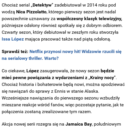
Chociaż serial „
Detektyw
” zadebiutował w 2014 roku pod
wodzą
Nica
Pizzolatto
, którego pierwszy sezon jest nadal
powszechnie uznawany za
współczesny klasyk telewizyjny,
późniejsze odsłony również spotkały się z dobrym odbiorem.
Czwarty sezon, który debiutował w zeszłym roku stworzyła
Issa López
mająca pracować także nad piątą odsłoną.
Sprawdź też:
Netflix przynosi nowy hit! Widzowie rzucili się
na serialowy thriller. Warto?
Co ciekawe,
López
zasugerowała, że nowy sezon
będzie
mieć pewne powiązania z wydarzeniami z
„
Krainy nocy
”.
Chociaż historia i bohaterowie będą nowi, można spodziewać
się nawiązań do sprawy z Ennis w stanie Alaska.
Wcześniejsze nawiązania do pierwszego sezonu wzbudziły
mieszane reakcje wśród fanów, więc pozostaje pytanie, jak te
połączenia zostaną zrealizowane tym razem.
Akcja nowej serii rozegra się na
Jamaica Bay
, południowym