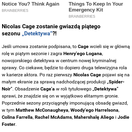
Nicolas Cage zostanie gwiazdą piątego
sezonu
„Detektywa”
?!
Jeśli umowa zostanie podpisana, to
Cage
wcieli się w główną
rolę w piątym sezonie i zagra
Henry'ego Logana
,
nowojorskiego detektywa w centrum nowej kryminalnej
sprawy. Co ciekawe, będzie to dopiero druga telewizyjna rola
w karierze aktora. Po raz pierwszy
Nicolas Cage
pojawi się na
małym ekranie za sprawą nadchodzącej produkcji „
Spider-
Noir
”. Obsadzenie
Cage'a
w roli tytułowego „
Detektywa
”
sprawi, że znajdzie się on w wyjątkowo elitarnym gronie.
Poprzednie sezony przyciągnęły imponującą obsadę gwiazd,
w tym
Matthew
McConaugheya
,
Woody'ego
Harrelsona
,
Colina Farrella
,
Rachel
McAdams
,
Mahershalę Aliego
i
Jodie
Foster
.