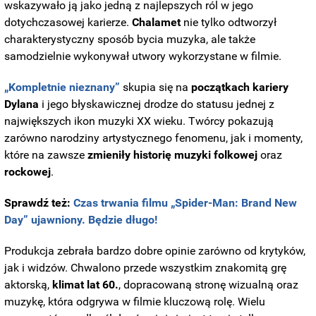
wskazywało ją jako jedną z najlepszych ról w jego
dotychczasowej karierze.
Chalamet
nie tylko odtworzył
charakterystyczny sposób bycia muzyka, ale także
samodzielnie wykonywał utwory wykorzystane w filmie.
„Kompletnie nieznany”
skupia się na
początkach kariery
Dylana
i jego błyskawicznej drodze do statusu jednej z
największych ikon muzyki XX wieku. Twórcy pokazują
zarówno narodziny artystycznego fenomenu, jak i momenty,
które na zawsze
zmieniły historię muzyki folkowej
oraz
rockowej
.
Sprawdź też:
Czas trwania filmu „Spider-Man: Brand New
Day” ujawniony. Będzie długo!
Produkcja zebrała bardzo dobre opinie zarówno od krytyków,
jak i widzów. Chwalono przede wszystkim znakomitą grę
aktorską,
klimat lat 60.
, dopracowaną stronę wizualną oraz
muzykę, która odgrywa w filmie kluczową rolę. Wielu