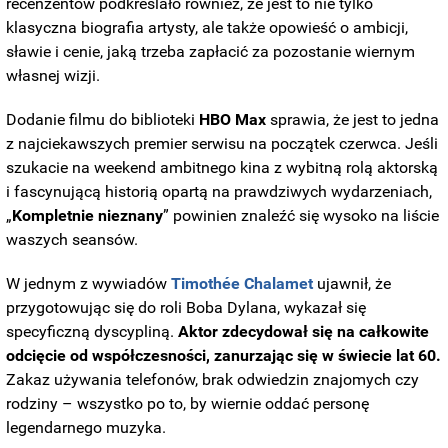
recenzentów podkreślało również, że jest to nie tylko
klasyczna biografia artysty, ale także opowieść o ambicji,
sławie i cenie, jaką trzeba zapłacić za pozostanie wiernym
własnej wizji.
Dodanie filmu do biblioteki
HBO
Max
sprawia, że jest to jedna
z najciekawszych premier serwisu na początek czerwca. Jeśli
szukacie na weekend ambitnego kina z wybitną rolą aktorską
i fascynującą historią opartą na prawdziwych wydarzeniach,
„
Kompletnie
nieznany
” powinien znaleźć się wysoko na liście
waszych seansów.
W jednym z wywiadów
Timothée Chalamet
ujawnił, że
przygotowując się do roli Boba Dylana, wykazał się
specyficzną dyscypliną.
Aktor zdecydował się na całkowite
odcięcie od współczesności, zanurzając się w świecie lat 60.
Zakaz używania telefonów, brak odwiedzin znajomych czy
rodziny – wszystko po to, by wiernie oddać personę
legendarnego muzyka.