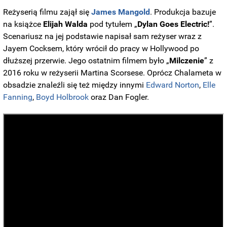
Reżyserią filmu zajął się
James Mangold
. Produkcja bazuje
na książce
Elijah Walda
pod tytułem „
Dylan Goes Electric!
”.
Scenariusz na jej podstawie napisał sam reżyser wraz z
Jayem Cocksem, który wrócił do pracy w Hollywood po
dłuższej przerwie. Jego ostatnim filmem było „
Milczenie
” z
2016 roku w reżyserii Martina Scorsese. Oprócz Chalameta w
obsadzie znaleźli się też między innymi
Edward Norton
,
Elle
Fanning
,
Boyd Holbrook
oraz Dan Fogler.