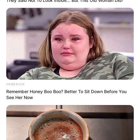
They Said Not To Look Inside... But This Old Woman Did!
HABERION
Remember Honey Boo Boo? Better To Sit Down Before You
See Her Now