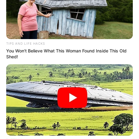
TIPS AND LIFE HACKS
You Won't Believe What This Woman Found Inside This Old
Shed!