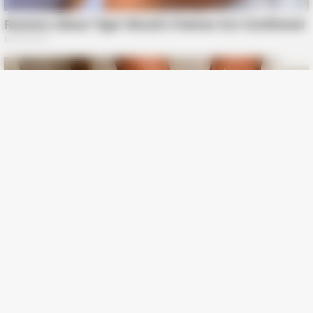
FRIDAY PLANS
Pfizer's Billion-Dollar Nightmare: Men Ditching Viagra For This
87¢ Aisle 7 Blue Pill