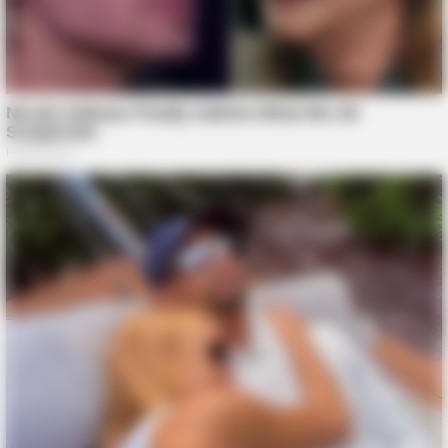
BUZZ DAY
Dementia Begins When A Person Says This Sentence!
BUZZ DAY
Enormous Crater Opens - Police Stunned By What They Find