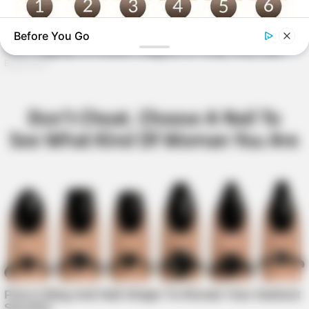
Before You Go
BUZZ DAY
What Your Nails And Rings Say About Who You Really Are!
BUZZ DAY
He Awaited Death, But What This Animal Did Left Him
Speechless!