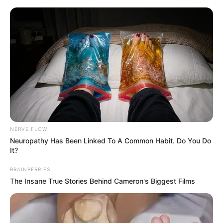
HBO Max ma nowy hit akcji! Film z
Jasonem Stathamem podbija
platformę
Mateusz Zaczyk
16 maja 2026
Aktualności
NERVE FLOW
Neuropathy Has Been Linked To A Common Habit. Do You Do
It?
BRAINBERRIES
The Insane True Stories Behind Cameron's Biggest Films