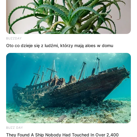
prostego
, brutalnego i efektownego kina akcji na wieczór,
„
Fachowiec
” może okazać się jedną z ciekawszych
propozycji dostępnych obecnie w
HBO
Max
.
BUZZDAY
Oto co dzieje się z ludźmi, którzy mają aloes w domu
BUZZ DAY
They Found A Ship Nobody Had Touched In Over 2,400