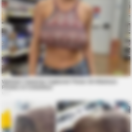
BUZZ DAY
Which Uniform Is Good For Nurse?
NERVE FLOW
Neuropathy Has Linked To A Common Habit. Do You Do It?