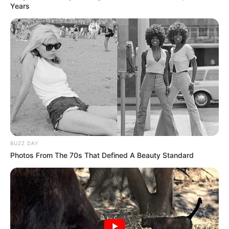
Years
zdj. HBO Max
BUZZ DAY
Photos From The 70s That Defined A Beauty Standard
OBSERWUJ NAS W GOOGLE NEWS, BY BYĆ NA