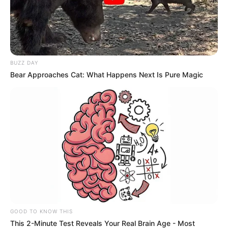
BIEŻĄCO!
Facebook
Twitter
Google+
BUZZ DAY
Bear Approaches Cat: What Happens Next Is Pure Magic
Tagi:
Fachowiec
Filmy
HBO Max
HBO Max filmy
hbo max nowości
GOOD TO KNOW THIS
This 2-Minute Test Reveals Your Real Brain Age - Most