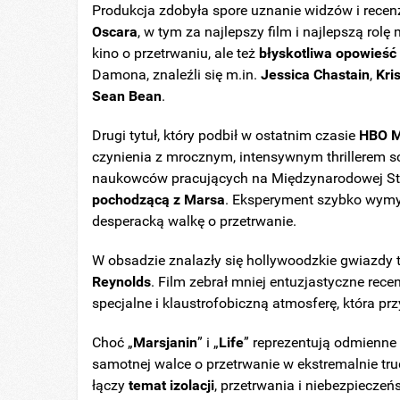
Produkcja zdobyła spore uznanie widzów i recen
Oscara
, w tym za najlepszy film i najlepszą rolę 
kino o przetrwaniu, ale też
błyskotliwa opowieść 
Damona, znaleźli się m.in.
Jessica
Chastain
,
Kri
Sean Bean
.
Drugi tytuł, który podbił w ostatnim czasie
HBO 
czynienia z mrocznym, intensywnym thrillerem sci
naukowców pracujących na Międzynarodowej Sta
pochodzącą z Marsa
. Eksperyment szybko wymyk
desperacką walkę o przetrwanie.
W obsadzie znalazły się hollywoodzkie gwiazdy t
Reynolds
. Film zebrał mniej entuzjastyczne recenz
specjalne i klaustrofobiczną atmosferę, która pr
Choć „
Marsjanin
” i „
Life
” reprezentują odmienne 
samotnej walce o przetrwanie w ekstremalnie trud
łączy
temat izolacji
, przetrwania i niebezpieczeń