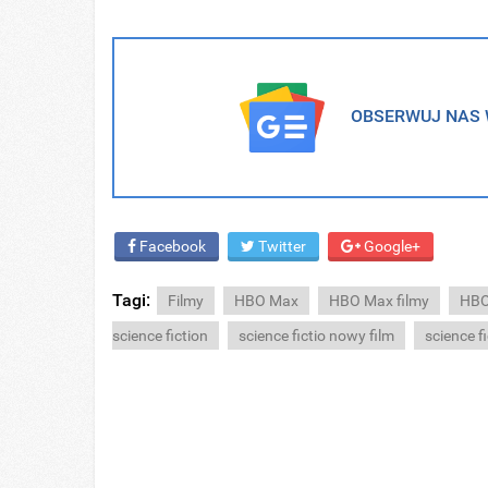
OBSERWUJ NAS W
Facebook
Twitter
Google+
Tagi:
Filmy
HBO Max
HBO Max filmy
HBO
science fiction
science fictio nowy film
science f