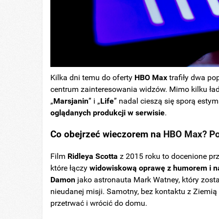
Kilka dni temu do oferty
HBO
Max
trafiły dwa po
centrum zainteresowania widzów. Mimo kilku ła
„
Marsjanin
” i „
Life
” nadal cieszą się sporą esty
oglądanych produkcji w serwisie
.
Co obejrzeć wieczorem na
HBO Max? Po
Film
Ridleya Scotta
z 2015 roku to docenione prze
które łączy
widowiskową oprawę z humorem i 
Damon
jako astronauta Mark Watney, który zost
nieudanej misji. Samotny, bez kontaktu z Ziemią
przetrwać i wrócić do domu.