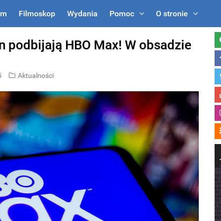
um
Filmoskop
Wydania
Pomoc
O stronie
ion podbijają HBO Max! W obsadzie
5
Aktualności