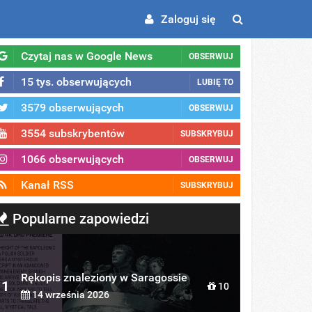
Zaloguj się
Czytaj nas w Google News
OBSERWUJ
15 tys. obserwujących
LUBIĘ TO
3579 obserwujących
OBSERWUJ
3554 subskrybentów
SUBSKRYBUJ
1066 obserwujących
OBSERWUJ
Kanał RSS
SUBSKRYBUJ
Popularne zapowiedzi
Rękopis znaleziony w Saragossie
1
10
14 września 2026