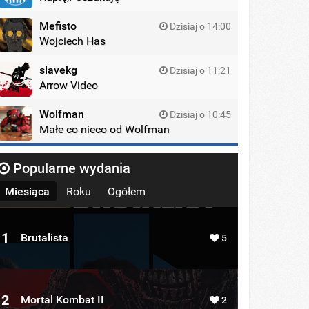
Mefisto
Dzisiaj o 14:00
Wojciech Has
slavekg
Dzisiaj o 11:21
Arrow Video
Wolfman
Dzisiaj o 10:45
Małe co nieco od Wolfman
Popularne wydania
Miesiąca
Roku
Ogółem
1
Brutalista
5
2
Mortal Kombat II
2