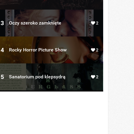
3
Oczy szeroko zamknięte
2
4
Rocky Horror Picture Show
2
5
Sanatorium pod klepsydrą
2