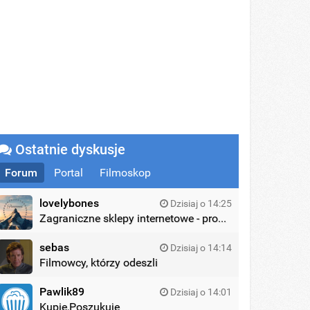
Ostatnie dyskusje
Forum
Portal
Filmoskop
lovelybones
Dzisiaj o 14:25
Zagraniczne sklepy internetowe - promocje
sebas
Dzisiaj o 14:14
Filmowcy, którzy odeszli
Pawlik89
Dzisiaj o 14:01
Kupię,Poszukuję