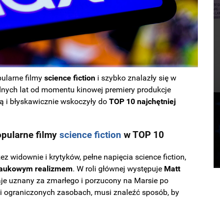
pularne filmy
science fiction
i szybko znalazły się w
dnych lat od momentu kinowej premiery produkcje
mą i błyskawicznie wskoczyły do
TOP 10 najchętniej
pularne filmy
science fiction
w TOP 10
z widownie i krytyków, pełne napięcia science fiction,
naukowym realizmem
. W roli głównej występuje
Matt
aje uznany za zmarłego i porzucony na Marsie po
 i ograniczonych zasobach, musi znaleźć sposób, by