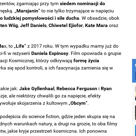
zentów, zgarniając przy tym
siedem nominacji do
męską. „
Marsjanin
” to nie tylko trzymające w napięciu
o ludzkiej pomysłowości i sile ducha
. W obsadzie, obok
sten
Wiig
,
Jeff Daniels
,
Chiwetel
Ejiofor
,
Kate
Mara
oraz
Ma
x, to „
Life
” z 2017 roku. W tym wypadku mamy już do
-fi w reżyserii
Daniela
Espinosy
. Film opowiada o grupie
cji Kosmicznej, którzy odkrywają
formę życia
a się spod kontroli, a ich fascynacja zamienia się w
akie jak:
Jake Gyllenhaal
,
Rebecca Ferguson
i
Ryan
je, ale niektórzy chwalili go za napięcie, efekty
zywołuje skojarzenia z kultowym „
Obcym
”.
podejścia do science fiction, gdzie jeden skupia się na
nych warunkach natury, a drugi na grozie, to oba filmy
stw, jakie kryje przestrzeń kosmiczna. Ich ponowna