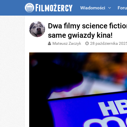
Wiadomości
For
Dwa filmy science fict
same gwiazdy kina!
Mateusz Zaczyk
28 października 202