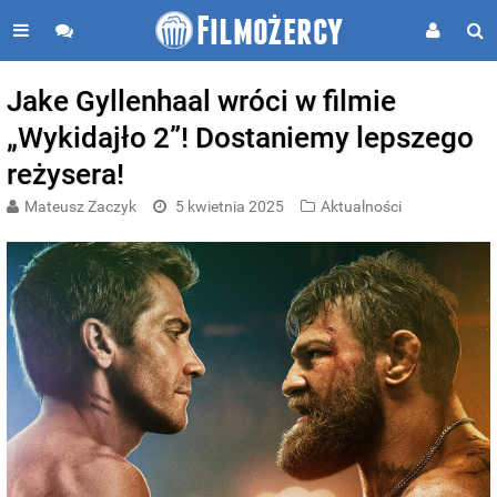
Jake Gyllenhaal wróci w filmie
„Wykidajło 2”! Dostaniemy lepszego
reżysera!
Mateusz Zaczyk
5 kwietnia 2025
Aktualności