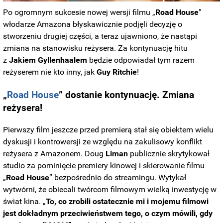
Po ogromnym sukcesie nowej wersji filmu „
Road House
”
włodarze Amazona błyskawicznie podjęli decyzję o
stworzeniu drugiej części, a teraz ujawniono, że nastąpi
zmiana na stanowisku reżysera. Za kontynuację hitu
z
Jakiem
Gyllenhaalem
będzie odpowiadał tym razem
reżyserem nie kto inny, jak
Guy
Ritchie
!
„
Road House
” dostanie kontynuację. Zmiana
reżysera!
Pierwszy film jeszcze przed premierą stał się obiektem wielu
dyskusji i kontrowersji ze względu na zakulisowy konflikt
reżysera z Amazonem. Doug
Liman
publicznie skrytykował
studio za pominięcie premiery kinowej i skierowanie filmu
„
Road House
” bezpośrednio do streamingu. Wytykał
wytwórni, że obiecali twórcom filmowym wielką inwestycję w
świat kina. „
To, co zrobili ostatecznie mi i mojemu filmowi
jest dokładnym przeciwieństwem tego, o czym mówili, gdy