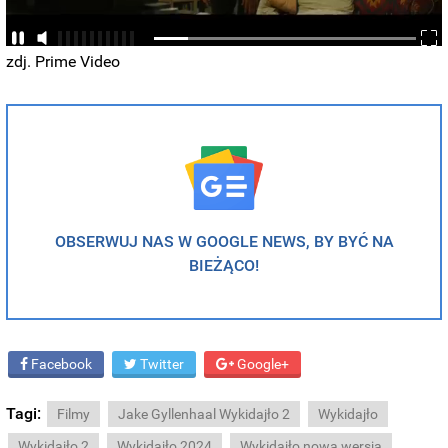
zdj. Prime Video
OBSERWUJ NAS W GOOGLE NEWS, BY BYĆ NA
BIEŻĄCO!
Facebook
Twitter
Google+
Tagi:
Filmy
Jake Gyllenhaal Wykidajło 2
Wykidajło
Wykidajło 2
Wykidajło 2024
Wykidajło nowa wersja