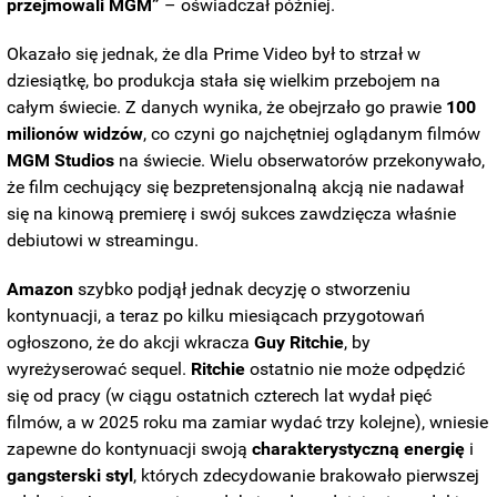
przejmowali MGM”
– oświadczał później.
Okazało się jednak, że dla Prime Video był to strzał w
dziesiątkę, bo produkcja stała się wielkim przebojem na
całym świecie. Z danych wynika, że obejrzało go prawie
100
milionów widzów
, co czyni go najchętniej oglądanym filmów
MGM Studios
na świecie. Wielu obserwatorów przekonywało,
że film cechujący się bezpretensjonalną akcją nie nadawał
się na kinową premierę i swój sukces zawdzięcza właśnie
debiutowi w streamingu.
Amazon
szybko podjął jednak decyzję o stworzeniu
kontynuacji, a teraz po kilku miesiącach przygotowań
ogłoszono, że do akcji wkracza
Guy
Ritchie
, by
wyreżyserować sequel.
Ritchie
ostatnio nie może odpędzić
się od pracy (w ciągu ostatnich czterech lat wydał pięć
filmów, a w 2025 roku ma zamiar wydać trzy kolejne), wniesie
zapewne do kontynuacji swoją
charakterystyczną
energię
i
gangsterski
styl
, których zdecydowanie brakowało pierwszej