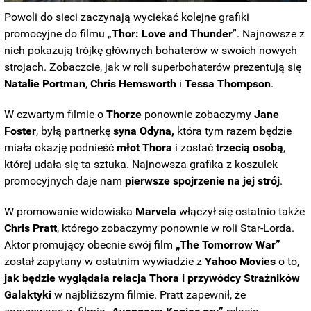
Powoli do sieci zaczynają wyciekać kolejne grafiki
promocyjne do filmu „
Thor: Love and Thunder
”. Najnowsze z
nich pokazują trójkę głównych bohaterów w swoich nowych
strojach. Zobaczcie, jak w roli superbohaterów prezentują się
Natalie
Portman
,
Chris Hemsworth
i
Tessa Thompson
.
W czwartym filmie o
Thorze
ponownie zobaczymy
Jane
Foster
, byłą partnerkę
syna Odyna,
która tym razem będzie
miała okazję podnieść
młot Thora
i zostać
trzecią osobą
,
której udała się ta sztuka. Najnowsza grafika z koszulek
promocyjnych daje nam
pierwsze spojrzenie na jej strój
.
W promowanie widowiska
Marvela
włączył się ostatnio także
Chris
Pratt
, którego zobaczymy ponownie w roli Star-Lorda.
Aktor promujący obecnie swój film
„The Tomorrow War”
został zapytany w ostatnim wywiadzie z
Yahoo Movies
o to,
jak będzie wyglądała relacja Thora i przywódcy Strażników
Galaktyki
w najbliższym filmie. Pratt zapewnił, że