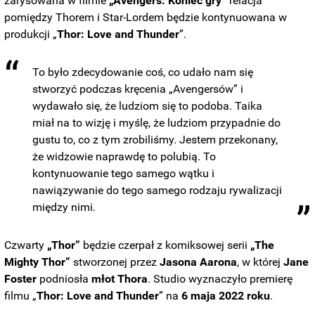
zarysowana w filmie
„Avengers: Koniec gry”
relacja
pomiędzy Thorem i Star-Lordem będzie kontynuowana w
produkcji „
Thor: Love and Thunder
”.
To było zdecydowanie coś, co udało nam się
stworzyć podczas kręcenia „Avengersów” i
wydawało się, że ludziom się to podoba. Taika
miał na to wizję i myślę, że ludziom przypadnie do
gustu to, co z tym zrobiliśmy. Jestem przekonany,
że widzowie naprawdę to polubią. To
kontynuowanie tego samego wątku i
nawiązywanie do tego samego rodzaju rywalizacji
między nimi.
Czwarty
„Thor”
będzie czerpał z komiksowej serii
„The
Mighty Thor”
stworzonej przez
Jasona Aarona
, w której
Jane
Foster
podniosła
młot Thora
. Studio wyznaczyło premierę
filmu „
Thor: Love and Thunder
” na
6 maja 2022 roku
.