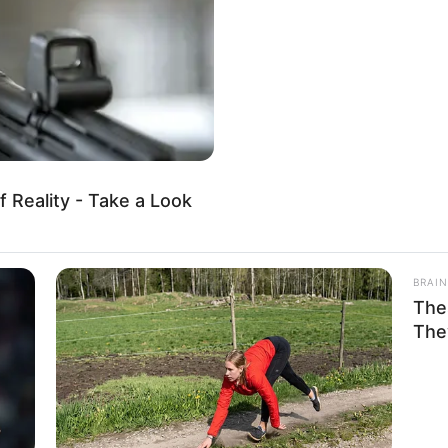
jalne zamówienie, a rozpoczęcie zdjęć planowane jest na
f Reality - Take a Look
BRAIN
The
The
HABERION
e World Speechless
They Lifted The Blue Tar