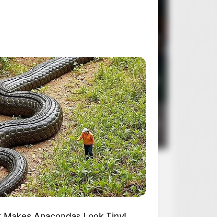
3
Rocky Horror Picture Show
2
R MEDIA
4
Sanatorium pod klepsydrą
2
! These Names Are Forbidden For
ldren Worldwide
5
Zaklinacz deszczu
2
 Makes Anacondas Look Tiny!