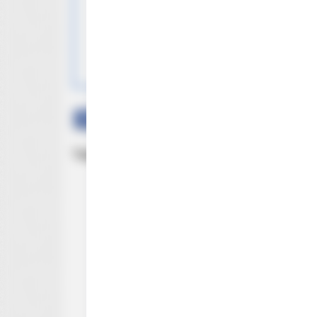
OBSERWUJ NAS W
Facebook
Twitter
Google+
Tagi:
Harry pott
Harry Potter
Harry Potter ser
GLYCOGEN SUPPORT
High Blood Sugar? Read This Befo
Down!