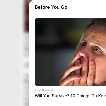
Before You Go
Serialowa adaptacja „
Harry'ego Pottera
” od
HB
RURAL HEARTS
premierą pierwszego sezonu. Twórcy potwierdzil
She Asked About Saturday Night.
Ginny
Weasley
, nie powróci w drugim sezonie pr
Said He'd Be Up At Four.
do drugiej odsłony serialu pojawiają się na horyz
Harry Potter
” stracił pierwszą z aktor
„
Zmiana dotyczy jednej z ważniejszych postaci ś
Rona
Weasleya
granego przez
Alastaira
Stouta
,
szczególnie w późniejszych częściach sagi. Nic 
BRAINBERRIES
zainteresowanie wśród fanów. Rodzina
Gracie
C
Will You Survive? 10 Things To Ke
poinformowano, że aktorka zdecydowała się odej
okoliczności
”.