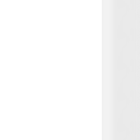
L HEARTS
 Asked About Saturday Night. He
 He'd Be Up At Four.