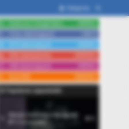
Zaloguj się
Czytaj nas w Google News
OBSERWUJ
15 tys. obserwujących
LUBIĘ TO
3579 obserwujących
OBSERWUJ
3554 subskrybentów
SUBSKRYBUJ
1066 obserwujących
OBSERWUJ
Kanał RSS
SUBSKRYBUJ
Popularne zapowiedzi
This Before They Take This Page
Rękopis znaleziony w Saragossie
1
10
14 września 2026