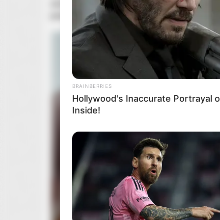
okres świąteczny. Drugi sezon otrzymał już ofic
jesień tego roku.
BRAINBERRIES
Hollywood's Inaccurate Portrayal o
Inside!
RADAR MEDIA
These Religious Wonders Left Th