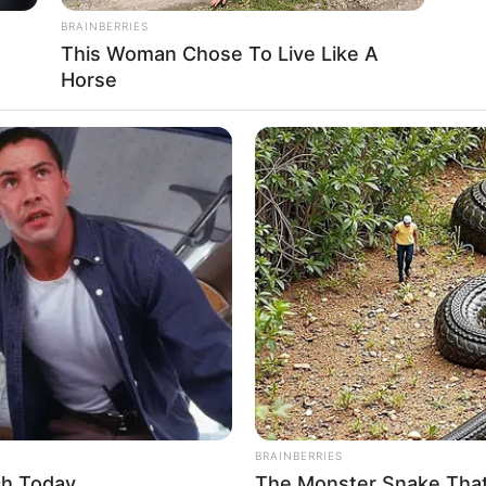
BRAINBERRIES
This Woman Chose To Live Like A
Horse
MFH
RADA
ll
At 893 This Is Where Willie Nelson
WoW
Lives With His Partner In Columbus
Chi
BRAINBERRIES
ch Today
The Monster Snake That