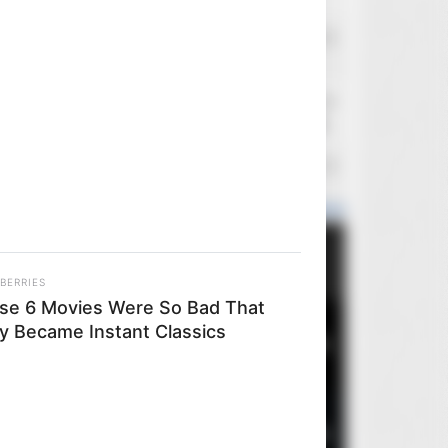
flubert
Wczoraj o 19:43
Panasonic UB424 i AVI/XVID
flubert
Wczoraj o 19:40
Panasonic UB420/UB820/UB9000 - dyskusja
HAL 9000
Wczoraj o 16:18
HAL 9000: Archiwum
Popularne wydania
Miesiąca
Roku
Ogółem
BERRIES
se 6 Movies Were So Bad That
y Became Instant Classics
1
Brutalista
5
p And Couldn't Believe Their Eyes!
2
Oczy szeroko zamknięte
2