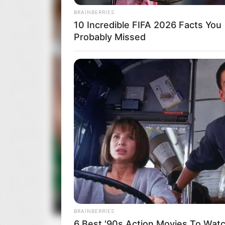
BRAINBERRIES
10 Incredible FIFA 2026 Facts You
Probably Missed
HERBEAUTY
The Prettiest Girl In The World Is A
Grown Up: Look At Her Now!
BRAINBERRIES
6 Best '90s Action Movies To Wat