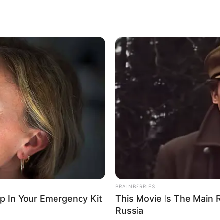
O
mierzy się z pierwszą zmianą w obsadzie jeszcze przed
BUZZDAY
BUZZ 
i, że młoda aktorka
Gracie
Cochrane
, wcielająca się w
 He
Cichy zabójca w doniczce: dlaczego
Rem
odukcji. Informacja pojawiła się w momencie, gdy zdjęcia
nie należy trzymać go w domu?
To 
oncie.
ek po debiutanckim sezonie
wiata czarodziejów.
Ginny
Weasley
, młodsza siostra
 odgrywa istotną rolę
w historii Harry’ego Pottera
,
więc dziwnego, że decyzja o
recastingu
wywołała spore
BRAINBERRIES
ochrane
wydała oficjalne oświadczenie, w którym
ep In Your Emergency Kit
This Movie Is The Main 
ść z projektu z powodu „
nieprzewidzianych
Russia