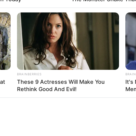
BRAINBERRIES
BRAIN
at
These 9 Actresses Will Make You
It's
Rethink Good And Evil!
Mem
 Others? Find Out