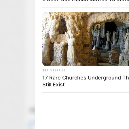
BRAINBERRIES
17 Rare Churches Underground Th
Still Exist
BRAINBERRIES
zdj. Warner Bros.
Are You The Same Alone And With