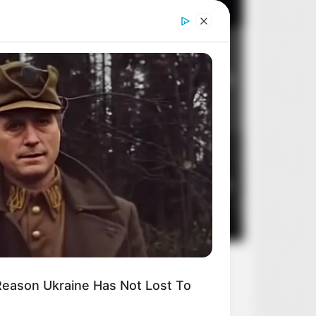
Dom dobry
2
8
14 sierpnia 2026
DAY
ember Tiger's Ex-Wife? Try Not
Smile When You See Her Now
Stan zagrożenia
3
5
10 sierpnia 2026
Reason Ukraine Has Not Lost To