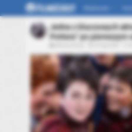
Wiadomości
For
Jedna z kluczowych akt
Pottera” po pierwszym 
Mateusz Zaczyk
19 maja 2026
A
RURAL HEARTS
Tired Of Explaining Farm Life? M
Singles