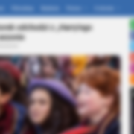
um
Filmoskop
Wydania
Pomoc
O stronie
orek odchodzi z „Harry'ego
sezonie
ktualności
GLYCOGEN SUPPORT
eet Columbus Country
High Blood Sugar? Read 
Down!