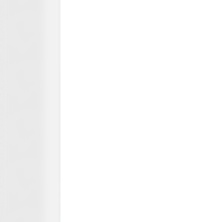
RURAL HEARTS
Farmers And Ranchers Near
Columbus Are Already On Here