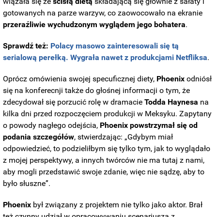
wiązała się ze
ścisłą dietą
składającą się głównie z sałaty i
gotowanych na parze warzyw, co zaowocowało na ekranie
przeraźliwie wychudzonym wyglądem jego bohatera
.
Sprawdź też:
Polacy masowo zainteresowali się tą
serialową perełką. Wygrała nawet z produkcjami Netfliksa
.
Oprócz omówienia swojej specuficznej diety,
Phoenix
odniósł
się na konferecnji także do głośnej informacji o tym, że
zdecydował się porzucić rolę w dramacie
Todda
Haynesa
na
kilka dni przed rozpoczęciem produkcji w Meksyku. Zapytany
o powody nagłego odejścia,
Phoenix powstrzymał się od
podania szczegółów
, stwierdzając: „Gdybym miał
odpowiedzieć, to podzieliłbym się tylko tym, jak to wyglądało
z mojej perspektywy, a innych twórców nie ma tutaj z nami,
aby mogli przedstawić swoje zdanie, więc nie sądzę, aby to
było słuszne”.
Phoenix
był związany z projektem nie tylko jako aktor. Brał
też czynny udział w opracowywaniu scenariusza z