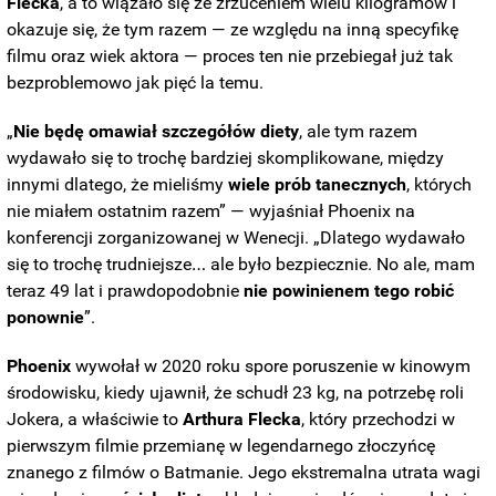
Flecka
, a to wiązało się ze zrzuceniem wielu kilogramów i
okazuje się, że tym razem — ze względu na inną specyfikę
filmu oraz wiek aktora — proces ten nie przebiegał już tak
bezproblemowo jak pięć la temu.
„
Nie będę omawiał szczegółów diety
, ale tym razem
wydawało się to trochę bardziej skomplikowane, między
innymi dlatego, że mieliśmy
wiele prób tanecznych
, których
nie miałem ostatnim razem” — wyjaśniał Phoenix na
konferencji zorganizowanej w Wenecji. „Dlatego wydawało
się to trochę trudniejsze… ale było bezpiecznie. No ale, mam
teraz 49 lat i prawdopodobnie
nie powinienem tego robić
ponownie
”.
Phoenix
wywołał w 2020 roku spore poruszenie w kinowym
środowisku, kiedy ujawnił, że schudł 23 kg, na potrzebę roli
Jokera, a właściwie to
Arthura Flecka
, który przechodzi w
pierwszym filmie przemianę w legendarnego złoczyńcę
znanego z filmów o Batmanie. Jego ekstremalna utrata wagi