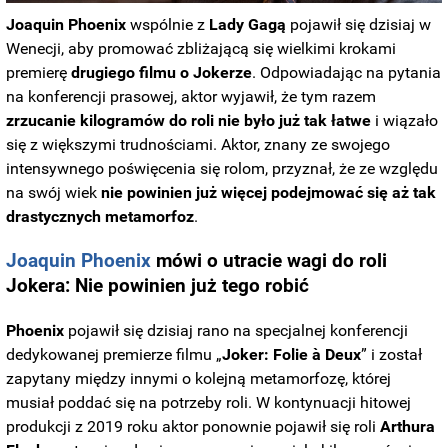
Joaquin Phoenix
wspólnie z
Lady
Gagą
pojawił się dzisiaj w
Wenecji, aby promować zbliżającą się wielkimi krokami
premierę
drugiego filmu o Jokerze
. Odpowiadając na pytania
na konferencji prasowej, aktor wyjawił, że tym razem
zrzucanie kilogramów do roli nie było już tak łatwe
i wiązało
się z większymi trudnościami. Aktor, znany ze swojego
intensywnego poświęcenia się rolom, przyznał, że ze względu
na swój wiek
nie powinien już więcej podejmować się aż tak
drastycznych metamorfoz
.
Joaquin Phoenix
mówi o utracie wagi do roli
Jokera: Nie powinien już tego robić
Phoenix
pojawił się dzisiaj rano na specjalnej konferencji
dedykowanej premierze filmu „
Joker: Folie à Deux
” i został
zapytany między innymi o kolejną metamorfozę, której
musiał poddać się na potrzeby roli. W kontynuacji hitowej
produkcji z 2019 roku aktor ponownie pojawił się roli
Arthura