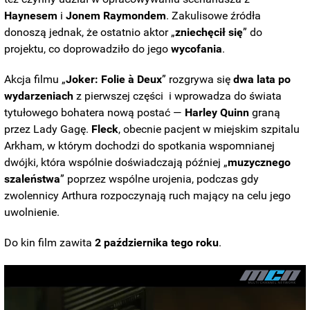
Haynesem
i
Jonem
Raymondem
. Zakulisowe źródła
donoszą jednak, że ostatnio aktor „
zniechęcił się
” do
projektu, co doprowadziło do jego
wycofania
.
Akcja filmu „
Joker: Folie à Deux
” rozgrywa się
dwa lata po
wydarzeniach
z pierwszej części i wprowadza do świata
tytułowego bohatera nową postać —
Harley
Quinn
graną
przez Lady Gagę.
Fleck
, obecnie pacjent w miejskim szpitalu
Arkham, w którym dochodzi do spotkania wspomnianej
dwójki, która wspólnie doświadczają później „
muzycznego
szaleństwa
” poprzez wspólne urojenia, podczas gdy
zwolennicy Arthura rozpoczynają ruch mający na celu jego
uwolnienie.
Do kin film zawita
2 października tego roku
.