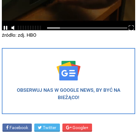
źródło: zdj. HBO
OBSERWUJ NAS W GOOGLE NEWS, BY BYĆ NA
BIEŻĄCO!
Facebook
Twitter
Google+