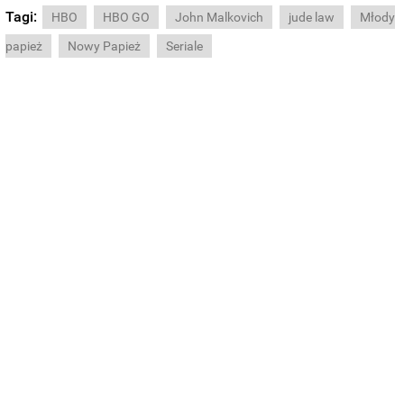
Tagi:
HBO
HBO GO
John Malkovich
jude law
Młody
papież
Nowy Papież
Seriale