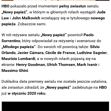
HBO
pokazało przed momentem
pełny zwiastun
serialu
„Nowy papież”
, w którym w głównych rolach wystąpili
Jude
Law
i
John Malkovich
wcielający się w tytułowego
nowego
papieża
. Zobaczcie sami.
W roli reżysera serialu
„
Nowy papież”
powrócił
Paolo
Sorrentino
, który odpowiadał za reżyserię i scenariusz do
„
Młodego papieża”
. Do swoich ról powrócą także:
Silvio
Orlando
,
Javier Cámara
,
Cécile de France
,
Ludivine Sagnier
,
Maurizio Lombardi
, a w nowych rolach pojawią się na
ekranie:
Henry Goodman
,
Ulrich Thomsen
,
Mark Ivanir
i
Massimo Ghini
.
Dokładna data premiery serialu nie została jeszcze ustalona,
ale zwiastun zdradził, że
„Nowy papież”
zadebiutuje na
HBO
już
w styczniu 2020 roku
.