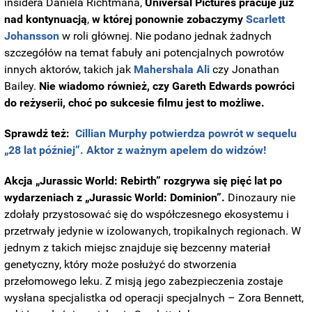
insidera Daniela Richtmana,
Universal Pictures pracuje już
nad kontynuacją
,
w której ponownie zobaczymy
Scarlett
Johansson
w roli głównej. Nie podano jednak żadnych
szczegółów na temat fabuły ani potencjalnych powrotów
innych aktorów, takich jak
Mahershala Ali
czy Jonathan
Bailey.
Nie wiadomo również, czy Gareth Edwards powróci
do reżyserii, choć po sukcesie filmu jest to możliwe.
Sprawdź też:
Cillian Murphy potwierdza powrót w sequelu
„28 lat później”. Aktor z ważnym apelem do widzów!
Akcja „Jurassic World: Rebirth” rozgrywa się pięć lat po
wydarzeniach z „Jurassic World: Dominion”.
Dinozaury nie
zdołały przystosować się do współczesnego ekosystemu i
przetrwały jedynie w izolowanych, tropikalnych regionach. W
jednym z takich miejsc znajduje się bezcenny materiał
genetyczny, który może posłużyć do stworzenia
przełomowego leku. Z misją jego zabezpieczenia zostaje
wysłana specjalistka od operacji specjalnych – Zora Bennett,