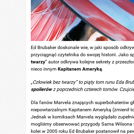
Ed Brubaker doskonale wie, w jaki sposób odkryw
przyciągnąć czytelnika do swojej historii. Jako 
twarzy
” autor odkrywa kolejne sekrety z przeszł
nieco innym
Kapitanem Ameryką
.
„Człowiek bez twarzy” to piąty tom runu Eda Brub
spoilerów
z poprzednich czterech tomów. Czujcie 
Dla fanów Marvela znających superbohaterów głó
niepowtarzalnym Kapitanem Ameryką (zmienił to d
Jednak w komiksach Marvela wyglądało zupełnie
mogliśmy obserwować przygody Sama Wilsona w 
kolei w 2005 roku Ed Brubaker postanowił na pe