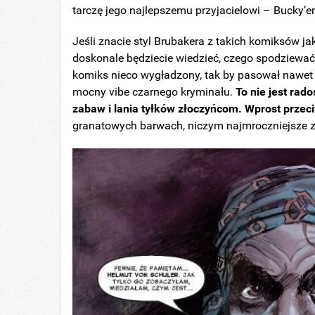
tarczę jego najlepszemu przyjacielowi – Bucky’
Jeśli znacie styl Brubakera z takich komiksów jak
doskonale będziecie wiedzieć, czego spodziewać 
komiks nieco wygładzony, tak by pasował nawet d
mocny vibe czarnego kryminału.
To nie jest rad
zabaw i lania tyłków złoczyńcom. Wprost przec
granatowych barwach, niczym najmroczniejsze 