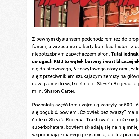
Z pewnym dystansem podchodziłem też do propon
fanem, a wrzucanie na karty komiksu historii z o
niepotrzebnym zapychaczem stron.
Tutaj jednak
usługach KGB to wątek barwny i wart bliższej ek
się do pierwszego, 6-zeszytowego story arcu, 
się z przeciwnikiem szukającym zemsty na główn
nawiązanie do wątku śmierci Steve’a Rogersa, a
m.in. Sharon Carter.
Pozostałą część tomu zajmują zeszyty nr 600 i 6
się pogubić, bowiem „Człowiek bez twarzy” ma nu
śmierci Steve’a Rogersa. Traktować je możemy j
superbohatera, bowiem składają się na nią mniejs
wspominają zmarłego przyjaciela, ale też przeciw