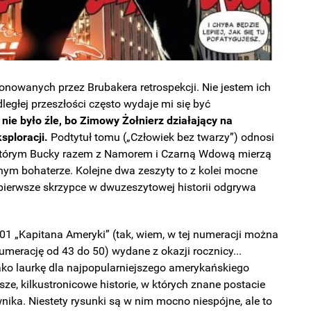
owanych przez Brubakera retrospekcji. Nie jestem ich
dległej przeszłości często wydaje mi się być
 nie było źle, bo Zimowy Żołnierz działający na
sploracji.
Podtytuł tomu („Człowiek bez twarzy”) odnosi
w którym Bucky razem z Namorem i Czarną Wdową mierzą
ym bohaterze. Kolejne dwa zeszyty to z kolei mocne
 pierwsze skrzypce w dwuzeszytowej historii odgrywa
01 „Kapitana Ameryki” (tak, wiem, w tej numeracji można
merację od 43 do 50) wydane z okazji rocznicy...
ako laurkę dla najpopularniejszego amerykańskiego
ze, kilkustronicowe historie, w których znane postacie
nika. Niestety rysunki są w nim mocno niespójne, ale to