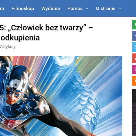
um
Filmoskop
Wydania
Pomoc
O stronie
5: „Człowiek bez twarzy” –
 odkupienia
Artykuły