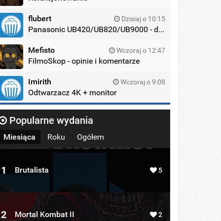
flubert
Dzisiaj o 10:15
Panasonic UB420/UB820/UB9000 - dyskusja
Mefisto
Wczoraj o 12:47
FilmoSkop - opinie i komentarze
Imirith
Wczoraj o 9:08
Odtwarzacz 4K + monitor
Popularne wydania
Miesiąca
Roku
Ogółem
1
Brutalista
5
2
Mortal Kombat II
2