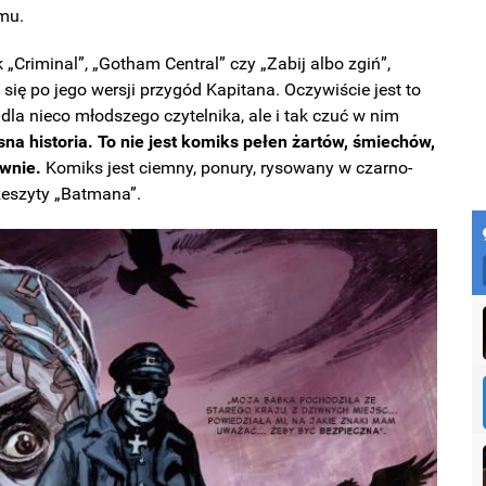
emu.
 „Criminal”, „Gotham Central” czy „Zabij albo zgiń”,
się po jego wersji przygód Kapitana. Oczywiście jest to
la nieco młodszego czytelnika, ale i tak czuć w nim
osna historia. To nie jest komiks pełen żartów, śmiechów,
iwnie.
Komiks jest ciemny, ponury, rysowany w czarno-
zeszyty „Batmana”.