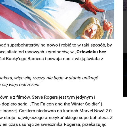
ać superbohaterów na nowo i robić to w taki sposób, by
specjalista od rasowych kryminałów, w „
Człowieku bez
ości Bucky’ego Barnesa i oswaja nas z wizją świata z
akera, więc siłą rzeczy nie będę w stanie uniknąć
się więc ostrzeżeni.
wnie z filmów, Steve Rogers jest tym jedynym i
opiero serial „The Falcon and the Winter Soldier”).
 inaczej. Całkiem niedawno na kartach Marvel Now! 2.0
stroju największego amerykańskiego superbohatera. Z
wien czas usunąć ze świecznika Rogersa, przekazując