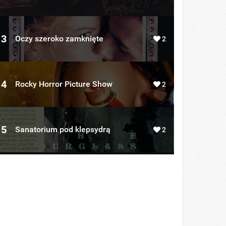
3
Oczy szeroko zamknięte
2
4
Rocky Horror Picture Show
2
5
Sanatorium pod klepsydrą
2