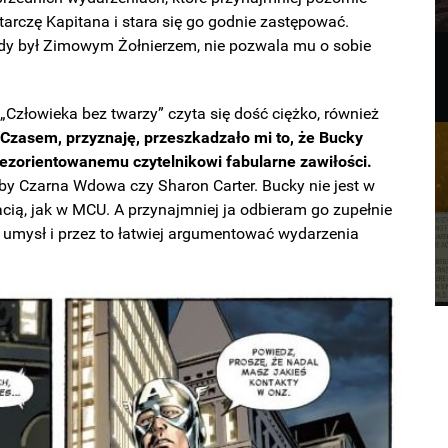
tarczę Kapitana i stara się go godnie zastępować.
gdy był Zimowym Żołnierzem, nie pozwala mu o sobie
 „Człowieka bez twarzy” czyta się dość ciężko, również
.
Czasem, przyznaję, przeszkadzało mi to, że Bucky
niezorientowanemu czytelnikowi fabularne zawiłości.
hoćby Czarna Wdowa czy Sharon Carter. Bucky nie jest w
cią, jak w MCU. A przynajmniej ja odbieram go zupełnie
go umysł i przez to łatwiej argumentować wydarzenia