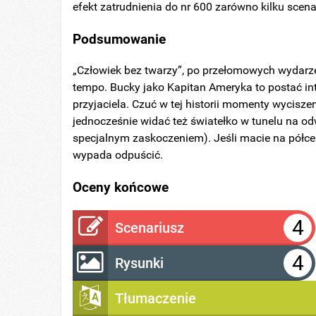
efekt zatrudnienia do nr 600 zarówno kilku scenar
Podsumowanie
„Człowiek bez twarzy”, po przełomowych wydarze
tempo. Bucky jako Kapitan Ameryka to postać int
przyjaciela. Czuć w tej historii momenty wyciszen
jednocześnie widać też światełko w tunelu na o
specjalnym zaskoczeniem). Jeśli macie na półce 
wypada odpuścić.
Oceny końcowe
4
Scenariusz
4
Rysunki
Tłumaczenie