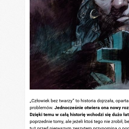
„Człowiek bez twarzy” to historia dojrzała, opa
problemów.
Jednocześnie otwiera ona nowy rozd
Dzięki temu w całą historię wchodzi się dużo ła
poprzednie tomy, ale jeżeli ktoś tego nie zrobił, b
tuż przed pierwszym zeszytem przypomina o pop