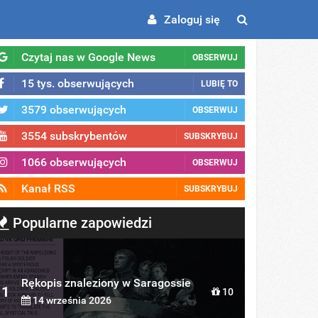
Zaloguj się
Czytaj nas w Google News
OBSERWUJ
15 tys. obserwujących
LUBIĘ TO
3579 obserwujących
OBSERWUJ
3554 subskrybentów
SUBSKRYBUJ
1066 obserwujących
OBSERWUJ
Kanał RSS
SUBSKRYBUJ
Popularne zapowiedzi
Rękopis znaleziony w Saragossie
1
10
14 września 2026