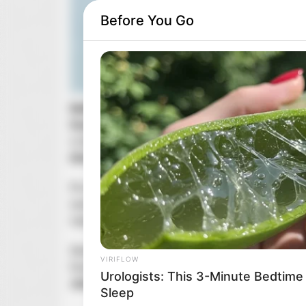
Before You Go
Netflix
pokazał
pierwszy zwiastun
swojego noweg
BRAINBERRIES
Scodelario
znana między innymi z występu w ostat
8 Movies Based On Real Stories T
w łyżwiarkę o
imieniu Kat
, która w walce o marz
Give Us Shivers
dramatami na lodowisku
.
Po tragicznym wypadku, który stawia pod znakiem
szansę na spełnienie olimpijskich marzeń, ryzyk
najważniejsze.
Serial „
Spinning Out
” zadebiutuje na platformie
N
VIRIFLOW
liczył
10 odcinków
. W obsadzie serialu są:
Mitch
Urologists: This 3-Minute Bedtime
January
Jones
i
Will
Kemp
.
Sleep