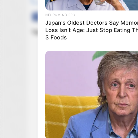
NEUROMIND PRO
Facebook
Twitter
Google+
Japan's Oldest Doctors Say Memo
Loss Isn't Age: Just Stop Eating T
Tagi:
Kaya Scodelario
Netflix
Seriale
Spin
3 Foods
BRAINBERRIES
Iconic '90s Entertainment Couples
We'll Never Forget