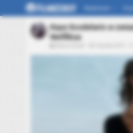
Wiadomości
For
BRAINBERRIES
Sensational Seductress: Demi Moo
Performances
Kaya Scodelario w zwias
Netfliksa
Mateusz Zaczyk
10 grudnia 2019
BRAINBERRIES
It Might Be Quentin Tarantino's La