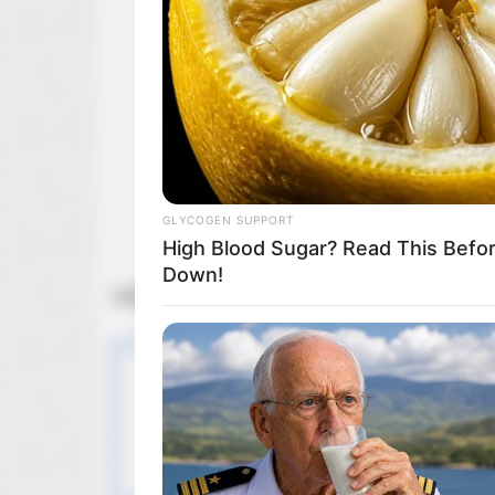
GLYCOGEN SUPPORT
High Blood Sugar? Read This Befo
Down!
źródło: Netflix
BRAINBERRIES
Who Will Take On The Iconic Role
OBSERWUJ NAS W
Rumors