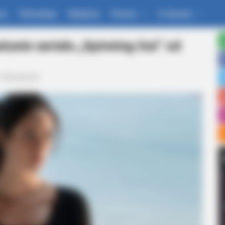
um
Filmoskop
Wydania
Pomoc
O stronie
re's Most Scandalous
tunie serialu „Spinning Out” od
Aktualności
BRAINBERRIES
st Movie
The Massive Snake That'
Anacondas
BRAIN