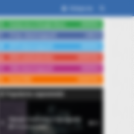
Zaloguj się
Czytaj nas w Google News
OBSERWUJ
15 tys. obserwujących
LUBIĘ TO
3579 obserwujących
OBSERWUJ
3554 subskrybentów
SUBSKRYBUJ
1066 obserwujących
OBSERWUJ
Kanał RSS
SUBSKRYBUJ
Popularne zapowiedzi
s Redefining 'Giant'—Bigger Than
Rękopis znaleziony w Saragossie
1
10
14 września 2026
BERRIES