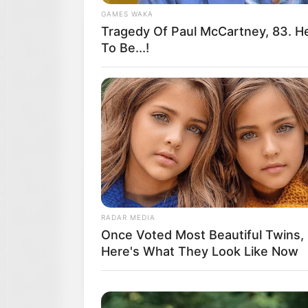
GAMES WAKA
Tragedy Of Paul McCartney, 83. 
To Be...!
RADAR MEDIA
Once Voted Most Beautiful Twins,
Here's What They Look Like Now