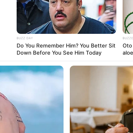
BUZZ DAY
BUZZ
Do You Remember Him? You Better Sit
Oto 
Down Before You See Him Today
alo