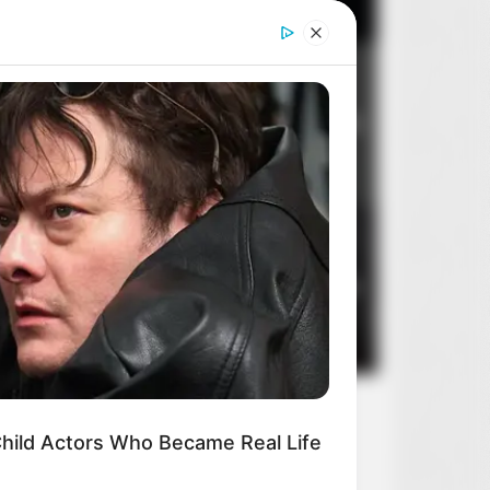
se 6 Movies Were So Bad That
y Became Instant Classics
Dom dobry
2
8
14 sierpnia 2026
Stan zagrożenia
3
5
10 sierpnia 2026
hild Actors Who Became Real Life