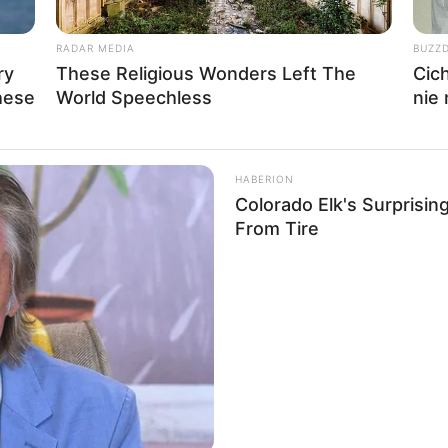
RADAR MEDIA
BUZZ
ry
These Religious Wonders Left The
Cic
hese
World Speechless
nie
ning Out
Trailer
Zwiastun
HABERION
BRAINBERRIES
CTA F
Colorado Elk's Surprisi
These Actors Didn't Want To Share
Why 
From Tire
The Spotlight
to f