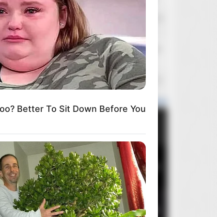
sebas
Dzisiaj o 14:14
Filmowcy, którzy odeszli
Pawlik89
Dzisiaj o 14:01
Kupię,Poszukuję
slavekg
Dzisiaj o 11:21
Arrow Video
? Better To Sit Down Before You
Popularne wydania
Miesiąca
Roku
Ogółem
1
Brutalista
5
ve Like A Horse
2
Mortal Kombat II
2