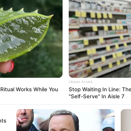
FRIDAY PLANS
 Ritual Works While You
Stop Waiting In Line: The
"Self-Serve" In Aisle 7
nts