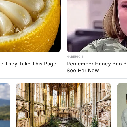
HABERION
re They Take This Page
Remember Honey Boo Boo
See Her Now
BRAINBERRIES
 Next? Bond Casting
This Woman Chose To Li
 GOOGLE NEWS, BY BYĆ NA BIEŻĄCO!