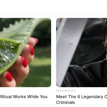
The
The
o serialu „
Spinning Out
”, którego gwiazdą jest
Kaya
BRAINBERRIES
niej części serii „
Piraci z Karaibów
”. Aktorka wcieli się
hat
The Monster Snake That Makes
enia musi zmierzyć się
z osobistymi demonami
oraz
Anacondas Look Tiny!
 zapytania jej karierę łyżwiarską, Kat Baker dostaje
ując jednak zarazem utratę wszystkiego, co
etflix
już
1 stycznia 2020 roku
. Pierwszy sezon będzie
BRAINBERRIES
ell Edwards
,
Svetlana
Efremova
,
Charlie
Hewson
,
 Ritual Works While You
Meet The 6 Legendary C
Criminals