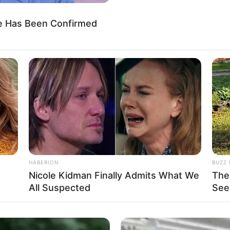
He Has Been Confirmed
HABERION
BUZZ 
Nicole Kidman Finally Admits What We
The
All Suspected
See