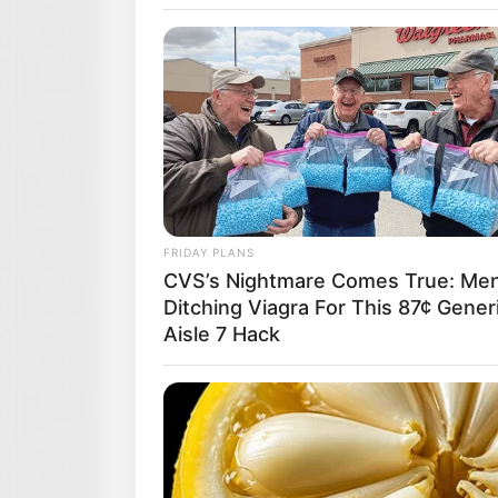
BRAINBERRIES
10 Incredible FIFA 2026 Facts You
BRAINBERRIES
Remember Them? These '90s
FRIDAY PLANS
Couples Defined An Era—See The
CVS’s Nightmare Comes True: Me
Complete List
Ditching Viagra For This 87¢ Gener
Aisle 7 Hack