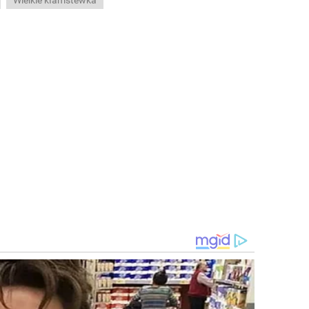
Wielkie kłamstewka