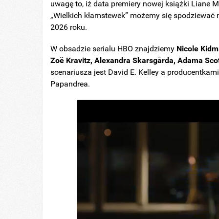
uwagę to, iż data premiery nowej książki Liane 
„Wielkich kłamstewek” możemy się spodziewać ni
2026 roku.
W obsadzie serialu HBO znajdziemy
Nicole Kid
Zoë Kravitz, Alexandra Skarsgårda, Adama Sco
scenariusza jest David E. Kelley a producentka
Papandrea.