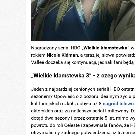
Nagradzany serial HBO
„Wielkie kłamstewka”
w 
rokiem
Nicole Kidman
, a teraz jej słowa potwie
Vallée doczeka się kontynuacji, jednak fani będą
„Wielkie kłamstewka 3” - z czego wyni
Jeden z najbardziej cenionych seriali HBO ostatni
sezonem? Opowieść o z pozoru idealnym życiu pię
kalifornijskich szkół zdobyła aż 8
nagród telewi
aktorskich oraz za najlepszy serial limitowany. 
dotąd dwa sezony i przez ostatnie 5 lat, mimo 
powrotu do roli Celeste i zapewniała fanów, że
otrzymaliśmy żadnego potwierdzenia, iż trzeci sez