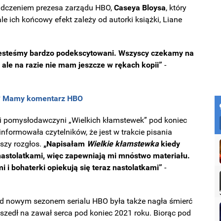
iadczeniem prezesa zarządu HBO,
Caseya Bloysa
, który
e ich końcowy efekt zależy od autorki książki, Liane
 jesteśmy bardzo podekscytowani. Wszyscy czekamy na
 ale na razie nie mam jeszcze w rękach kopii”
-
ny? Mamy komentarz HBO
ów i pomysłodawczyni „Wielkich kłamstewek” pod koniec
nformowała czytelników, że jest w trakcie pisania
kszy rozgłos.
„Napisałam
Wielkie kłamstewka
kiedy
ą nastolatkami, więc zapewniają mi mnóstwo materiału.
i i bohaterki opiekują się teraz nastolatkami”
-
 nad nowym sezonem serialu HBO była także nagła śmierć
odszedł na zawał serca pod koniec 2021 roku. Biorąc pod