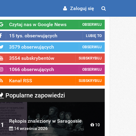
Zaloguj się
Czytaj nas w Google News
OBSERWUJ
15 tys. obserwujących
LUBIĘ TO
3579 obserwujących
OBSERWUJ
3554 subskrybentów
SUBSKRYBUJ
1066 obserwujących
OBSERWUJ
Kanał RSS
SUBSKRYBUJ
Popularne zapowiedzi
Rękopis znaleziony w Saragossie
1
10
14 września 2026