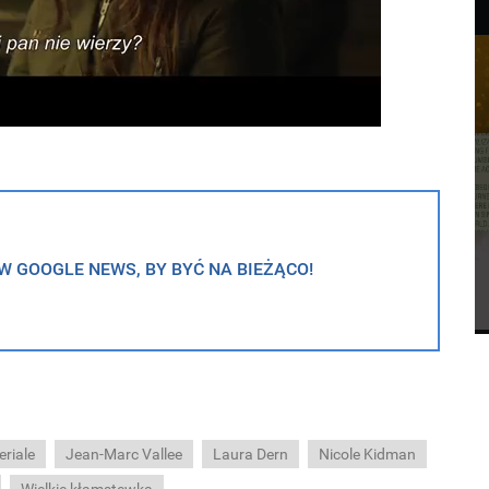
 GOOGLE NEWS, BY BYĆ NA BIEŻĄCO!
riale
Jean-Marc Vallee
Laura Dern
Nicole Kidman