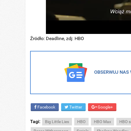
Źródło: Deadline, zdj: HBO
OBSERWUJ NAS W
Facebook
Twitter
Google+
Tagi:
Big Little Lies
HBO
HBO Max
HBO se