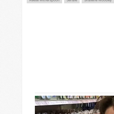
Reese Witherspoon
Seriale
Shailene Woodley