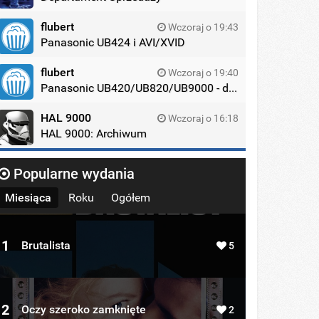
flubert
Wczoraj o 19:43
Panasonic UB424 i AVI/XVID
flubert
Wczoraj o 19:40
Panasonic UB420/UB820/UB9000 - dyskusja
HAL 9000
Wczoraj o 16:18
HAL 9000: Archiwum
Popularne wydania
Miesiąca
Roku
Ogółem
1
Brutalista
5
2
Oczy szeroko zamknięte
2