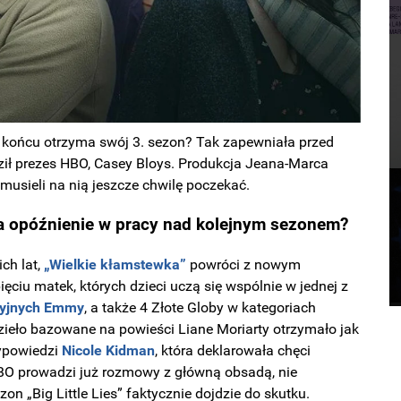
końcu otrzyma swój 3. sezon? Tak zapewniała przed
rdził prezes HBO, Casey Bloys. Produkcja Jeana-Marca
 musieli na nią jeszcze chwilę poczekać.
ka opóźnienie w pracy nad kolejnym sezonem?
ch lat,
„Wielkie kłamstewka”
powróci z nowym
ciu matek, których dzieci uczą się wspólnie w jednej z
zyjnych Emmy
, a także 4 Złote Globy w kategoriach
Dzieło bazowane na powieści Liane Moriarty otrzymało jak
wypowiedzi
Nicole Kidman
, która deklarowała chęci
 HBO prowadzi już rozmowy z główną obsadą, nie
on „Big Little Lies” faktycznie dojdzie do skutku.