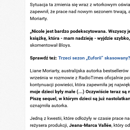
Sytuacja ta zmienia się wraz z wtorkowym ośw
zapewnił, że prace nad nowym sezonem trwają, al
Moriarty.
„Nicole jest bardzo podekscytowana. Wszyscy
książkę, która - mam nadzieję - wyjdzie szybko,
skomentował Bloys.
Sprawdź też:
Trzeci sezon „Euforii” skasowa
Liane Moriarty, australijska autorka bestseller
września w rozmowie z RadioTimes oficjalnie poi
kontynuacji powieści, która zapewniła jej najwię
moje dzieci były małe (...) Oczywiście teraz s
Piszę sequel, w którym dzieci są już nastolatkam
oznajmiła autorka.
Jedną z kwestii, które odłożyły w czasie prace
reżysera produkcji,
Jeana-Marca Vallée
, który 