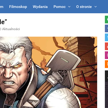
um
Filmoskop
Wydania
Pomoc
O stronie
le”
Aktualności