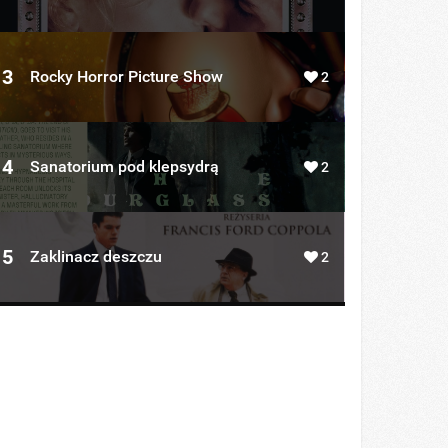
3
Rocky Horror Picture Show
2
4
Sanatorium pod klepsydrą
2
5
Zaklinacz deszczu
2