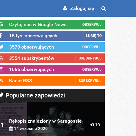
Zaloguj się
Czytaj nas w Google News
OBSERWUJ
15 tys. obserwujących
LUBIĘ TO
3579 obserwujących
OBSERWUJ
3554 subskrybentów
SUBSKRYBUJ
1066 obserwujących
OBSERWUJ
Kanał RSS
SUBSKRYBUJ
Popularne zapowiedzi
Rękopis znaleziony w Saragossie
1
10
14 września 2026