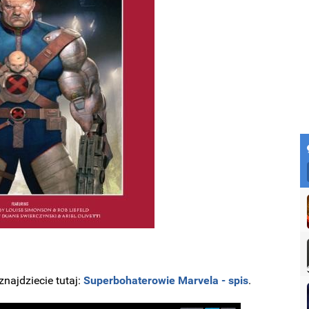
najdziecie tutaj:
Superbohaterowie Marvela - spis
.