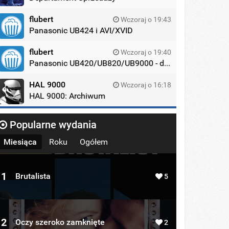
flubert
Wczoraj o 19:43
Panasonic UB424 i AVI/XVID
flubert
Wczoraj o 19:40
Panasonic UB420/UB820/UB9000 - dyskusja
HAL 9000
Wczoraj o 16:18
HAL 9000: Archiwum
Popularne wydania
Miesiąca
Roku
Ogółem
1
Brutalista
5
2
Oczy szeroko zamknięte
2