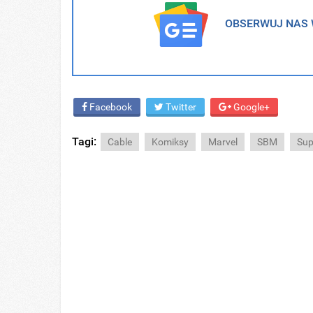
OBSERWUJ NAS W
Facebook
Twitter
Google+
Tagi:
Cable
Komiksy
Marvel
SBM
Sup