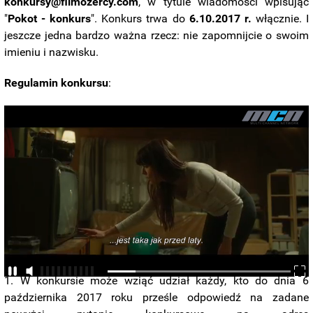
konkursy@filmozercy.com
, w tytule wiadomości wpisując
"
Pokot - konkurs
". Konkurs trwa do
6.10.2017 r.
włącznie. I
jeszcze jedna bardzo ważna rzecz: nie zapomnijcie o swoim
imieniu i nazwisku.
Regulamin konkursu
:
W konkursie może wziąć udział każdy, kto do dnia 6
października 2017 roku prześle odpowiedź na zadane