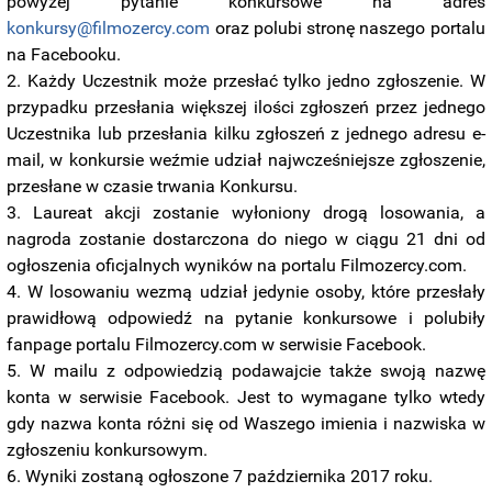
powyżej pytanie konkursowe na adres
konkursy@filmozercy.com
oraz polubi stronę naszego portalu
na Facebooku.
Każdy Uczestnik może przesłać tylko jedno zgłoszenie. W
przypadku przesłania większej ilości zgłoszeń przez jednego
Uczestnika lub przesłania kilku zgłoszeń z jednego adresu e-
mail, w konkursie weźmie udział najwcześniejsze zgłoszenie,
przesłane w czasie trwania Konkursu.
Laureat akcji zostanie wyłoniony drogą losowania, a
nagroda zostanie dostarczona do niego w ciągu 21 dni od
ogłoszenia oficjalnych wyników na portalu Filmozercy.com.
W losowaniu wezmą udział jedynie osoby, które przesłały
prawidłową odpowiedź na pytanie konkursowe i polubiły
fanpage portalu Filmozercy.com w serwisie Facebook.
W mailu z odpowiedzią podawajcie także swoją nazwę
konta w serwisie Facebook. Jest to wymagane tylko wtedy
gdy nazwa konta różni się od Waszego imienia i nazwiska w
zgłoszeniu konkursowym.
Wyniki zostaną ogłoszone 7 października 2017 roku.