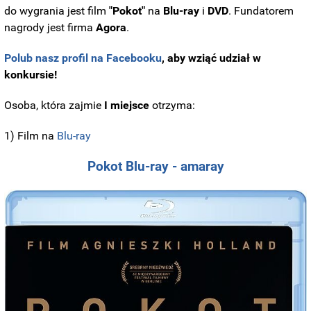
do wygrania jest film
"Pokot"
na
Blu-ray
i
DVD
. Fundatorem
nagrody jest firma
Agora
.
Polub nasz profil na Facebooku
, aby wziąć udział w
konkursie!
Osoba, która zajmie
I miejsce
otrzyma:
1) Film na
Blu-ray
Pokot Blu-ray - amaray