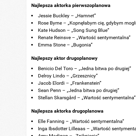
Najlepsza aktorka pierwszoplanowa
Jessie Buckley – „Hamnet”
Rose Byrne – „Kopnęłabym cię, gdybym mogł
Kate Hudson – „Song Sung Blue”
Renate Reinsve – „Wartość sentymentalna”
Emma Stone – „Bugonia”
Najlepszy aktor drugoplanowy
Benicio Del Toro – „Jedna bitwa po drugiej”
Delroy Lindo – „Grzesznicy”
Jacob Elordi – „Frankenstein”
Sean Penn – „Jedna bitwa po drugiej”
Stellan Skarsgård – „Wartość sentymentalna”
Najlepsza aktorka drugoplanowa
Elle Fanning – „Wartość sentymentalna”
Inga Ibsdotter Lilleaas – „Wartość sentyment
Amy Madigan – „Zniknięcia”