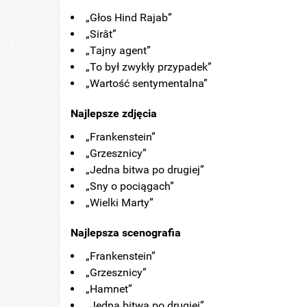
„Głos Hind Rajab”
„Sirât”
„Tajny agent”
„To był zwykły przypadek”
„Wartość sentymentalna”
Najlepsze zdjęcia
„Frankenstein”
„Grzesznicy”
„Jedna bitwa po drugiej”
„Sny o pociągach”
„Wielki Marty”
Najlepsza scenografia
„Frankenstein”
„Grzesznicy”
„Hamnet”
„Jedna bitwa po drugiej”