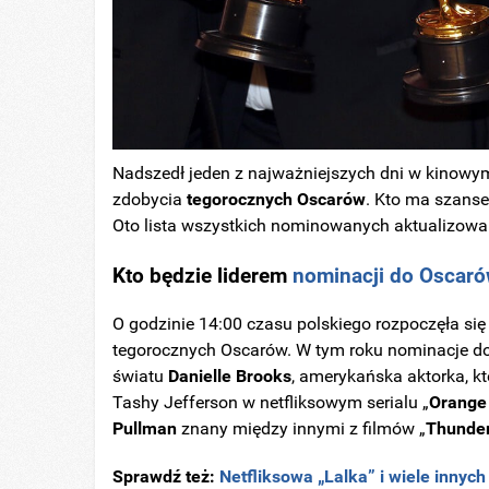
Nadszedł jeden z najważniejszych dni w kinowy
zdobycia
tegorocznych Oscarów
. Kto ma szanse
Oto lista wszystkich nominowanych aktualizowa
Kto będzie
liderem
nominacji do Oscar
O godzinie 14:00 czasu polskiego rozpoczęła się
tegorocznych Oscarów. W tym roku nominacje do
światu
Danielle
Brooks
, amerykańska aktorka, k
Tashy Jefferson w netfliksowym serialu „
Orange 
Pullman
znany między innymi z filmów „
Thunder
Sprawdź też:
Netfliksowa „Lalka” i wiele innych