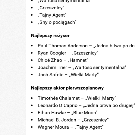
„Wartość sentymentalna”
„Grzesznicy”
„Tajny Agent”
„Sny o pociągach”
Najlepszy reżyser
Paul Thomas Anderson – „Jedna bitwa po dru
Ryan Coogler – „Grzesznicy”
Chloé Zhao – „Hamnet”
Joachim Trier – „Wartość sentymentalna”
Josh Safdie – „Wielki Marty”
Najle
pszy aktor pierwszoplanowy
Timothée Chalamet – „Wielki Marty”
Leonardo DiCaprio – „Jedna bitwa po drugiej
Ethan Hawke – „Blue Moon”
Michael B. Jordan – „Grzesznicy”
Wagner Moura – „Tajny Agent”