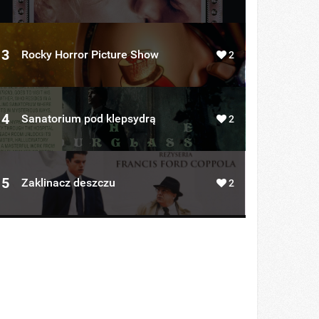
3
Rocky Horror Picture Show
2
4
Sanatorium pod klepsydrą
2
5
Zaklinacz deszczu
2