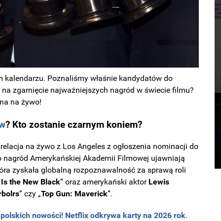
m kalendarzu. Poznaliśmy właśnie kandydatów do
 na zgarnięcie najważniejszych nagród w świecie filmu?
na na żywo!
ów
? Kto zostanie
czarnym koniem?
 relacja na żywo z Los Angeles z ogłoszenia nominacji do
 nagród Amerykańskiej Akademii Filmowej ujawniają
tóra zyskała globalną rozpoznawalność za sprawą roli
Is the New Black
” oraz amerykański aktor
Lewis
bolrs
” czy „
Top Gun: Maverick
”.
 polskich nowości! Netflix odkrywa karty na 2026 rok
.