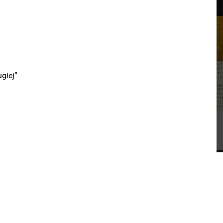
giej”
”