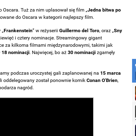
 Oscara. Tuż za nim uplasował się film „
Jedna bitwa po
nowane do Oscara w kategorii najlepszy film.
 „
Frankenstein
” w reżyserii
Guillermo del Toro
, oraz „
Sny
iewięć i cztery nominacje. Streamingowy gigant
ce za kilkoma filmami międzynarodowymi, takimi jak
ł
18 nominacji
. Najwięcej, bo aż
30 nominacji
zgarnęły
namy podczas uroczystej gali zaplanowanej na
15 marca
ali oddelegowany został ponownie komik
Conan O'Brien
,
spodarza nagród.