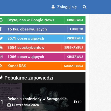
Zaloguj się
Czytaj nas w Google News
OBSERWUJ
15 tys. obserwujących
LUBIĘ TO
3579 obserwujących
OBSERWUJ
3554 subskrybentów
SUBSKRYBUJ
1066 obserwujących
OBSERWUJ
Kanał RSS
SUBSKRYBUJ
Popularne zapowiedzi
Rękopis znaleziony w Saragossie
1
10
14 września 2026