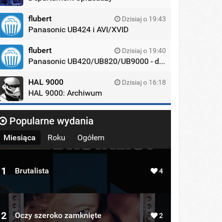
flubert
Dzisiaj o 19:43
Panasonic UB424 i AVI/XVID
flubert
Dzisiaj o 19:40
Panasonic UB420/UB820/UB9000 - dyskusja
HAL 9000
Dzisiaj o 16:18
HAL 9000: Archiwum
Popularne wydania
Miesiąca
Roku
Ogółem
1
Brutalista
4
2
Oczy szeroko zamknięte
2