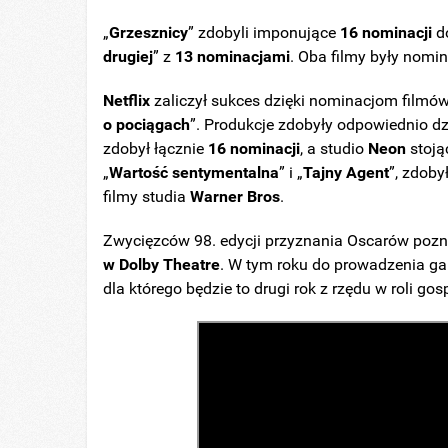
„
Grzesznicy
” zdobyli imponujące
16 nominacji
do
drugiej
” z
13
nominacjami
. Oba filmy były nomi
Netflix
zaliczył sukces dzięki nominacjom filmów
o pociągach
”. Produkcje zdobyły odpowiednio dz
zdobył
łącznie
16
nominacji
, a studio
Neon
stoją
„
Wartość sentymentalna
” i „
Tajny
Agent
”, zdoby
filmy studia
Warner Bros
.
Zwycięzców 98. edycji przyznania Oscarów poz
w Dolby Theatre
. W tym roku do prowadzenia g
dla którego będzie to drugi rok z rzędu w roli go