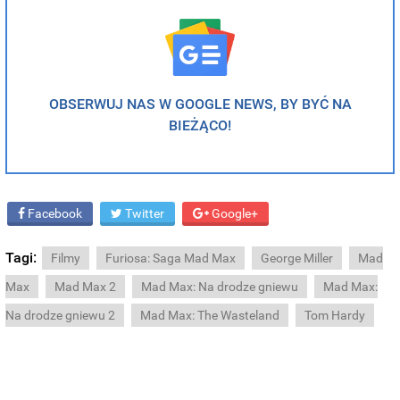
OBSERWUJ NAS W GOOGLE NEWS, BY BYĆ NA
BIEŻĄCO!
Facebook
Twitter
Google+
Tagi:
Filmy
Furiosa: Saga Mad Max
George Miller
Mad
Max
Mad Max 2
Mad Max: Na drodze gniewu
Mad Max:
Na drodze gniewu 2
Mad Max: The Wasteland
Tom Hardy