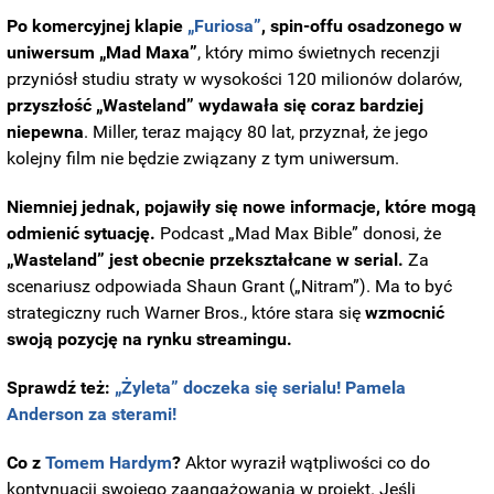
Po komercyjnej klapie
„Furiosa”
, spin-offu osadzonego w
uniwersum „Mad Maxa”
, który mimo świetnych recenzji
przyniósł studiu straty w wysokości 120 milionów dolarów,
przyszłość „Wasteland” wydawała się coraz bardziej
niepewna
. Miller, teraz mający 80 lat, przyznał, że jego
kolejny film nie będzie związany z tym uniwersum.
Niemniej jednak, pojawiły się nowe informacje, które mogą
odmienić sytuację.
Podcast „Mad Max Bible” donosi, że
„Wasteland” jest obecnie przekształcane w serial.
Za
scenariusz odpowiada Shaun Grant („Nitram”). Ma to być
strategiczny ruch Warner Bros., które stara się
wzmocnić
swoją pozycję na rynku streamingu.
Sprawdź też:
„Żyleta” doczeka się serialu! Pamela
Anderson za sterami!
Co z
Tomem Hardym
?
Aktor wyraził wątpliwości co do
kontynuacji swojego zaangażowania w projekt. Jeśli