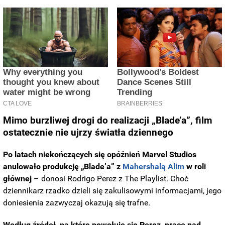
Mimo burzliwej drogi do realizacji
„Blade’a”,
film
ostatecznie nie ujrzy światła dziennego
Po latach niekończących się opóźnień Marvel Studios
anulowało produkcję „Blade’a” z
Mahershalą Alim
w roli
głównej
– donosi Rodrigo Perez z The Playlist. Choć
dziennikarz rzadko dzieli się zakulisowymi informacjami, jego
doniesienia zazwyczaj okazują się trafne.
Według źródeł, na które powołuje się Perez, prace nad