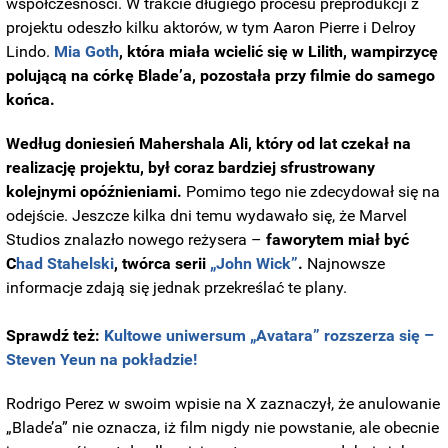
współczesności. W trakcie długiego procesu preprodukcji z
projektu odeszło kilku aktorów, w tym Aaron Pierre i Delroy
Lindo.
Mia Goth
, która miała wcielić się w Lilith, wampirzycę
polującą na córkę Blade’a, pozostała przy filmie do samego
końca.
Według doniesień Mahershala Ali, który od lat czekał na
realizację projektu, był coraz bardziej sfrustrowany
kolejnymi opóźnieniami.
Pomimo tego nie zdecydował się na
odejście. Jeszcze kilka dni temu wydawało się, że Marvel
Studios znalazło nowego reżysera –
faworytem miał być
C
had Stahelski
, twórca serii
„John Wick”
.
Najnowsze
informacje zdają się jednak przekreślać te plany.
Sprawdź też:
Kultowe uniwersum „Avatara” rozszerza się –
Steven Yeun na pokładzie!
Rodrigo Perez w swoim wpisie na X zaznaczył, że anulowanie
„Blade’a” nie oznacza, iż film nigdy nie powstanie, ale obecnie