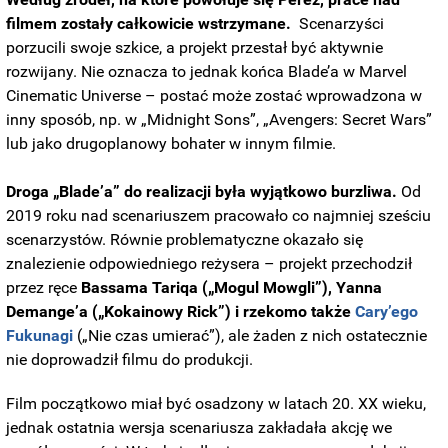
filmem zostały całkowicie wstrzymane.
Scenarzyści
porzucili swoje szkice, a projekt przestał być aktywnie
rozwijany. Nie oznacza to jednak końca Blade’a w Marvel
Cinematic Universe – postać może zostać wprowadzona w
inny sposób, np. w „Midnight Sons”, „Avengers: Secret Wars”
lub jako drugoplanowy bohater w innym filmie.
Droga „Blade’a” do realizacji była wyjątkowo burzliwa.
Od
2019 roku nad scenariuszem pracowało co najmniej sześciu
scenarzystów. Równie problematyczne okazało się
znalezienie odpowiedniego reżysera – projekt przechodził
przez ręce
Bassama Tariqa („Mogul Mowgli”), Yanna
Demange’a („Kokainowy Rick”) i rzekomo także
Cary’ego
Fukunagi
(„Nie czas umierać”), ale żaden z nich ostatecznie
nie doprowadził filmu do produkcji.
Film początkowo miał być osadzony w latach 20. XX wieku,
jednak ostatnia wersja scenariusza zakładała akcję we