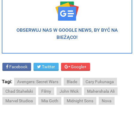
OBSERWUJ NAS W GOOGLE NEWS, BY BYĆ NA
BIEŻĄCO!
Facebook
Twitter
Google+
Tagi:
Avengers: Secret Wars
Blade
Cary Fukunaga
Chad Stahelski
Filmy
John Wick
Mahershala Ali
Marvel Studios
Mia Goth
Midnight Sons
Nova