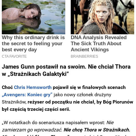
James Gunn postawił na swoim. Nie chciał Thora
w „Strażnikach Galaktyki”
Choć
Chris Hemsworth
pojawił się w finałowych scenach
„Avengers: Koniec gry”
jako nowy członek drużyny
Strażników,
reżyser od początku nie chciał, by Bóg Piorunów
był częścią trzeciej części serii.
„W notatkach do scenariusza napisałem wprost:
Nie
zamierzam go wprowadzać.
Nie chcę Thora w Strażnikach.