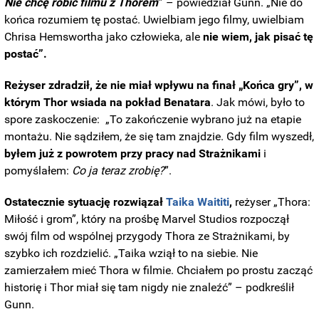
Nie chcę robić filmu z Thorem
”
– powiedział Gunn. „Nie do
końca rozumiem tę postać. Uwielbiam jego filmy, uwielbiam
Chrisa Hemswortha jako człowieka, ale
nie wiem, jak pisać tę
postać”.
Reżyser zdradził, że nie miał wpływu na finał „Końca gry”, w
którym Thor wsiada na pokład Benatara
. Jak mówi, było to
spore zaskoczenie: „To zakończenie wybrano już na etapie
montażu. Nie sądziłem, że się tam znajdzie. Gdy film wyszedł,
byłem już z powrotem przy pracy nad Strażnikami
i
pomyślałem:
Co ja teraz zrobię?
”.
Ostatecznie sytuację rozwiązał
Taika Waititi
,
reżyser „Thora:
Miłość i grom”, który na prośbę Marvel Studios rozpoczął
swój film od wspólnej przygody Thora ze Strażnikami, by
szybko ich rozdzielić. „Taika wziął to na siebie. Nie
zamierzałem mieć Thora w filmie. Chciałem po prostu zacząć
historię i Thor miał się tam nigdy nie znaleźć” – podkreślił
Gunn.