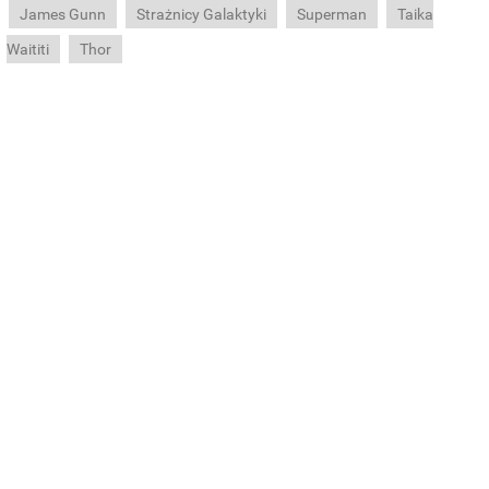
James Gunn
Strażnicy Galaktyki
Superman
Taika
Waititi
Thor