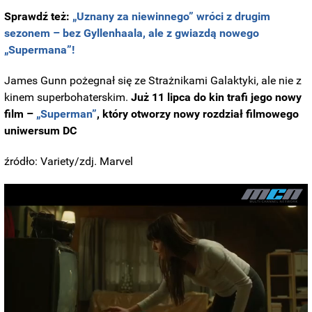
Sprawdź też:
„Uznany za niewinnego” wróci z drugim
sezonem – bez Gyllenhaala, ale z gwiazdą nowego
„Supermana”!
James Gunn pożegnał się ze Strażnikami Galaktyki, ale nie z
kinem superbohaterskim.
Już 11 lipca do kin trafi jego nowy
film –
„Superman”
, który otworzy nowy rozdział filmowego
uniwersum DC
źródło: Variety/zdj. Marvel