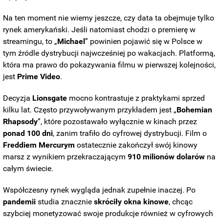
Na ten moment nie wiemy jeszcze, czy data ta obejmuje tylko
rynek amerykański. Jeśli natomiast chodzi o premierę w
streamingu, to „
Michael
” powinien pojawić się w Polsce w
tym źródle dystrybucji najwcześniej po wakacjach. Platformą,
która ma prawo do pokazywania filmu w pierwszej kolejności,
jest
Prime
Video
.
Decyzja
Lionsgate
mocno kontrastuje z praktykami sprzed
kilku lat. Często przywoływanym przykładem jest „
Bohemian
Rhapsody
”, które pozostawało wyłącznie w kinach przez
ponad 100 dni
, zanim trafiło do cyfrowej dystrybucji. Film o
Freddiem
Mercurym
ostatecznie zakończył swój kinowy
marsz z wynikiem przekraczającym
910 milionów dolarów
na
całym świecie.
Współczesny rynek wygląda jednak zupełnie inaczej. Po
pandemii
studia znacznie
skróciły
okna
kinowe
, chcąc
szybciej monetyzować swoje produkcje również w cyfrowych