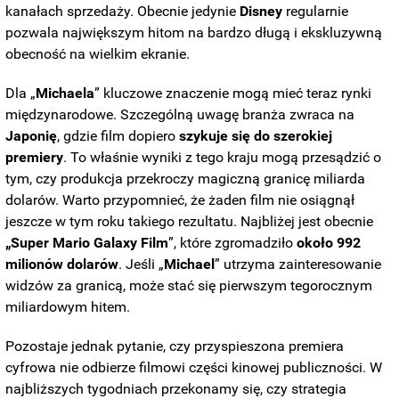
kanałach sprzedaży. Obecnie jedynie
Disney
regularnie
pozwala największym hitom na bardzo długą i ekskluzywną
obecność na wielkim ekranie.
Dla „
Michaela
” kluczowe znaczenie mogą mieć teraz rynki
międzynarodowe. Szczególną uwagę branża zwraca na
Japonię
, gdzie film dopiero
szykuje się do szerokiej
premiery
. To właśnie wyniki z tego kraju mogą przesądzić o
tym, czy produkcja przekroczy magiczną granicę miliarda
dolarów. Warto przypomnieć, że żaden film nie osiągnął
jeszcze w tym roku takiego rezultatu. Najbliżej jest obecnie
„Super Mario Galaxy Film
”, które zgromadziło
około 992
milionów dolarów
. Jeśli „
Michael
” utrzyma zainteresowanie
widzów za granicą, może stać się pierwszym tegorocznym
miliardowym hitem.
Pozostaje jednak pytanie, czy przyspieszona premiera
cyfrowa nie odbierze filmowi części kinowej publiczności. W
najbliższych tygodniach przekonamy się, czy strategia