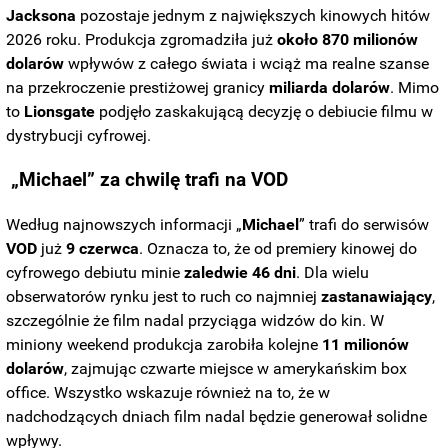
Jacksona
pozostaje jednym z największych kinowych hitów
2026 roku. Produkcja zgromadziła już
około 870 milionów
dolarów
wpływów z całego świata i wciąż ma realne szanse
na przekroczenie prestiżowej granicy
miliarda
dolarów
. Mimo
to
Lionsgate
podjęło zaskakującą decyzję o debiucie filmu w
dystrybucji cyfrowej.
„Michael” za chwilę trafi na VOD
Według najnowszych informacji „
Michael
” trafi do serwisów
VOD
już
9 czerwca
. Oznacza to, że od premiery kinowej do
cyfrowego debiutu minie
zaledwie 46
dni
. Dla wielu
obserwatorów rynku jest to ruch co najmniej
zastanawiający
,
szczególnie że film nadal przyciąga widzów do kin. W
miniony weekend produkcja zarobiła kolejne
11 milionów
dolarów
, zajmując czwarte miejsce w amerykańskim box
office. Wszystko wskazuje również na to, że w
nadchodzących dniach film nadal będzie generował solidne
wpływy.