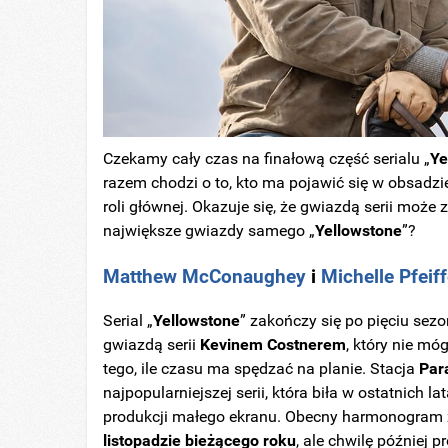
Czekamy cały czas na finałową część serialu „
Ye
razem chodzi o to, kto ma pojawić się w obsadzi
roli głównej. Okazuje się, że gwiazdą serii może
największe gwiazdy samego „
Yellowstone
”?
Matthew
McConaughey
i
Michelle Pfeiff
Serial „
Yellowstone
” zakończy się po pięciu sez
gwiazdą serii
Kevinem Costnerem
, który nie mó
tego, ile czasu ma spędzać na planie. Stacja
Par
najpopularniejszej serii, która biła w ostatnich l
produkcji małego ekranu. Obecny harmonogram za
listopadzie bieżącego roku
, ale chwilę później 