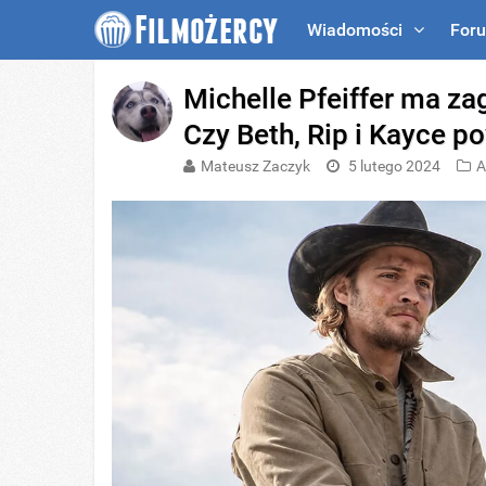
Wiadomości
For
Michelle Pfeiffer ma za
Czy Beth, Rip i Kayce p
Mateusz Zaczyk
5 lutego 2024
A