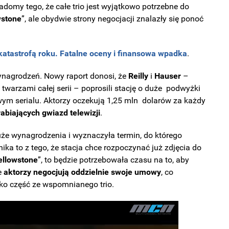
adomy tego, że całe trio jest wyjątkowo potrzebne do
wstone
”, ale obydwie strony negocjacji znalazły się ponoć
katastrofą roku. Fatalne oceny i finansowa wpadka
.
ynagrodzeń. Nowy raport donosi, że
Reilly
i
Hauser
–
twarzami całej serii – poprosili stację o duże podwyżki
wym serialu. Aktorzy oczekują 1,25 mln dolarów za każdy
rabiających gwiazd telewizji
.
duże wynagrodzenia i wyznaczyła termin, do którego
ka to z tego, że stacja chce rozpoczynać już zdjęcia do
ellowstone
”, to będzie potrzebowała czasu na to, aby
że
aktorzy negocjują oddzielnie swoje umowy
, co
lko część ze wspomnianego trio.