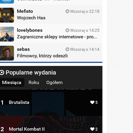
Mefisto
Wczoraj o 22:18
Wojciech Has
lovelybones
Wczoraj o 14:25
Zagraniczne sklepy internetowe - promocje
sebas
Wczoraj o 14:14
Filmowcy, którzy odeszli
Popularne wydania
Miesiąca
Roku
Ogółem
1
Brutalista
5
2
Mortal Kombat II
2