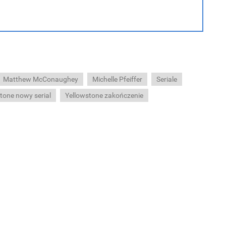
Matthew McConaughey
Michelle Pfeiffer
Seriale
tone nowy serial
Yellowstone zakończenie