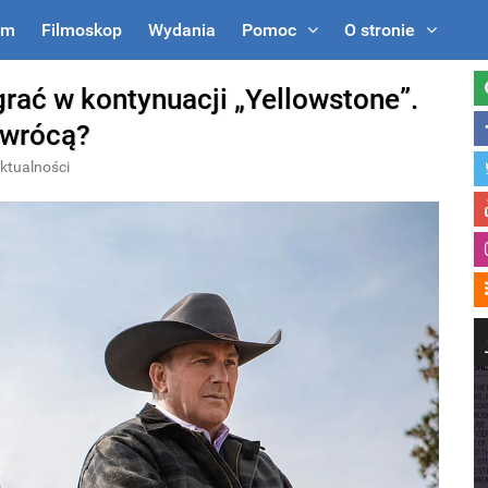
um
Filmoskop
Wydania
Pomoc
O stronie
grać w kontynuacji „Yellowstone”.
owrócą?
ktualności