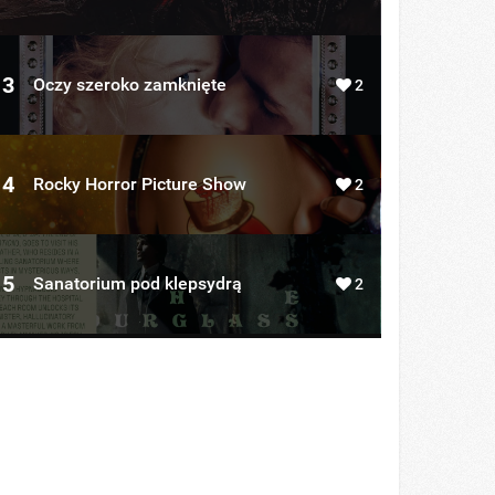
3
Oczy szeroko zamknięte
2
4
Rocky Horror Picture Show
2
5
Sanatorium pod klepsydrą
2