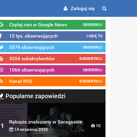
Zaloguj się
Czytaj nas w Google News
OBSERWUJ
15 tys. obserwujących
LUBIĘ TO
3579 obserwujących
OBSERWUJ
3554 subskrybentów
SUBSKRYBUJ
1066 obserwujących
OBSERWUJ
Kanał RSS
SUBSKRYBUJ
Popularne zapowiedzi
Rękopis znaleziony w Saragossie
1
10
14 września 2026