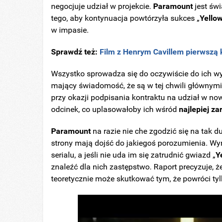
negocjuje udział w projekcie.
Paramount
jest świ
tego, aby kontynuacja powtórzyła sukces „
Yello
w impasie.
Sprawdź też:
Film z Henrym Cavillem pierwszą 
Wszystko sprowadza się do oczywiście do ich w
mający świadomość, że są w tej chwili głównymi 
przy okazji podpisania kontraktu na udział w no
odcinek, co uplasowałoby ich wśród
najlepiej za
Paramount
na razie nie che zgodzić się na tak 
strony mają dojść do jakiegoś porozumienia. Wyni
serialu, a jeśli nie uda im się zatrudnić gwiazd „
Y
znaleźć dla nich zastępstwo. Raport precyzuje, 
teoretycznie może skutkować tym, że powróci ty