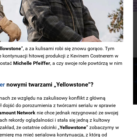
llowstone
”, a za kulisami robi się znowu gorąco. Tym
e kontynuacji hitowej produkcji z Kevinem Costnerem w
 zostać
Michelle Pfeiffer
, a czy swoje role powtórzą w nim
er
nowymi twarzami „Yellowstone”?
onach ze względu na zakulisowy konflikt z główną
gł dojść do porozumienia z twórcami serialu w sprawie
amount
Network
nie chce jednak rezygnować ze swojej
atach rekordy oglądalności i stała się jedną z kultowy
kład, że ostatnie odcinki „
Yellowstone
” zobaczymy w
premierę ma mieć serialowa kontynuacja, z którą od