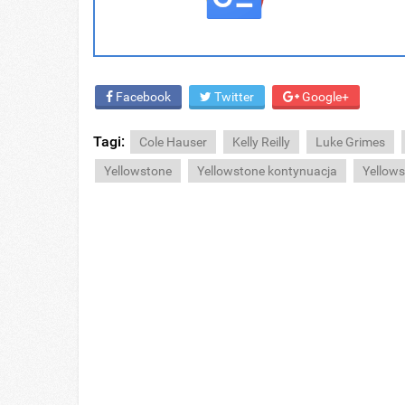
Facebook
Twitter
Google+
Tagi:
Cole Hauser
Kelly Reilly
Luke Grimes
Yellowstone
Yellowstone kontynuacja
Yellows