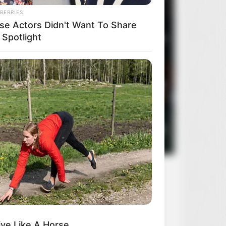
BERRIES
se Actors Didn't Want To Share
 Spotlight
3
Oczy szeroko zamknięte
2
4
Rocky Horror Picture Show
2
BERRIES
kin Cracks Up The Web With His
 Version Of ‘Home Alone’
5
Sanatorium pod klepsydrą
2
ve Like A Horse