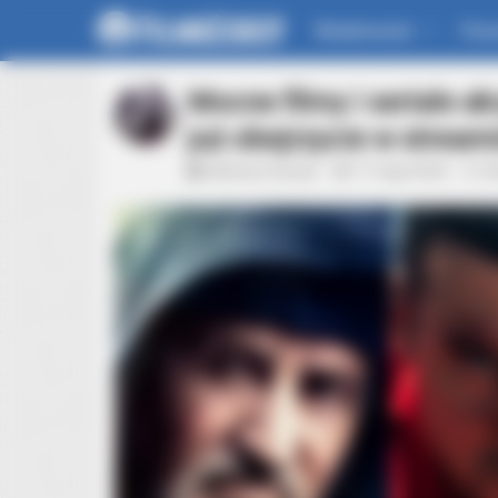
Wiadomości
For
Mocne filmy i seriale ak
już obejrzycie w stream
Mateusz Zaczyk
17 maja 2024
A
BRAINBERRIES
Have You Seen Her GRWM? She Insp