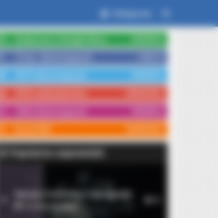
Zaloguj się
Czytaj nas w Google News
OBSERWUJ
15 tys. obserwujących
LUBIĘ TO
3579 obserwujących
OBSERWUJ
3554 subskrybentów
SUBSKRYBUJ
1066 obserwujących
OBSERWUJ
Kanał RSS
SUBSKRYBUJ
Popularne zapowiedzi
Stories That Give Us Shivers
Rękopis znaleziony w Saragossie
1
10
14 września 2026