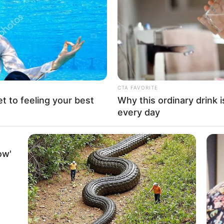
CTA FAVORITE
et to feeling your best
Why this ordinary drink i
every day
ow'
BRAINBERRIES
't Caught On Camera!
To Steamy To Stream? No
See Scenes