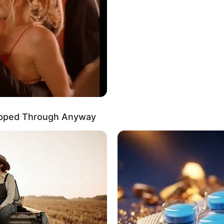
ipped Through Anyway
rialową. Wszystko dzięki platformie
CANAL+ Online
,
z główną rolą
Mateusza Damięckiego
. To produkcja
Chmielarza
.
sokoadrenalinową produkcją akcji od twórców „
Furiozy
”.
j powieści Wojciecha Chmielarza o sprawiedliwym
h i słabszych. Obok
Mateusza
Damięckiego
w
damczyka
w roli demonicznego, zdemoralizowanego