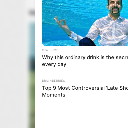
Nowości od
Prime Video
i Netfliksa
CTA LOVE
Why this ordinary drink is the secr
every day
BRAINBERRIES
Top 9 Most Controversial 'Late Sh
Moments
BRAINBERRIES
You Wouldn't Believe It If It Wasn