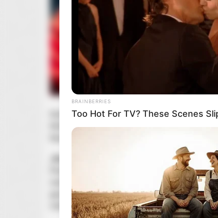
BRAINBERRIES
Too Hot For TV? These Scenes Sl
Dzisiaj możemy liczyć też na polską premierę se
która pokazała swoim widzom „
Prostą sprawę
” 
bazująca na bestsellerowej powieści
Wojciecha
„
Prosta sprawa
” ma być kolejną sensacyjną, wy
Produkcja powstała na podstawie bestsellerowe
mścicielu, który staje po stronie pokrzywdzonyc
gwiazdorskiej obsadzie zobaczymy też
Piotra
A
mafioza.