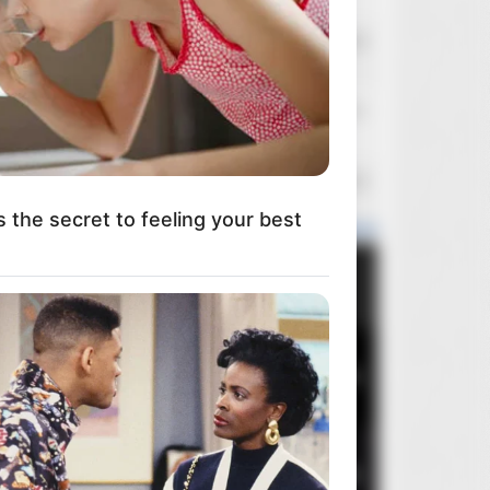
Mefisto
Dzisiaj o 14:00
Wojciech Has
slavekg
Dzisiaj o 11:21
Arrow Video
Wolfman
Dzisiaj o 10:45
Małe co nieco od Wolfman
s the secret to feeling your best
Popularne wydania
Miesiąca
Roku
Ogółem
1
Brutalista
5
t For The Bridgertons! 9 Must-
2
Mortal Kombat II
2