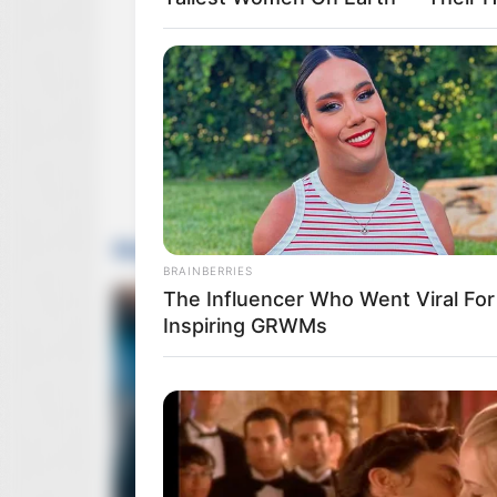
Mateusz Damięcki
w nowym serialu akcj
BRAINBERRIES
The Influencer Who Went Viral For
Inspiring GRWMs