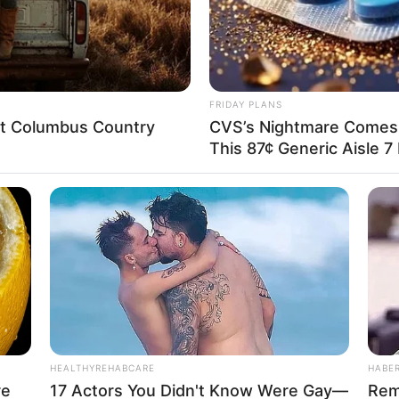
FRIDAY PLANS
eet Columbus Country
CVS’s Nightmare Comes 
This 87¢ Generic Aisle 7
HEALTHYREHABCARE
HABE
re
17 Actors You Didn't Know Were Gay—
Rem