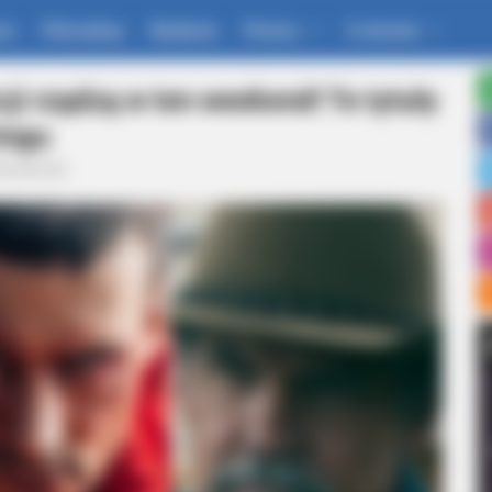
um
Filmoskop
Wydania
Pomoc
O stronie
cji rządzą w ten weekend! Te tytuły
ingu
ktualności
BRAINBERRIES
ires Millions
8 Movies Based On Real 
BRAINBERRIES
It's The End Of The Road: The Worst