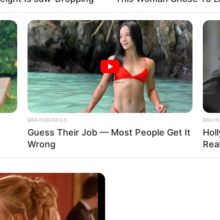
i od twórców „Furiozy”
BRAINBERRIES
BRAIN
Guess Their Job — Most People Get It
Hol
Wrong
Real