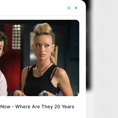
Dom dobry
2
8
14 sierpnia 2026
BERRIES
 They Did Show This In Bohemian
sody!
Stan zagrożenia
3
5
10 sierpnia 2026
 Now - Where Are They 20 Years