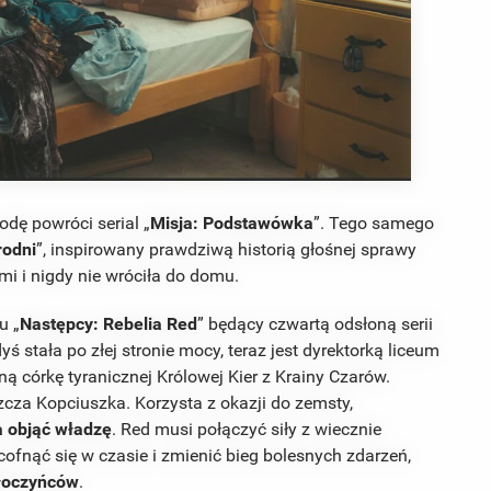
RADA
 To
Onc
Her
dę powróci serial „
Misja: Podstawówka
”. Tego samego
rodni
”, inspirowany prawdziwą historią głośnej sprawy
łmi i nigdy nie wróciła do domu.
u „
Następcy: Rebelia Red
” będący czwartą odsłoną serii
dyś stała po złej stronie mocy, teraz jest dyrektorką liceum
ą córkę tyranicznej Królowej Kier z Krainy Czarów.
zcza Kopciuszka. Korzysta z okazji do zemsty,
a objąć władzę
. Red musi połączyć siły z wiecznie
cofnąć się w czasie i zmienić bieg bolesnych zdarzeń,
złoczyńców
.