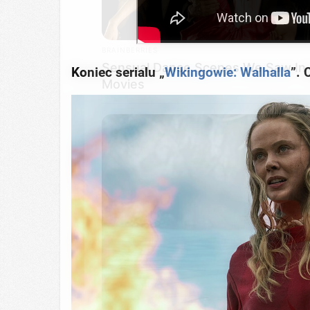
BRAINBERRIES
Sensual Dance Scenes We Saw In
Movies
Koniec serialu „
Wikingowie: Walhalla
”. 
BRAINBERRIES
Guess Their Job — Most People Ge