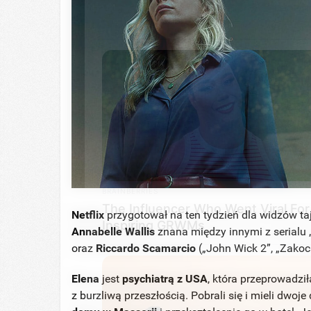
BRAINBERRIES
The Influencer Who Went Viral For
Inspiring GRWMs
Netflix
przygotował na ten tydzień dla widzów taje
Annabelle
Wallis
znana między innymi z serialu 
oraz
Riccardo
Scamarcio
(„John Wick 2”, „Zakoc
Elena
jest
psychiatrą z USA
, która przeprowadził
z burzliwą przeszłością. Pobrali się i mieli dwoj