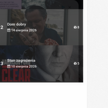
Dom dobry
2
8
14 sierpnia 2026
Stan zagrożenia
3
5
10 sierpnia 2026
s the secret to feeling your best