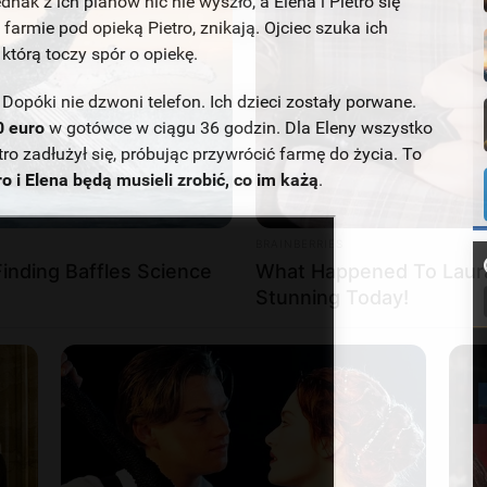
dnak z ich planów nic nie wyszło, a Elena i Pietro się
 farmie pod opieką Pietro, znikają. Ojciec szuka ich
którą toczy spór o opiekę.
Dopóki nie dzwoni telefon. Ich dzieci zostały porwane.
0 euro
w gotówce w ciągu 36 godzin. Dla Eleny wszystko
etro zadłużył się, próbując przywrócić farmę do życia. To
ro i Elena będą musieli zrobić, co im każą
.
BRAINBERRIES
Finding Baffles Science
What Happened To Laura
Stunning Today!