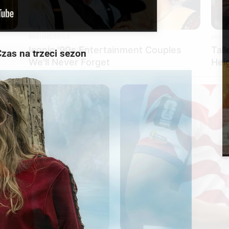
BRAINBERRIES
BRAIN
Iconic '90s Entertainment Couples
Tal
We'll Never Forget
Hei
Czas na trzeci sezon
BRAINBERRIES
t It Wrong
The Most Surprising Th