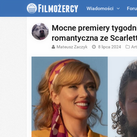
Wiadomości
For
Mocne premiery tygodni
romantyczna ze Scarlett
Mateusz Zaczyk
8 lipca 2024
Ar