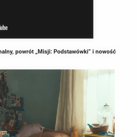
nalny, powrót „
Misji: Podstawówki
” i nowość
BUZZ DAY
u'll Easily Recognize
Remember Tiger's Ex-Wi
See Her Now
RADAR MEDIA
Suddenly, The Lawn Shakes Like A
Trampoline—Then It Bursts Open