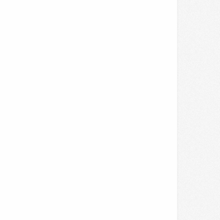
R MEDIA
e Voted Most Beautiful Twins,
e's What They Look Like Now