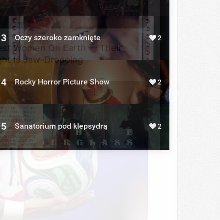
BERRIES
lest Women On Earth — Their
ght Is Jaw-Dropping
3
Oczy szeroko zamknięte
2
4
Rocky Horror Picture Show
2
5
Sanatorium pod klepsydrą
2
ings About FIFA World Cup 2026