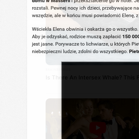
domu w Masserii
i przekształcenie go w hotel. Je
rozstali. Pewnej nocy ich dzieci, przebywające na
wszędzie, ale w końcu musi powiadomić Elenę, z 
Wściekła Elena obwinia i oskarża go o wszystko. 
Aby je odzyskać, rodzice muszą zapłacić
150 00
jest jasne. Porywacze to lichwiarze, u których Pi
niebezpieczni ludzie, zdolni do wszystkiego.
Piet
BRAINBERRIES
Is There An Intersex Whale? This 