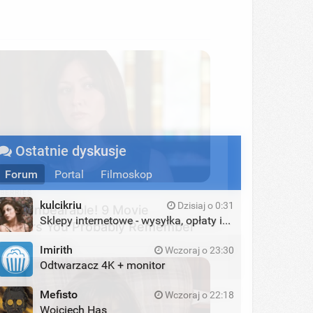
Ostatnie dyskusje
BERRIES
Forum
Portal
Filmoskop
y're Unbearable! 9 Movie
racters You Probably Remember
kulcikriu
Dzisiaj o 0:31
Sklepy internetowe - wysyłka, opłaty itd.
Imirith
Wczoraj o 23:30
Odtwarzacz 4K + monitor
Mefisto
Wczoraj o 22:18
Wojciech Has