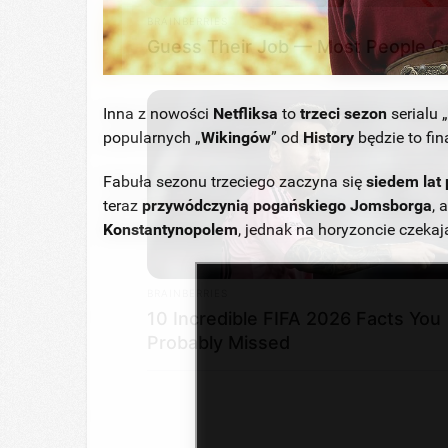
Inna z nowości
Netfliksa
to
trzeci sezon
serialu 
popularnych „
Wikingów
” od
History
będzie to fi
Fabuła sezonu trzeciego zaczyna się
siedem lat
teraz
przywódczynią pogańskiego Jomsborga
, 
Konstantynopolem
, jednak na horyzoncie czekaj
BRAINBERRIES
10 Incredible FIFA 2026 Facts You
Probably Missed