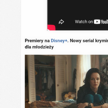
Premiery na
Disney+
. Nowy serial krymi
dla młodzieży
RADAR MEDIA
David Muir's New Partner, Whom Yo