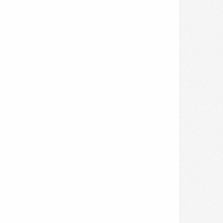
fe? Try Not To Smile When You