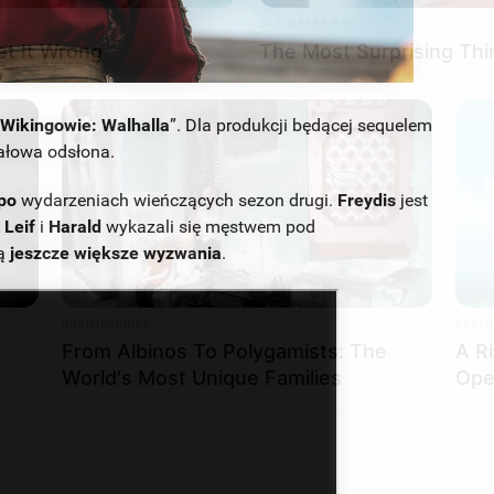
„
Wikingowie: Walhalla
”. Dla produkcji będącej sequelem
nałowa odsłona.
 po
wydarzeniach wieńczących sezon drugi.
Freydis
jest
a
Leif
i
Harald
wykazali się męstwem pod
ą
jeszcze większe wyzwania
.
BRAINBERRIES
BRAIN
From Albinos To Polygamists: The
A R
World's Most Unique Families
Ope