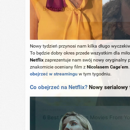
Before You Go
Nowy tydzień przynosi nam kilka długo wyczekiwa
To będzie dobry okres przede wszystkim dla mił
Netflix
zaprezentuje nam swój nowy oryginalny p
znakomicie oceniany film z
Nicolasem Cage'em
obejrzeć w streamingu
w tym tygodniu.
Co obejrzeć na Netflix?
Nowy serialowy t
BRAINBERRIES
6 Best 90’s Action Movies From Y