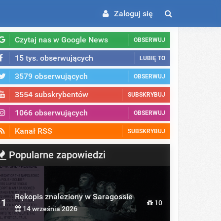
Zaloguj się
Czytaj nas w Google News
OBSERWUJ
15 tys. obserwujących
LUBIĘ TO
3579 obserwujących
OBSERWUJ
3554 subskrybentów
SUBSKRYBUJ
1066 obserwujących
OBSERWUJ
Kanał RSS
SUBSKRYBUJ
Popularne zapowiedzi
Rękopis znaleziony w Saragossie
1
10
14 września 2026