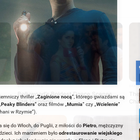
BRAINBERRIES
BRAIN
Bollywood’s Boldest Dance Scenes
The
Still Trending
Cha
mniczy thriller „
Zaginione nocą
”, którego gwiazdami są
„
Peaky Blinders
” oraz filmów „
Mumia
” czy „
Wcielenie
”
hani w Rzymie”).
a się do Włoch, do Puglii, z miłości do
Pietro
, mężczyzny
e dzieci. Ich marzeniem było
odrestaurowanie wiejskiego