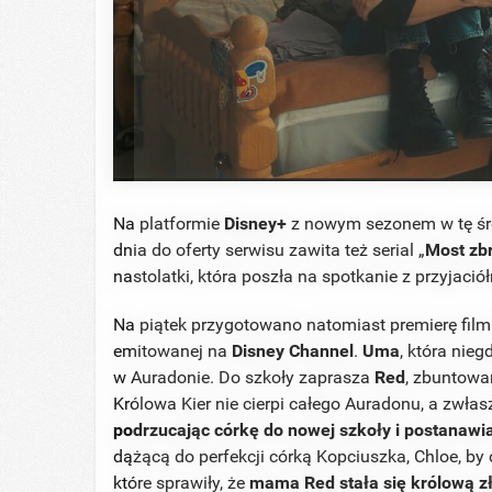
HABERION
Remember Honey Boo Boo? Better
Sit Down Before You See Her Now
Na platformie
Disney+
z nowym sezonem w tę śro
dnia do oferty serwisu zawita też serial „
Most zb
nastolatki, która poszła na spotkanie z przyjació
Na piątek przygotowano natomiast premierę film
emitowanej na
Disney Channel
.
Uma
, która nieg
w Auradonie. Do szkoły zaprasza
Red
, zbuntowan
Królowa Kier nie cierpi całego Auradonu, a zwłas
podrzucając córkę do nowej szkoły i postanawi
dążącą do perfekcji córką Kopciuszka, Chloe, by 
które sprawiły, że
mama Red stała się królową 