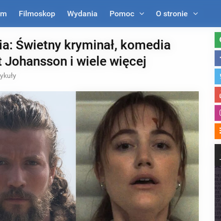
um
Filmoskop
Wydania
Pomoc
O stronie
a: Świetny kryminał, komedia
 Johansson i wiele więcej
tykuły