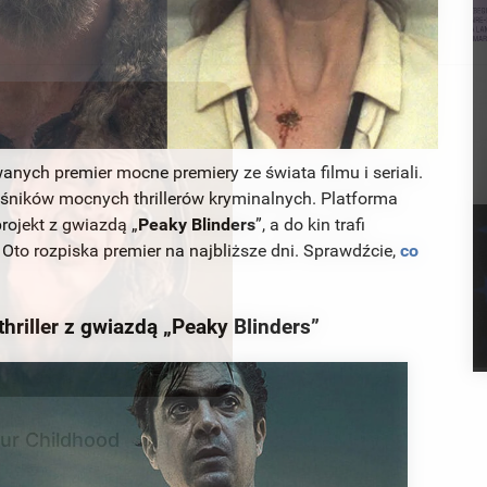
nych premier mocne premiery ze świata filmu i seriali.
ośników mocnych thrillerów kryminalnych. Platforma
rojekt z gwiazdą „
Peaky Blinders
”, a do kin trafi
. Oto rozpiska premier na najbliższe dni. Sprawdźcie,
co
hriller z gwiazdą „Peaky Blinders”
CTA LOVE
our Childhood
Why this ordinary drink i
every day