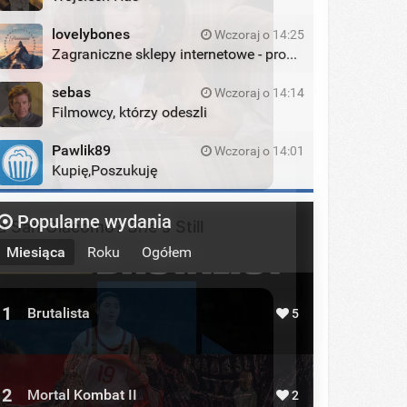
lovelybones
Wczoraj o 14:25
Zagraniczne sklepy internetowe - promocje
sebas
Wczoraj o 14:14
Filmowcy, którzy odeszli
Pawlik89
Wczoraj o 14:01
Kupię,Poszukuję
 San Giacomo? She's Still
Popularne wydania
Miesiąca
Roku
Ogółem
1
Brutalista
5
2
Mortal Kombat II
2