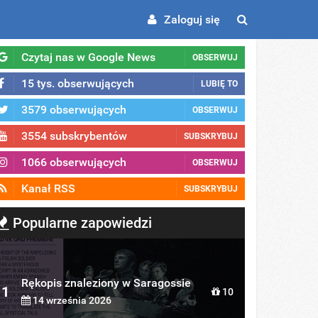
Zaloguj się
Czytaj nas w Google News
OBSERWUJ
15 tys. obserwujących
LUBIĘ TO
3579 obserwujących
OBSERWUJ
3554 subskrybentów
SUBSKRYBUJ
1066 obserwujących
OBSERWUJ
Kanał RSS
SUBSKRYBUJ
Popularne zapowiedzi
Rękopis znaleziony w Saragossie
1
10
14 września 2026