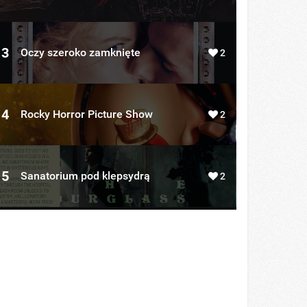
3
Oczy szeroko zamknięte
2
4
Rocky Horror Picture Show
2
5
Sanatorium pod klepsydrą
2