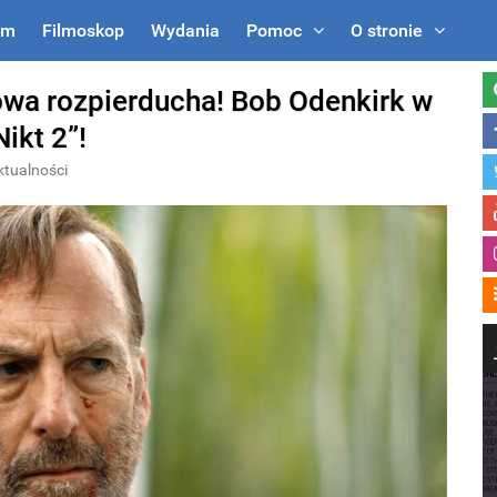
um
Filmoskop
Wydania
Pomoc
O stronie
owa rozpierducha! Bob Odenkirk w
ikt 2”!
ktualności