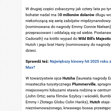
W drugiej części zobaczymy jak cztery lata po ty
bohater nadal ma 3
0 milionów dolarów
długu wob
niekończącą się serię zabójstw międzynarodowy
(nominowana do nagrody Emmy Connie Nielsen) lu
przepracowani i oddalają się od siebie. Postana
Cadorath) na krótki wypad do
Wild Bill’s Majes
Hutch i jego brat Harry (nominowany do nagrod
dzieci.
Sprawdź też:
Największy kinowy hit 2025 roku 
Max?
W towarzystwie ojca
Hutcha
(laureata nagrody 
miasteczka turystycznego
Plummerville
, spragn
miejscowymi łobuzami stawia rodzinę w centru
(John Ortiz; seria filmów Szybcy i wściekli, Bu
Emmy i Złotego Globu Colin Hanks),
Hutch
staje 
niezrównoważonego, krwawego bossa przestępczeg