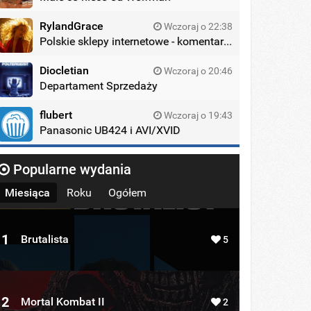
RylandGrace
Wczoraj o 22:38
Polskie sklepy internetowe - komentarze
Diocletian
Wczoraj o 20:46
Departament Sprzedaży
flubert
Wczoraj o 19:43
Panasonic UB424 i AVI/XVID
Popularne wydania
Miesiąca
Roku
Ogółem
1
Brutalista
5
2
Mortal Kombat II
2