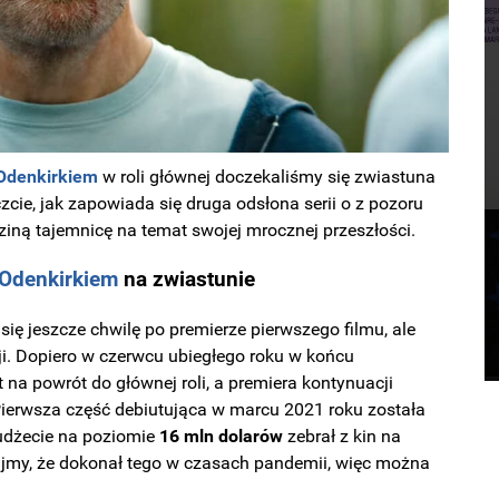
Odenkirkiem
w roli głównej doczekaliśmy się zwiastuna
czcie, jak zapowiada się druga odsłona serii o z pozoru
ziną tajemnicę na temat swojej mrocznej przeszłości.
Odenkirkiem
na zwiastunie
się jeszcze chwilę po premierze pierwszego filmu, ale
cji. Dopiero w czerwcu ubiegłego roku w końcu
 na powrót do głównej roli, a premiera kontynuacji
Pierwsza część debiutująca w marcu 2021 roku została
udżecie na poziomie
16 mln
dolarów
zebrał z kin na
jmy, że dokonał tego w czasach pandemii, więc można