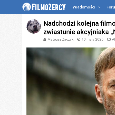
Wiadomości
For
Nadchodzi kolejna film
zwiastunie akcyjniaka „N
Mateusz Zaczyk
13 maja 2025
A