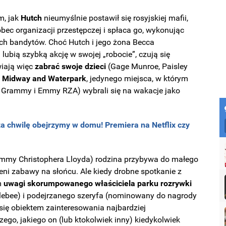
m, jak
Hutch
nieumyślnie postawił się rosyjskiej mafii,
ec organizacji przestępczej i spłaca go, wykonując
ch bandytów. Choć Hutch i jego żona Becca
bią szybką akcję w swojej „robocie”, czują się
wiają więc
zabrać swoje dzieci
(Gage Munroe, Paisley
tic Midway and Waterpark
, jedynego miejsca, w którym
y Grammy i Emmy RZA) wybrali się na wakacje jako
za chwilę obejrzymy w domu! Premiera na Netflix czy
Emmy Christophera Lloyda) rodzina przybywa do małego
ieni zabawy na słońcu. Ale kiedy drobne spotkanie z
m
uwagi skorumpowanego właściciela parku rozrywki
mblebee) i podejrzanego szeryfa (nominowany do nagrody
się obiektem zainteresowania najbardziej
o, jakiego on (lub ktokolwiek inny) kiedykolwiek