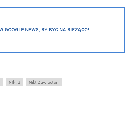
 GOOGLE NEWS, BY BYĆ NA BIEŻĄCO!
y
NIkt 2
Nikt 2 zwiastun