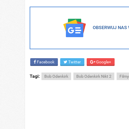
OBSERWUJ NAS W
Facebook
Twitter
Google+
Tagi:
Bob Odenkirk
Bob Odenkirk Nikt 2
Film