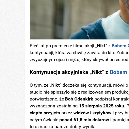
Pięć lat po premierze filmu akcji „
Nikt
” z
Bobem 
kontynuacji, która za chwilę zawita do kin. Zoba
zwyczajnym ojcu i mężu, który skrywał przed rod
Kontynuacja akcyjniaka „Nikt” z
Bobem 
O tym, że „
Nikt
” doczeka się kontynuacji, mówiło 
studio nie spieszyło się z realizowaniem produk
potwierdzono, że
Bob
Odenkirk
podpisał kontrakt
wyznaczona została na
15 sierpnia 2025 roku
. 
ciepło przyjęta
przez
widzów
i
krytyków
i przy b
całym świecie
ponad 61,5 mln dolarów
i pamięta
to uznać za bardzo dobry wynik.