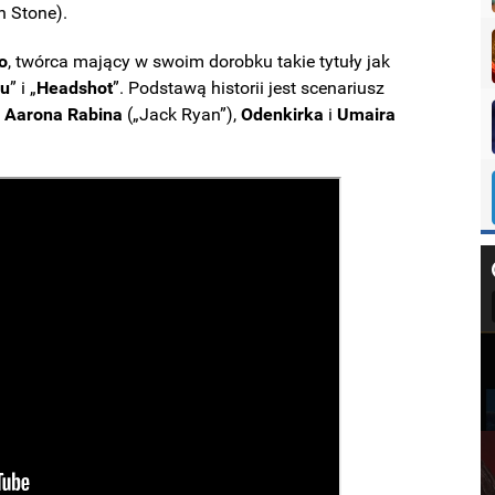
n Stone).
o
, twórca mający w swoim dorobku takie tytuły jak
ou
” i „
Headshot
”. Podstawą historii jest scenariusz
,
Aarona
Rabina
(„Jack Ryan”),
Odenkirka
i
Umaira