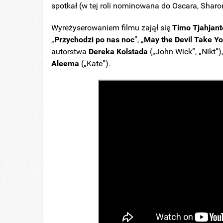
spotkał (w tej roli nominowana do Oscara, Sharo
Wyreżyserowaniem filmu zajął się
Timo
Tjahjant
„
Przychodzi po nas noc
”, „
May the Devil Take Y
autorstwa
Dereka
Kolstada
(„John Wick”, „Nikt”)
Aleema
(„Kate”).