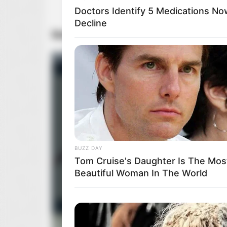
Doctors Identify 5 Medications 
Decline
Dziewiąty sezon „
Ricka i Morty’ego
” od
BUZZ DAY
Tom Cruise's Daughter Is The Mos
Beautiful Woman In The World