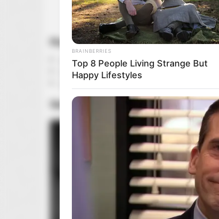
Premiery na
Disney+
BRAINBERRIES
„Misja podstawówka – sezon 5 część 2” — 2
Top 8 People Living Strange But
„Kiff – sezon 2” — 27 maja
Happy Lifestyles
„Deli Boys – sezon 2” — 28 maja
Serial
„Spider-Noir”
od Prime Video