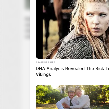
Nowy sezon ponownie zabierze widzów w
podró
wynalazki i galaktyczne katastrofy, które potrafi
nieodpowiedzialny naukowiec
Rick
Sanchez
oraz
oczekiwaniach wobec nowej serii mówił
Michael
BRAINBERRIES
DNA Analysis Revealed The Sick T
Vikings