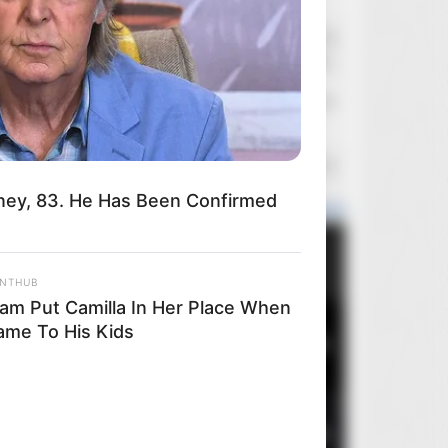
n Anything But Predictable
RylandGrace
Wczoraj o 22:38
Polskie sklepy internetowe - komentarze
Diocletian
Wczoraj o 20:46
Departament Sprzedaży
flubert
Wczoraj o 19:43
Panasonic UB424 i AVI/XVID
ney, 83. He Has Been Confirmed
Popularne wydania
Miesiąca
Roku
Ogółem
ANTHUB
liam Put Camilla In Her Place When
Came To His Kids
1
Brutalista
5
ney, 83. He Has Been Confirmed
2
Mortal Kombat II
2