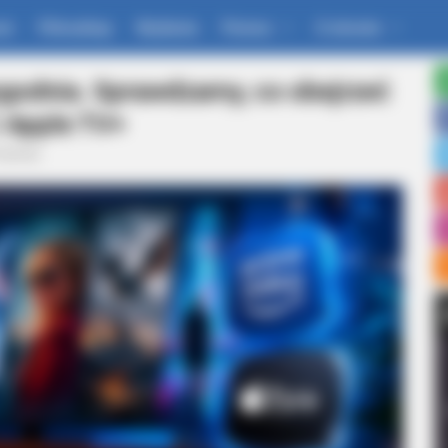
um
Filmoskop
Wydania
Pomoc
O stronie
ygodnia. Sprawdzamy, co obejrzeć
i Apple TV+
rtykuły
NEURO SHARP
 Loss Isn't Age: Just
Brain Fog? Neurologists 
Sleep