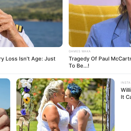
ą Tina Fey, Lang Fisher i Tracey Wigfield, pozostaje
Places Really Exist
Bee
relacji. Nadal z wyczuciem ukazuje dynamikę oraz
oletnich przyjaźniach i miłościach.
GAMES WAKA
 Loss Isn't Age: Just
Tragedy Of Paul McCart
To Be...!
INST
Wil
It 
GAMES WAKA
ay—No. 7 Will Blow Your
Tragedy Of Paul McCart
To Be...!
 drogę Rafaela Nadala, łącząc wypowiedzi osób, które