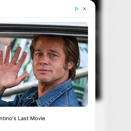
Dom dobry
2
8
14 sierpnia 2026
RION
elebrities Who Are In Jail Right
 You'll Be Surprised!
Stan zagrożenia
3
5
10 sierpnia 2026
ntino's Last Movie