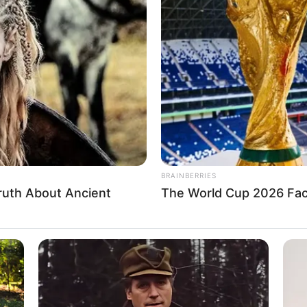
ż przez alternatywne rzeczywistości
, absurdalne
 wywołać tylko genialny, ale kompletnie
 jego łatwowierny
wnuk Morty
. O wysokich
 Ouweleen
, prezes Adult Swim.
BRAINBERRIES
ruth About Ancient
The World Cup 2026 Fact