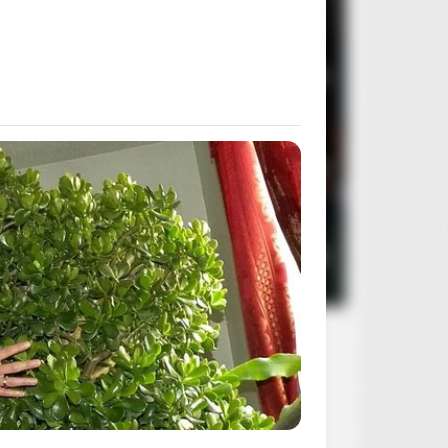
3
Oczy szeroko zamknięte
2
4
Rocky Horror Picture Show
2
BERRIES
 He Swapped His Wrestling
5
Sanatorium pod klepsydrą
rts For A Superhero Suit
2