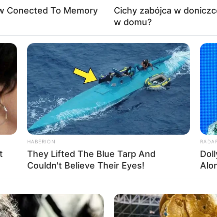
Now Conected To Memory
Cichy zabójca w doniczc
w domu?
 poniedziałku na HBO Max
HABERION
RADA
t
They Lifted The Blue Tarp And
Dol
Couldn't Believe Their Eyes!
Alo