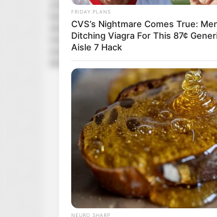
znają go najlepiej — na korcie i poza nim — z ni
FRIDAY PLANS
kariery legendy. Od pierwszych kroków w wieku t
CVS’s Nightmare Comes True: Me
ukazuje nie tylko ewolucję mistrza, lecz także fi
Ditching Viagra For This 87¢ Gener
mierzy się ze swoim najtrudniejszym rywalem:
w
Aisle 7 Hack
wrażliwą twarz supergwiazdy, a każdy odcinek wyk
dziedzictwo bezprecedensowej ikony.
HEALTHYREHABCARE
Victoria Is Almost 90, Hold Your H
When You See Her Now
NEURO SHARP