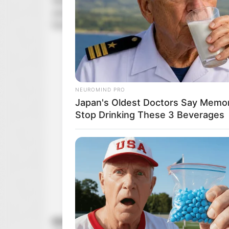
Serial „Cztery pory roku”, którego twórczyniami s
Down Before You See Him Today
szczerym i zabawnym hołdem dla długotrwałych 
humorystyczne aspekty wzlotów i upadków w wiel
NEUROMIND PRO
Japan's Oldest Doctors Say Memory
Stop Drinking These 3 Beverages
FOODIEFRIEND
17 Actors You Didn't Know Were G
Mind
RAFA
z filmowym rozmachem odtwarza niezwykłą