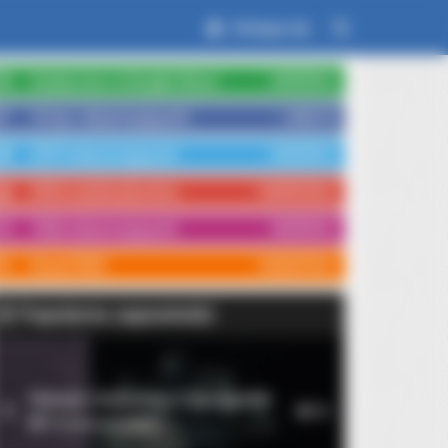
Zaloguj się
Czytaj nas w Google News
OBSERWUJ
15 tys. obserwujących
LUBIĘ TO
3579 obserwujących
OBSERWUJ
3554 subskrybentów
SUBSKRYBUJ
1066 obserwujących
OBSERWUJ
Kanał RSS
SUBSKRYBUJ
Popularne zapowiedzi
Pleads: Do This Every Night Before
Rękopis znaleziony w Saragossie
1
10
14 września 2026