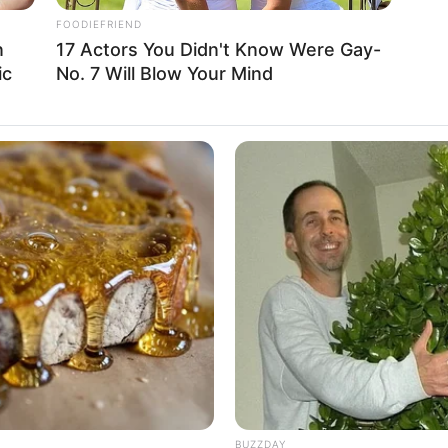
epublikowanymi materiałami odsłaniającymi kulisy życia i
FOODIEFRIEND
rzech lat po powrót do rywalizacji w 2024 roku dokument
n
17 Actors You Didn't Know Were Gay-
zyczne i emocjonalne koszty jego kariery, gdy raz po raz
ic
No. 7 Will Blow Your Mind
łasnym ciałem
. W dokumencie poznajemy szczerą,
racza poza tenis, zgłębiając życie, historię i
HERBEAUTY
BRAIN
eart
The Prettiest Girl In The World Is All
Why
Grown Up: Look At Her Now!
Sho
BUZZDAY