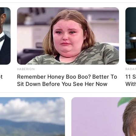
RADAR MEDIA
11 Celebs' Natural Hair 
HABERION
RADA
t
Remember Honey Boo Boo? Better To
11 S
Sit Down Before You See Her Now
With
uuje tradycję wspólnych wakacji – tym razem z
aca, a wraz z nim główni bohaterowie – Kate (Tina Fey),
anny (Colman Domingo), Claude (Marco Calvani) i Ginny
go wybrzeża Jersey i północnej części stanu Nowy Jork
płej, pełnej humoru atmosferze na nowo ujawniają się
RADAR MEDIA
INST
zyjaciela, a jednocześnie wyrusza po kolejne przygody.
You Won't Believe These Sacred
Pri