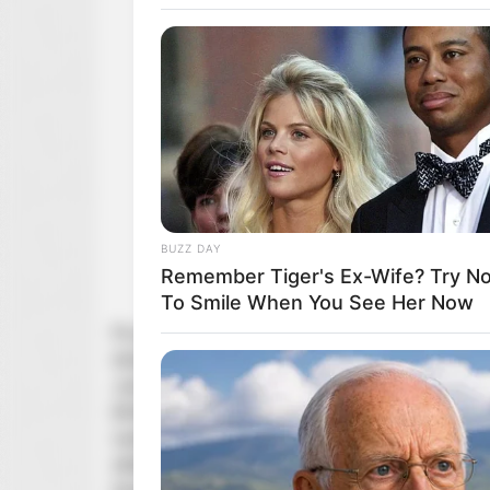
BUZZ DAY
Remember Tiger's Ex-Wife? Try No
To Smile When You See Her Now
Po pełnym wyzwań roku grupa przyjaciół kontyn
dzieckiem u boku. Serial „Cztery pory roku” powr
Jack (Will Forte), Anne (Kerri Kenney-Silver), D
(Erika Henningsen). Tym razem zamiast swojskie
wybierają zachwycające krajobrazy Włoch. W cie
BUZZ DAY
słabości grupy, która wciąż opłakuje zmarłego pr
Remember Albert? You Better Sit