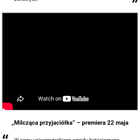
„Milcząca przyjaciółka” – premiera 22 maja
W sercu uniwersyteckiego ogrodu botanicznego