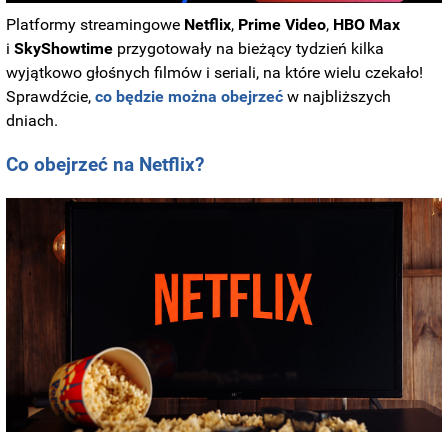
Platformy streamingowe
Netflix
,
Prime Video
,
HBO Max
i
SkyShowtime
przygotowały na bieżący tydzień kilka
wyjątkowo głośnych filmów i seriali, na które wielu czekało!
Sprawdźcie,
co będzie można obejrzeć
w najbliższych
dniach.
Co obejrzeć na Netflix?