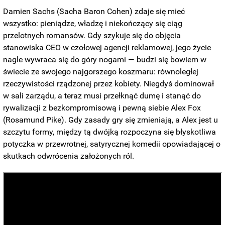
Damien Sachs (Sacha Baron Cohen) zdaje się mieć
wszystko: pieniądze, władzę i niekończący się ciąg
przelotnych romansów. Gdy szykuje się do objęcia
stanowiska CEO w czołowej agencji reklamowej, jego życie
nagle wywraca się do góry nogami — budzi się bowiem w
świecie ze swojego najgorszego koszmaru: równoległej
rzeczywistości rządzonej przez kobiety. Niegdyś dominował
w sali zarządu, a teraz musi przełknąć dumę i stanąć do
rywalizacji z bezkompromisową i pewną siebie Alex Fox
(Rosamund Pike). Gdy zasady gry się zmieniają, a Alex jest u
szczytu formy, między tą dwójką rozpoczyna się błyskotliwa
potyczka w przewrotnej, satyrycznej komedii opowiadającej o
skutkach odwrócenia założonych ról.