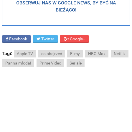
OBSERWUJ NAS W GOOGLE NEWS, BY BYĆ NA
BIEŻĄCO!
Facebook
Twitter
Google+
Tagi:
Apple TV
co obejrzeć
Filmy
HBO Max
Netflix
Panna młoda!
Prime Video
Seriale