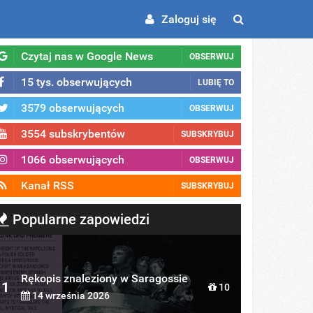
Zaloguj się
Czytaj nas w Google News
OBSERWUJ
15 tys. obserwujących
LUBIĘ TO
3579 obserwujących
OBSERWUJ
3554 subskrybentów
SUBSKRYBUJ
1066 obserwujących
OBSERWUJ
Kanał RSS
SUBSKRYBUJ
Popularne zapowiedzi
Rękopis znaleziony w Saragossie
1
10
14 września 2026