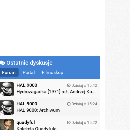
Ostatnie dyskusje
Forum
Portal
Filmoskop
HAL 9000
Dzisiaj o 15:42
Hydrozagadka [1971] reż. Andrzej Kondratiuk
HAL 9000
Dzisiaj o 15:24
HAL 9000: Archiwum
quadyful
Dzisiaj o 15:22
Kolekcja Quadyfula