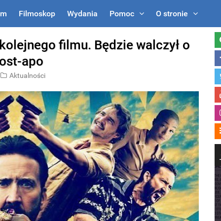
um
Filmoskop
Wydania
Pomoc
O stronie
olejnego filmu. Będzie walczył o
post-apo
Aktualności