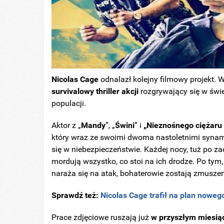
Nicolas Cage
odnalazł kolejny filmowy projekt. 
survivalowy thriller akcji
rozgrywający się w świ
populacji.
Aktor z „
Mandy
”, „
Świni
” i
„Nieznośnego ciężaru 
który wraz ze swoimi dwoma nastoletnimi synami
się w niebezpieczeństwie. Każdej nocy, tuż po za
mordują wszystko, co stoi na ich drodze. Po tym
naraża się na atak, bohaterowie zostają zmuszeni
Sprawdź też:
Nicolas Cage trafił na plan nowego
Prace zdjęciowe ruszają już
w przyszłym miesią