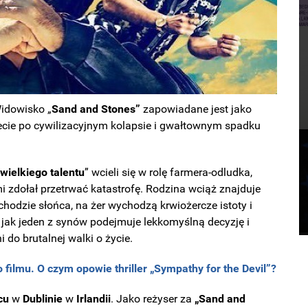
Widowisko „
Sand and Stones”
zapowiadane jest jako
ecie po cywilizacyjnym kolapsie i gwałtownym spadku
wielkiego talentu
” wcieli się w rolę farmera-odludka,
 zdołał przetrwać katastrofę. Rodzina wciąż znajduje
chodzie słońca, na żer wychodzą krwiożercze istoty i
, jak jeden z synów podejmuje lekkomyślną decyzję i
 do brutalnej walki o życie.
 filmu. O czym opowie thriller „Sympathy for the Devil”?
cu
w
Dublinie
w
Irlandii
. Jako reżyser za
„Sand and