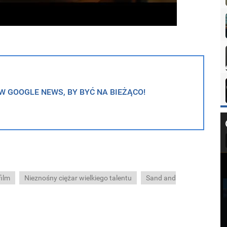
 GOOGLE NEWS, BY BYĆ NA BIEŻĄCO!
film
Nieznośny ciężar wielkiego talentu
Sand and