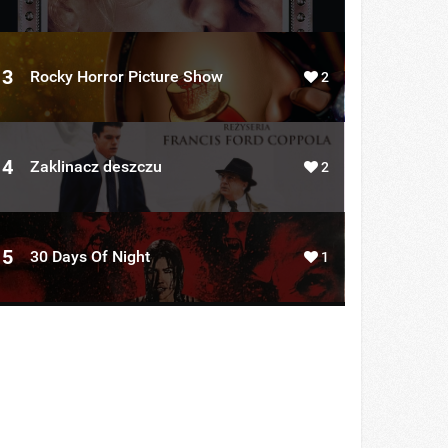
3
Rocky Horror Picture Show
2
4
Zaklinacz deszczu
2
5
30 Days Of Night
1