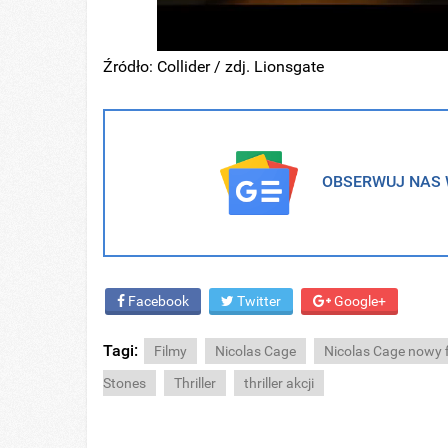
Źródło: Collider / zdj. Lionsgate
OBSERWUJ NAS W
Facebook
Twitter
Google+
Tagi:
Filmy
Nicolas Cage
Nicolas Cage nowy 
Stones
Thriller
thriller akcji