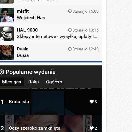
misfit
Dzisiaj o 15:00
Wojciech Has
HAL 9000
Dzisiaj o 13:15
Sklepy internetowe - wysyłka, opłaty itd.
Dusia
Dzisiaj o 12:40
Dusia
Popularne wydania
Miesiąca
Roku
Ogółem
1
Brutalista
3
2
Oczy szeroko zamknięte
2