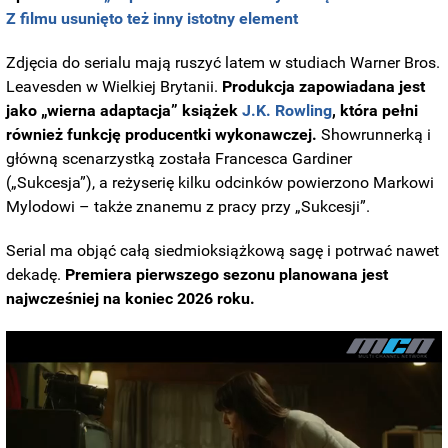
Z filmu usunięto też inny istotny element
Zdjęcia do serialu mają ruszyć latem w studiach Warner Bros.
Leavesden w Wielkiej Brytanii.
Produkcja zapowiadana jest
jako „wierna adaptacja” książek
J.K. Rowling
, która pełni
również funkcję producentki wykonawczej.
Showrunnerką i
główną scenarzystką została Francesca Gardiner
(„Sukcesja”), a reżyserię kilku odcinków powierzono Markowi
Mylodowi – także znanemu z pracy przy „Sukcesji”.
Serial ma objąć całą siedmioksiążkową sagę i potrwać nawet
dekadę.
Premiera pierwszego sezonu planowana jest
najwcześniej na koniec 2026 roku.