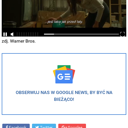
zdj. Warner Bros.
OBSERWUJ NAS W GOOGLE NEWS, BY BYĆ NA
BIEŻĄCO!
Facebook
Twitter
Google+