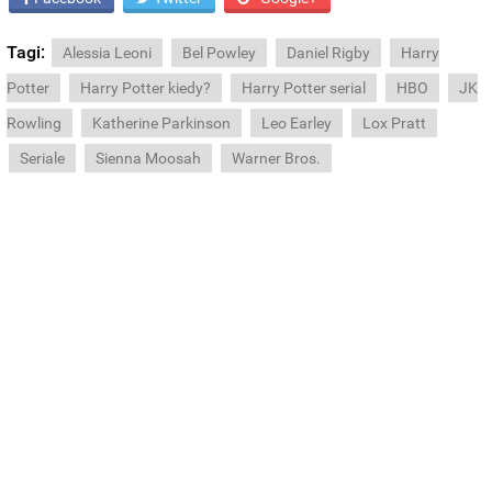
Tagi:
Alessia Leoni
Bel Powley
Daniel Rigby
Harry
Potter
Harry Potter kiedy?
Harry Potter serial
HBO
JK
Rowling
Katherine Parkinson
Leo Earley
Lox Pratt
Seriale
Sienna Moosah
Warner Bros.