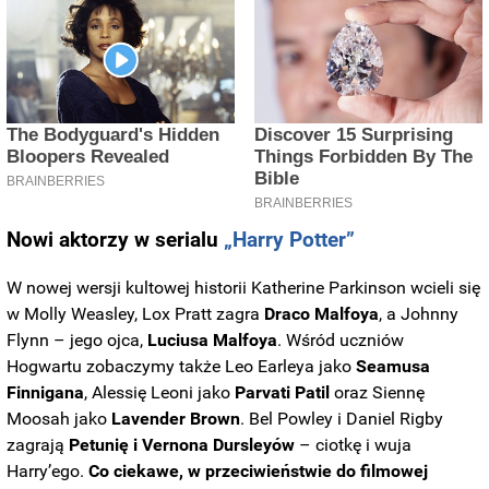
Nowi aktorzy w serialu
„Harry Potter”
W nowej wersji kultowej historii Katherine Parkinson wcieli się
w Molly Weasley, Lox Pratt zagra
Draco Malfoya
, a Johnny
Flynn – jego ojca,
Luciusa Malfoya
. Wśród uczniów
Hogwartu zobaczymy także Leo Earleya jako
Seamusa
Finnigana
, Alessię Leoni jako
Parvati Patil
oraz Siennę
Moosah jako
Lavender Brown
. Bel Powley i Daniel Rigby
zagrają
Petunię i Vernona Dursleyów
– ciotkę i wuja
Harry’ego.
Co ciekawe, w przeciwieństwie do filmowej