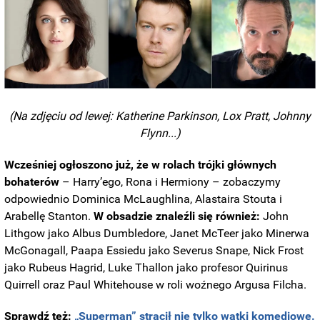
(Na zdjęciu od lewej: Katherine Parkinson, Lox Pratt, Johnny
Flynn...)
Wcześniej ogłoszono już, że w rolach trójki głównych
bohaterów
– Harry’ego, Rona i Hermiony – zobaczymy
odpowiednio Dominica McLaughlina, Alastaira Stouta i
Arabellę Stanton.
W obsadzie znaleźli się również:
John
Lithgow jako Albus Dumbledore, Janet McTeer jako Minerwa
McGonagall, Paapa Essiedu jako Severus Snape, Nick Frost
jako Rubeus Hagrid, Luke Thallon jako profesor Quirinus
Quirrell oraz Paul Whitehouse w roli woźnego Argusa Filcha.
Sprawdź też:
„Superman” stracił nie tylko wątki komediowe.