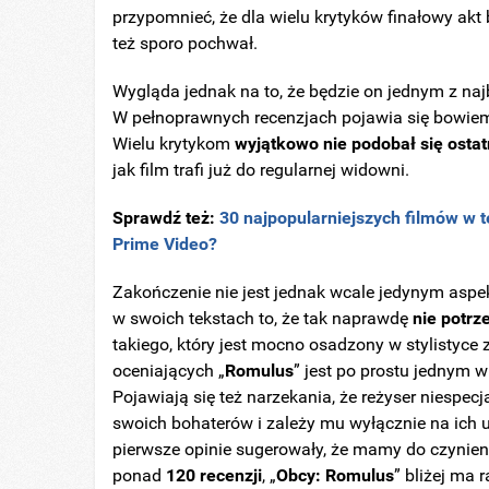
przypomnieć, że dla wielu krytyków finałowy akt 
też sporo pochwał.
Wygląda jednak na to, że będzie on jednym z na
W pełnoprawnych recenzjach pojawia się bowiem
Wielu krytykom
wyjątkowo nie podobał się ostat
jak film trafi już do regularnej widowni.
Sprawdź też:
30 najpopularniejszych filmów w t
Prime Video?
Zakończenie nie jest jednak wcale jedynym aspek
w swoich tekstach to, że tak naprawdę
nie potrz
takiego, który jest mocno osadzony w stylistyc
oceniających „
Romulus
” jest po prostu jednym 
Pojawiają się też narzekania, że reżyser niespec
swoich bohaterów i zależy mu wyłącznie na ich u
pierwsze opinie sugerowały, że mamy do czynieni
ponad
120 recenzji
, „
Obcy: Romulus
” bliżej ma