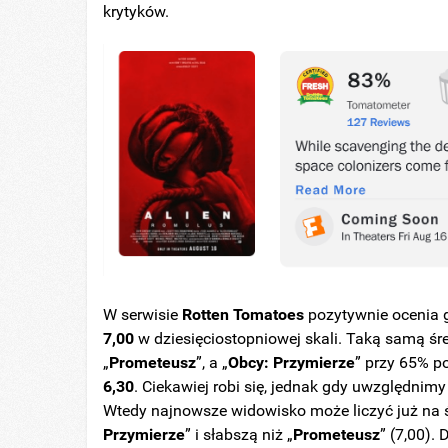
krytyków.
W serwisie
Rotten Tomatoes
pozytywnie ocenia
7,00
w dziesięciostopniowej skali. Taką samą śr
„
Prometeusz
”, a „
Obcy: Przymierze
” przy 65% p
6,30
. Ciekawiej robi się, jednak gdy uwzględni
Wtedy najnowsze widowisko może liczyć już na 
Przymierze
” i słabszą niż „
Prometeusz
” (7,00).