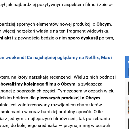
był jak najbardziej pozytywnym aspektem filmu i zbierał
jbardziej spornych elementów nowej produkcji o
Obcym
.
 więcej narzekań właśnie na ten fragment widowiska.
ni akt
i z pewnością będzie o nim
sporo dyskusji
po tym,
en weekend! Co najchętniej oglądamy na Netflix, Max i
tem, na który narzekają recenzenci. Wielu z nich podnosi
ebowaliśmy kolejnego filmu o Obcym
, a zwłaszcza
e znanej z poprzednich części. Tymczasem w oczach wielu
wielkim hołdem dla
pierwszych produkcji o Obcym
.
jalnie jest zainteresowany rozwijaniem charakterów
śmiercaniu w coraz bardziej brutalny sposób. O ile
a z jednym z najlepszych filmów serii, tak po zebraniu
 raczej do kolejnego średniaka — przynajmniej w oczach