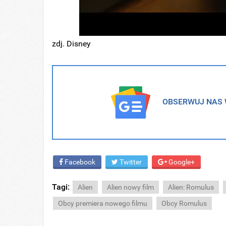
zdj. Disney
OBSERWUJ NAS W
Facebook
Twitter
Google+
Tagi:
Alien
Alien nowy film
Alien: Romulus
Obcy premiera nowego filmu
Obcy Romulus