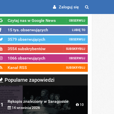
Zaloguj się
Czytaj nas w Google News
OBSERWUJ
15 tys. obserwujących
LUBIĘ TO
3579 obserwujących
OBSERWUJ
3554 subskrybentów
SUBSKRYBUJ
1066 obserwujących
OBSERWUJ
Kanał RSS
SUBSKRYBUJ
Popularne zapowiedzi
Rękopis znaleziony w Saragossie
1
10
14 września 2026