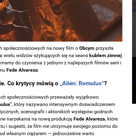
h społecznościowych na nowy film o
Obcym
przyszła
la wielu widzów szykujących się na seans
kubłem zimnej
e mamy do czynienia z jednym z najlepszych filmów serii i
lmu
Fede
Alvareza
.
ie. Co krytycy mówią o
„Alien: Romulus”
?
ach społecznościowych przeważały wyjątkowo
mulus
”, który nazywano intensywnym doświadczeniem
tycznych, scenografii i aktorskich występów godnych
czne narzekania na nową produkcję
Fede
Alvareza
, które
tu i sugestii, że film nie utrzymuje swojego poziomu do
ę pod własnym ciężarem — jednocześnie warto