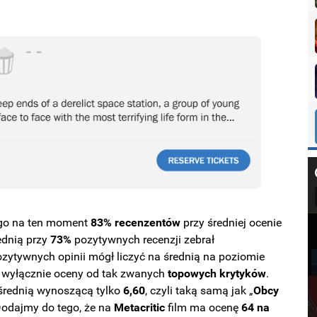
 go na ten moment
83% recenzentów
przy średniej ocenie
ednią przy
73%
pozytywnych recenzji zebrał
ozytywnych opinii mógł liczyć na średnią na poziomie
my wyłącznie oceny od tak zwanych
topowych
krytyków
.
średnią wynoszącą tylko
6,60
, czyli taką samą jak „
Obcy
 Dodajmy do tego, że na
Metacritic
film ma ocenę
64 na