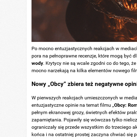
Po mocno entuzjastycznych reakcjach w mediac
pora na pełnoprawne recenzje, które mogą być d
wody
. Krytycy nie są wcale zgodni co do tego, ż
mocno narzekają na kilka elementów nowego fi
Nowy „Obcy” zbiera też negatywne opin
W pierwszych reakcjach umieszczonych w medi
entuzjastyczne opinie na temat filmu „
Obcy: Ro
pełnym ekranowej grozy, świetnych efektów prak
zapamiętania. Pojawiły się wówczas tylko nieli
ograniczały się przede wszystkim do trzeciego ak
końca i na ostatniej prostej zaczyna chwiać si