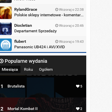
RylandGrace
Wczoraj o 22:38
Polskie sklepy internetowe - komentarze
Diocletian
Wczoraj o 20:46
Departament Sprzedaży
flubert
Wczoraj o 19:43
Panasonic UB424 i AVI/XVID
Popularne wydania
Miesiąca
Roku
Ogółem
1
Brutalista
5
2
Mortal Kombat II
2