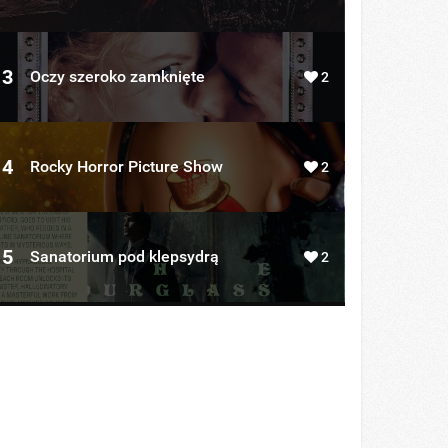
3
Oczy szeroko zamknięte
2
4
Rocky Horror Picture Show
2
5
Sanatorium pod klepsydrą
2