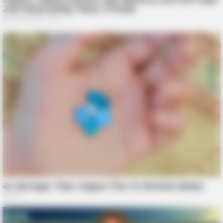
For This 87¢ Blue Pill Hack
BUZZ DAY
Which Uniform Is Good For Nurse?