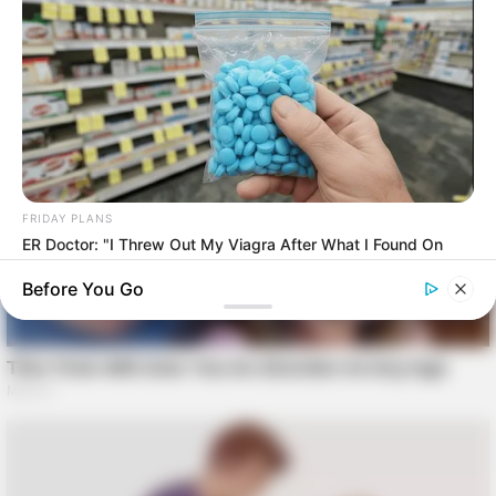
FRIDAY PLANS
ER Doctor: "I Threw Out My Viagra After What I Found On
CVS Aisle 7"
Before You Go