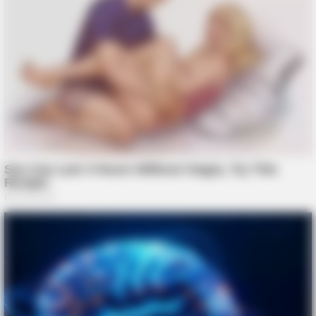
BUZZDAY
Vinegar Foot Bath Benefits Will Surprise You
BUZZDAY
Zmysłowy taniec który przyciąga spojrzenia wszystkich
BUZZ DAY
Scientists Just Shocked The World In The Black Sea!