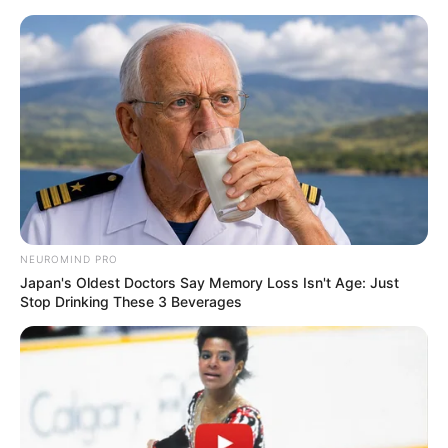
Nowy hit z Polski podbija Netflix! Ta
premiera przyciąga widzów
najmocniej
Mateusz Zaczyk
22 lutego 2025
Aktualności
NEUROMIND PRO
Japan's Oldest Doctors Say Memory Loss Isn't Age: Just
Stop Drinking These 3 Beverages