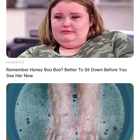
TOP 10 Najpopularniejszych filmów na Netflix w Polsce
HABERION
„Simona Kossak”
Remember Honey Boo Boo? Better To Sit Down Before You
„Zgon przed weselem”
See Her Now
„Biedronka i Czarny kot. Film”
„La Dolce Villa”
„Miesiąc miodowy z mamą”
„Gru, Dru i Minionki”
„Miłość na dobre i złe”
„Minionki”
„Minionki rozrabiają”
„Jak ukraść Księżyc”